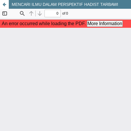
MENCARI ILMU DALAM PERSPEKTIF HADIST TARBAWI