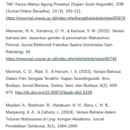
Tilik" Karya Wahyu Agung Prasetyo (Kajian Sosio linguistik). JOB
(Jurnal Online Baradha), 19 (3), 193-211.
https://ejournal.unesa.ac.id/index.php/baradha/article/view/55674
Mamentu, R. A., Karamoy, O. H., & Karouw, S. M. (2022). Variasi
bahasa ber- dasarkan gender di perumahan Watutumou
Permai. Jurnal Elektronik Fakultas Sastra Universitas Sam
Ratulangi, 34.
https://ejournal.unsrat.ac.id/index.php/jefs/article/view/40745
Marinda, C. D., Rijal, S., & Hanum, I. S. (2022). Variasi Bahasa
Dalam Film Serigala Terakhir: Kajian Sosiolinguistik. Ilmu
Budaya: Jurnal Bahasa, Sastra, Seni, dan Budaya, 6(2), 658-
675.
http://dx.doi.org/10.30872/jbssb.v6i2.6109
Meylani, A., Budiman, B., Hasibuan, N. H., Bara, L. H. B.,
Marpaung, A. A., & Zahara, L. (2024). Variasi Bahasa dalam
Tuturan Mahasiswa di Ling- kungan Akademis. Jurnal
Pendidikan Tambusai, 8(1), 1964-1969.