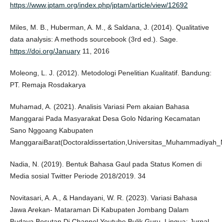
https://www.jptam.org/index.php/jptam/article/view/12692
Miles, M. B., Huberman, A. M., & Saldana, J. (2014). Qualitative
data analysis: A methods sourcebook (3rd ed.). Sage.
https://doi.org/January
11, 2016
Moleong, L. J. (2012). Metodologi Penelitian Kualitatif. Bandung:
PT. Remaja Rosdakarya
Muhamad, A. (2021). Analisis Variasi Pem akaian Bahasa
Manggarai Pada Masyarakat Desa Golo Ndaring Kecamatan
Sano Nggoang Kabupaten
ManggaraiBarat(Doctoraldissertation,Universitas_Muhammadiyah_
Nadia, N. (2019). Bentuk Bahasa Gaul pada Status Komen di
Media sosial Twitter Periode 2018/2019. 34
Novitasari, A. A., & Handayani, W. R. (2023). Variasi Bahasa
Jawa Arekan- Mataraman Di Kabupaten Jombang Dalam
Budaya Besutan Di Channel Youtube Bulik Guru. Lingua: Jurnal