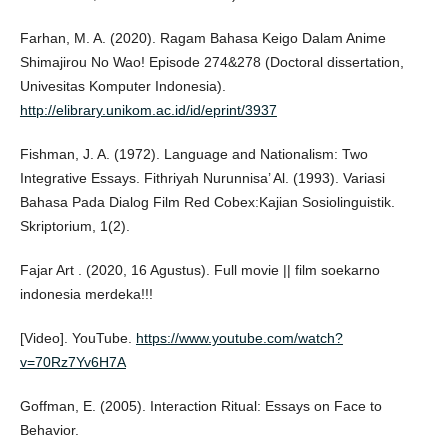
Farhan, M. A. (2020). Ragam Bahasa Keigo Dalam Anime
Shimajirou No Wao! Episode 274&278 (Doctoral dissertation,
Univesitas Komputer Indonesia).
http://elibrary.unikom.ac.id/id/eprint/3937
Fishman, J. A. (1972). Language and Nationalism: Two
Integrative Essays. Fithriyah Nurunnisa’ Al. (1993). Variasi
Bahasa Pada Dialog Film Red Cobex:Kajian Sosiolinguistik.
Skriptorium, 1(2).
Fajar Art . (2020, 16 Agustus). Full movie || film soekarno
indonesia merdeka!!!
[Video]. YouTube.
https://www.youtube.com/watch?
v=70Rz7Yv6H7A
Goffman, E. (2005). Interaction Ritual: Essays on Face to
Behavior.