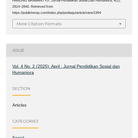
HANUNG BRAMANTYO.
Jurnal Pendidikan Sosial Dan Humaniora
,
4
(2),
2814–2840. Retrieved from
https://publisherqu.com/index.php/pediaqu/article/view/1994
More Citation Formats
ISSUE
Vol. 4 No. 2 (2025): April : Jurnal Pendidikan Sosial dan
Humaniora
SECTION
Articles
CATEGORIES
Sosial