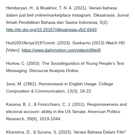
Hendaryan, H., & Muakhor, T. N. A. (2021). Variasi bahasa
dalam jual beli online/marketplace instagram. Diksatrasia: Jurnal
Ilmiah Pendidikan Bahasa dan Sastra Indonesia, 5(2).
http://dx.doi.org/10.25157/diksatrasia.v5i2.6543
Hud1001fikriye3197comtr. (2023). Soekarno (2013) Watch HD
[Video].
https://www.dailymotion.com/video/x8jtei9
Hurlow, C. (2003). The Sociolinguistics of Young People’s Text
Messaging. Discourse Analysis Online.
Joos, M. (1962). Homeostasis in English Usage. College
Composition & Communication, 13(3), 18-22.
Kassow, B. J., & Finocchiaro, C. J. (2011). Responsiveness and
electoral account- ability in the US Senate. American Politics
Research, 39(6), 1019-1044.
Kharisma, D., & Surana, S. (2023). Variasi Bahasa Dalam Film"