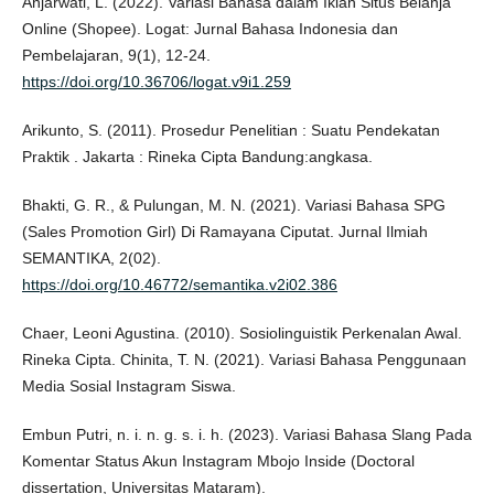
Anjarwati, L. (2022). Variasi Bahasa dalam Iklan Situs Belanja
Online (Shopee). Logat: Jurnal Bahasa Indonesia dan
Pembelajaran, 9(1), 12-24.
https://doi.org/10.36706/logat.v9i1.259
Arikunto, S. (2011). Prosedur Penelitian : Suatu Pendekatan
Praktik . Jakarta : Rineka Cipta Bandung:angkasa.
Bhakti, G. R., & Pulungan, M. N. (2021). Variasi Bahasa SPG
(Sales Promotion Girl) Di Ramayana Ciputat. Jurnal Ilmiah
SEMANTIKA, 2(02).
https://doi.org/10.46772/semantika.v2i02.386
Chaer, Leoni Agustina. (2010). Sosiolinguistik Perkenalan Awal.
Rineka Cipta. Chinita, T. N. (2021). Variasi Bahasa Penggunaan
Media Sosial Instagram Siswa.
Embun Putri, n. i. n. g. s. i. h. (2023). Variasi Bahasa Slang Pada
Komentar Status Akun Instagram Mbojo Inside (Doctoral
dissertation, Universitas Mataram).