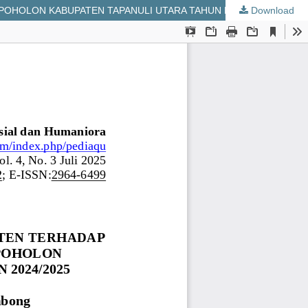
Download
PENGARUH KEPRIBADIAN GURU PENDIDIKAN AGAMA KRISTEN TERHADAP MINAT BELAJAR SISWA KELAS VIII SMP NEGERI 1 SIPOHOLON KABUPATEN TAPANULI UTARA TAHUN PEMBELAJARAN 2024/2025