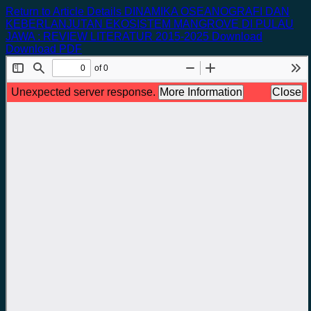
Return to Article Details
DINAMIKA OSEANOGRAFI DAN
KEBERLANJUTAN EKOSISTEM MANGROVE DI PULAU
JAWA : REVIEW LITERATUR 2015-2025
Download
Download PDF