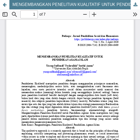
MENGEMBANGKAN PENELITIAN KUALITATIF UNTUK PENDIDIKAN AGAMA ISLAM