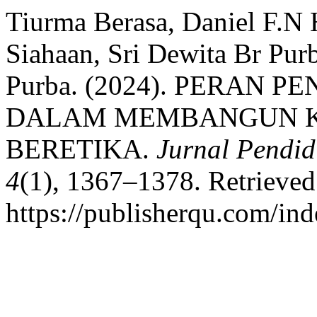
Tiurma Berasa, Daniel F.N H
Siahaan, Sri Dewita Br Pur
Purba. (2024). PERAN
DALAM MEMBANGUN K
BERETIKA.
Jurnal Pendi
4
(1), 1367–1378. Retrieved
https://publisherqu.com/in