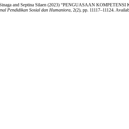
tua Setiani Sinaga and Septina Silaen (2023) “PENGUASAAN K
rnal Pendidikan Sosial dan Humaniora
, 2(2), pp. 11117–11124. Availab