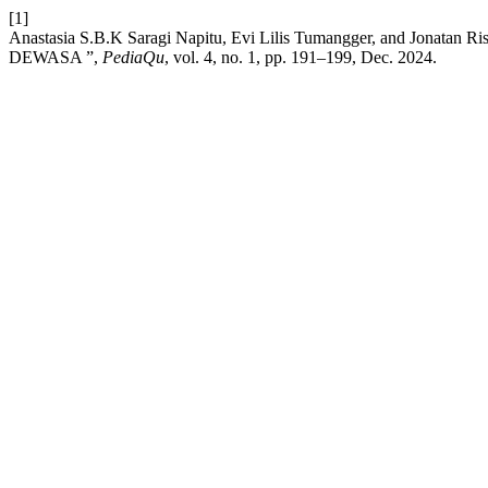
[1]
Anastasia S.B.K Saragi Napitu, Evi Lilis Tumangger, a
DEWASA ”,
PediaQu
, vol. 4, no. 1, pp. 191–199, Dec. 2024.