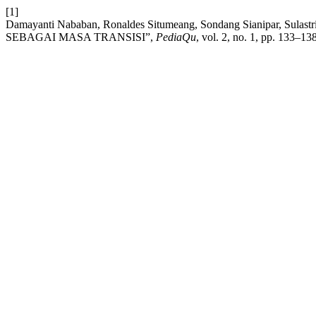
[1]
Damayanti Nababan, Ronaldes Situmeang, Sondang Sianipar, Sulas
SEBAGAI MASA TRANSISI”,
PediaQu
, vol. 2, no. 1, pp. 133–13