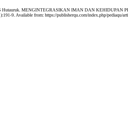
onatan Risky S Hutauruk. MENGINTEGRASIKAN IMAN DAN KEH
191-9. Available from: https://publisherqu.com/index.php/pediaqu/art