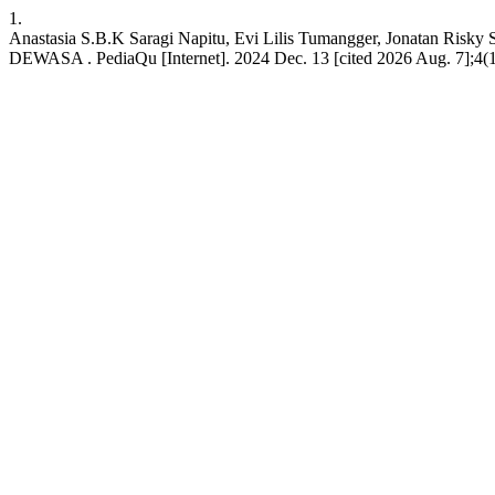
1.
Anastasia S.B.K Saragi Napitu, Evi Lilis Tumangger, J
DEWASA . PediaQu [Internet]. 2024 Dec. 13 [cited 2026 Aug. 7];4(1):