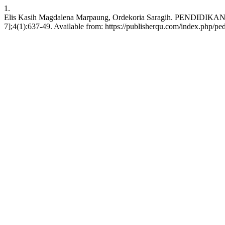
1.
Elis Kasih Magdalena Marpaung, Ordekoria Saragih. PENDI
7];4(1):637-49. Available from: https://publisherqu.com/index.php/pe