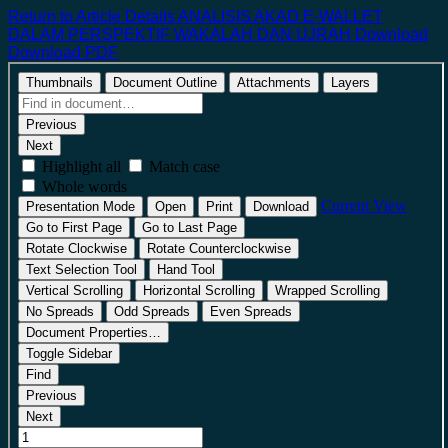
Return to Article Details
ANALISIS AKAD E-WALLET
DALAM PERSPEKTIF WAKALAH DAN UJRAH
Download
Download PDF