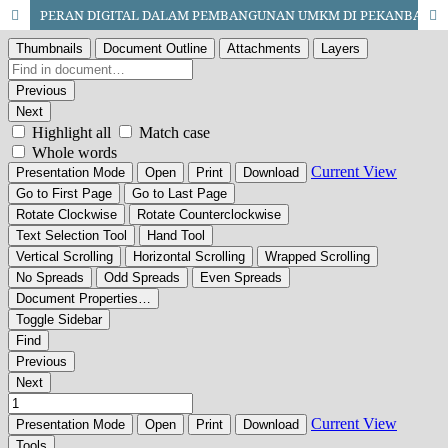
PERAN DIGITAL DALAM PEMBANGUNAN UMKM DI PEKANBARU