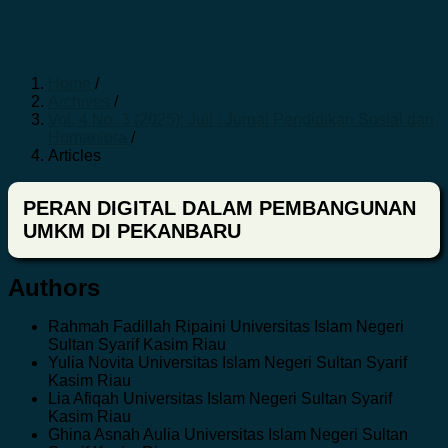
Home
/
Archives
/
Vol. 4 No. 3 (2025): Juli : Jurnal Pendidikan Sosial dan
Humaniora
/
Articles
PERAN DIGITAL DALAM PEMBANGUNAN
UMKM DI PEKANBARU
Authors
Rahmah Fadillah Ripaini
Universitas Islam Negeri
Sultan Syarif Kasim Riau
Yulia Novita
Universitas Islam Negeri Sultan Syarif
Kasim Riau
Lia Afiqah
Universitas Islam Negeri Sultan Syarif
Kasim Riau
Ghina Asnah Aulia
Universitas Islam Negeri Sultan