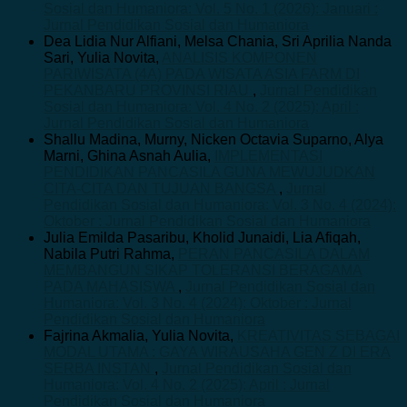
Sosial dan Humaniora: Vol. 5 No. 1 (2026): Januari :
Jurnal Pendidikan Sosial dan Humaniora
Dea Lidia Nur Alfiani, Melsa Chania, Sri Aprilia Nanda
Sari, Yulia Novita,
ANALISIS KOMPONEN
PARIWISATA (4A) PADA WISATA ASIA FARM DI
PEKANBARU PROVINSI RIAU
,
Jurnal Pendidikan
Sosial dan Humaniora: Vol. 4 No. 2 (2025): April :
Jurnal Pendidikan Sosial dan Humaniora
Shallu Madina, Murny, Nicken Octavia Suparno, Alya
Marni, Ghina Asnah Aulia,
IMPLEMENTASI
PENDIDIKAN PANCASILA GUNA MEWUJUDKAN
CITA-CITA DAN TUJUAN BANGSA
,
Jurnal
Pendidikan Sosial dan Humaniora: Vol. 3 No. 4 (2024):
Oktober : Jurnal Pendidikan Sosial dan Humaniora
Julia Emilda Pasaribu, Kholid Junaidi, Lia Afiqah,
Nabila Putri Rahma,
PERAN PANCASILA DALAM
MEMBANGUN SIKAP TOLERANSI BERAGAMA
PADA MAHASISWA
,
Jurnal Pendidikan Sosial dan
Humaniora: Vol. 3 No. 4 (2024): Oktober : Jurnal
Pendidikan Sosial dan Humaniora
Fajrina Akmalia, Yulia Novita,
KREATIVITAS SEBAGAI
MODAL UTAMA : GAYA WIRAUSAHA GEN Z DI ERA
SERBA INSTAN
,
Jurnal Pendidikan Sosial dan
Humaniora: Vol. 4 No. 2 (2025): April : Jurnal
Pendidikan Sosial dan Humaniora