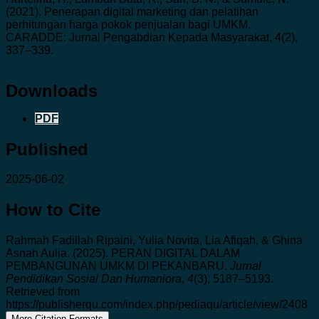
(2021). Penerapan digital marketing dan pelatihan
perhitungan harga pokok penjualan bagi UMKM.
CARADDE: Jurnal Pengabdian Kepada Masyarakat, 4(2),
337–339.
Downloads
PDF
Published
2025-06-02
How to Cite
Rahmah Fadillah Ripaini, Yulia Novita, Lia Afiqah, & Ghina
Asnah Aulia. (2025). PERAN DIGITAL DALAM
PEMBANGUNAN UMKM DI PEKANBARU.
Jurnal
Pendidikan Sosial Dan Humaniora
,
4
(3), 5187–5193.
Retrieved from
https://publisherqu.com/index.php/pediaqu/article/view/2408
More Citation Formats