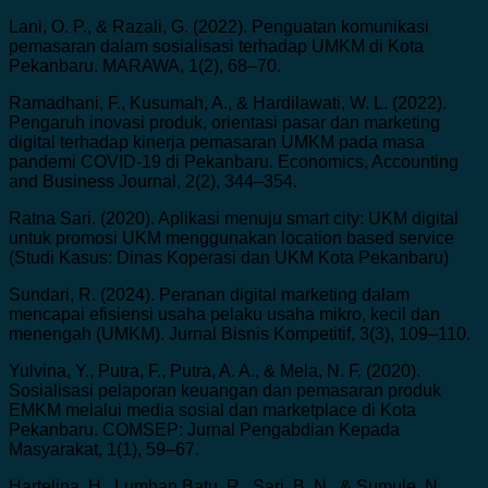
Lani, O. P., & Razali, G. (2022). Penguatan komunikasi
pemasaran dalam sosialisasi terhadap UMKM di Kota
Pekanbaru. MARAWA, 1(2), 68–70.
Ramadhani, F., Kusumah, A., & Hardilawati, W. L. (2022).
Pengaruh inovasi produk, orientasi pasar dan marketing
digital terhadap kinerja pemasaran UMKM pada masa
pandemi COVID-19 di Pekanbaru. Economics, Accounting
and Business Journal, 2(2), 344–354.
Ratna Sari. (2020). Aplikasi menuju smart city: UKM digital
untuk promosi UKM menggunakan location based service
(Studi Kasus: Dinas Koperasi dan UKM Kota Pekanbaru)
Sundari, R. (2024). Peranan digital marketing dalam
mencapai efisiensi usaha pelaku usaha mikro, kecil dan
menengah (UMKM). Jurnal Bisnis Kompetitif, 3(3), 109–110.
Yulvina, Y., Putra, F., Putra, A. A., & Mela, N. F. (2020).
Sosialisasi pelaporan keuangan dan pemasaran produk
EMKM melalui media sosial dan marketplace di Kota
Pekanbaru. COMSEP: Jurnal Pengabdian Kepada
Masyarakat, 1(1), 59–67.
Hartelina, H., Lumban Batu, R., Sari, B. N., & Sumule, N.