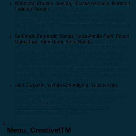
Rahmatul Khusna, Susiba, Hawwa Assalwa, Rahmah
Fadillah Ripaini,
PANCASILA DAN
PENGEMBANGAN ILMU (Sinergi Untuk Kemajuan
Bangsa)
,
Jurnal Pendidikan Sosial dan Humaniora:
Vol. 3 No. 4 (2024): Oktober : Jurnal Pendidikan Sosial
dan Humaniora
Berliando Fernando Samat, Nada Aprilia Putri, Edwin
Ramadhan, Indri Riani, Yulia Novita,
ANALISIS
PENGARUH KEGIATAN PARIWISATA TERHADAP
DAMPAK LINGKUNGAN STUDI KASUS : WISATA
ALAHAN PANJANG DANAU ATAS DANAU BAWAH
DIPENGARUHI TINGKAT POLUSI KENDARAAN
BERMOTOR WISATAWAN
,
Jurnal Pendidikan Sosial
dan Humaniora: Vol. 4 No. 1 (2025): Januari : Jurnal
Pendidikan Sosial dan Humaniora
Silvi Sudarsih, Yusnia Fitri Alfiyani, Yulia Novita,
PENERAPAN KONSEP ESENSIAl GEOGRAFI
DALAM PARIWISATA PADA DESTINASI ASIA FARM
PEKANBARU
,
Jurnal Pendidikan Sosial dan
Humaniora: Vol. 4 No. 2 (2025): April : Jurnal
Pendidikan Sosial dan Humaniora
1
2
3
4
5
6
7
>
>>
Menu_CreativeITM