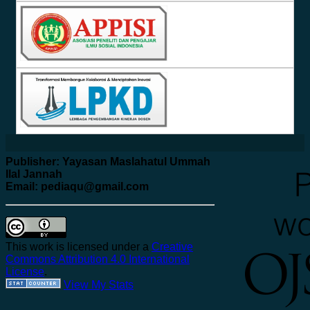
Publisher: Yayasan Maslahatul Ummah
Ilal Jannah
Email: pediaqu@gmail.com
This work is licensed under a
Creative
Commons Attribution 4.0 International
License
.
View My Stats