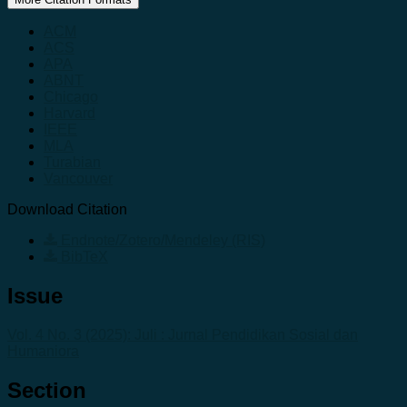
ACM
ACS
APA
ABNT
Chicago
Harvard
IEEE
MLA
Turabian
Vancouver
Download Citation
Endnote/Zotero/Mendeley (RIS)
BibTeX
Issue
Vol. 4 No. 3 (2025): Juli : Jurnal Pendidikan Sosial dan
Humaniora
Section