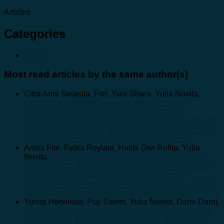
Articles
Categories
Sosial
Most read articles by the same author(s)
Citra Arini Selastia, Fitri, Yuni Shara, Yulia Novita,
EKSPLORASI KEINDAHAN LABUAN BAJO
SEBAGAI SURGA YANG TERSEMBUNYI DI
PROVINSI NUSA TENGGARA TIMUR ( NTT)
,
Jurnal
Pendidikan Sosial dan Humaniora: Vol. 4 No. 2 (2025):
April : Jurnal Pendidikan Sosial dan Humaniora
Anisa Fitri, Febia Roylani, Hasbi Dwi Rofita, Yulia
Novita,
BAGAN SIAPI-API : POTENSI PARIWISATA
SEJARAH DI TENGAH KEINDAHAN ARSITEKTUR
DAN TRADISI MELAYU-TIONGHOA
,
Jurnal
Pendidikan Sosial dan Humaniora: Vol. 4 No. 2 (2025):
April : Jurnal Pendidikan Sosial dan Humaniora
Yunita Herwinda, Puji Savitri, Yulia Novita, Darni Darni,
PENGEMBANGAN JIWA KEWIRAUSAHAAN PADA
MAHASISWA DI ERA DIGITAL
,
Jurnal Pendidikan