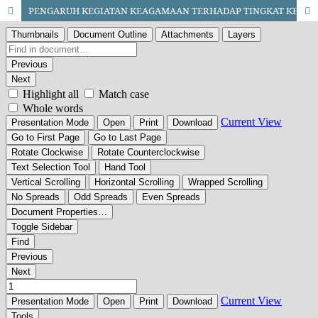
PENGARUH KEGIATAN KEAGAMAAN TERHADAP TINGKAT KECEMASAN PADA MAHASISWA