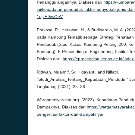
Penanggulangannya. Diakses dari
https://kumparan
ini/kepadatan-penduduk-faktor-penyebab-jenis-d
1ujzHthwOeV
Prakoso, R., Herawati, H., & Budihardjo, M. A. (2022
pada Kampung Tematik sebagai Strategi Penataa
Penduduk (Studi Kasus: Kampung Pelangi 200, Ke
Bandung). E-Proceeding of Engineering, Institut T
Diakses dari:
https://eproceeding.itenas.ac.id/index.
Ridwan, Muannif, Sri Hidayanti, and Nilfatri.
“Studi_Analisis_Tentang_Kepadatan_Pendudu.” Jurn
Lingkunag (2021): 25–36.
Wargamasyarakat.org. (2023). Kepadatan Penduduk
Dampaknya. Diakses dari
https://wargamasyarakat
pengertian-faktor-dan-dampaknya/