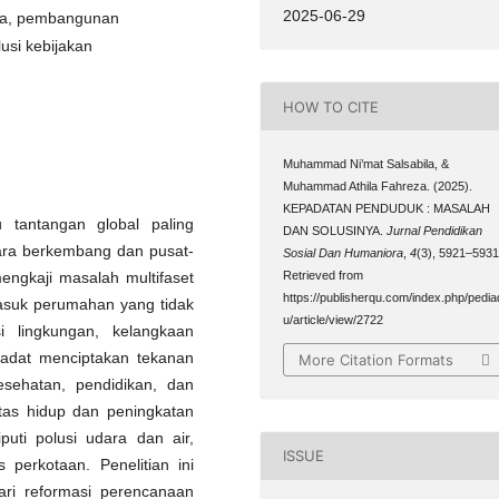
2025-06-29
ta, pembangunan
lusi kebijakan
HOW TO CITE
Muhammad Ni’mat Salsabila, &
Muhammad Athila Fahreza. (2025).
KEPADATAN PENDUDUK : MASALAH
 tantangan global paling
DAN SOLUSINYA.
Jurnal Pendidikan
ara berkembang dan pusat-
Sosial Dan Humaniora
,
4
(3), 5921–5931
mengkaji masalah multifaset
Retrieved from
https://publisherqu.com/index.php/pedia
masuk perumahan yang tidak
u/article/view/2722
i lingkungan, kelangkaan
padat menciptakan tekanan
More Citation Formats
kesehatan, pendidikan, dan
tas hidup dan peningkatan
puti polusi udara dan air,
ISSUE
 perkotaan. Penelitian ini
dari reformasi perencanaan