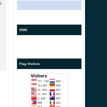
l
ISSN
Flag Visitors