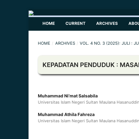
HOME
CURRENT
ARCHIVES
ABO
HOME
/
ARCHIVES
/
VOL. 4 NO. 3 (2025): JULI 
KEPADATAN PENDUDUK : MASA
Muhammad Ni’mat Salsabila
Universitas Islam Negeri Sultan Maulana Hasanuddi
Muhammad Athila Fahreza
Universitas Islam Negeri Sultan Maulana Hasanuddi