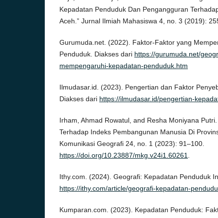
Kepadatan Penduduk Dan Pengangguran Terhadap 
Aceh.” Jurnal Ilmiah Mahasiswa 4, no. 3 (2019): 2
Gurumuda.net. (2022). Faktor-Faktor yang Mempe
Penduduk. Diakses dari
https://gurumuda.net/geogra
mempengaruhi-kepadatan-penduduk.htm
Ilmudasar.id. (2023). Pengertian dan Faktor Pen
Diakses dari
https://ilmudasar.id/pengertian-kepada
Irham, Ahmad Rowatul, and Resha Moniyana Putri
Terhadap Indeks Pembangunan Manusia Di Provin
Komunikasi Geografi 24, no. 1 (2023): 91–100.
https://doi.org/10.23887/mkg.v24i1.60261
.
Ithy.com. (2024). Geografi: Kepadatan Penduduk In
https://ithy.com/article/geografi-kepadatan-pendu
Kumparan.com. (2023). Kepadatan Penduduk: Fakt