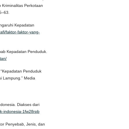
Kriminalitas Perkotaan
55–63.
ngaruhi Kepadatan
fi/faktor-faktor-yang-
yebab Kepadatan Penduduk.
tan/
. “Kepadatan Penduduk
si Lampung.” Media
donesia. Diakses dari
duk-indonesia-1fw28rpb
or Penyebab, Jenis, dan