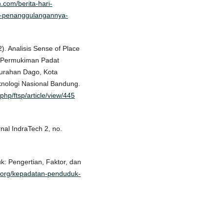
.com/berita-hari-
an-penanggulangannya-
). Analisis Sense of Place
n Permukiman Padat
lurahan Dago, Kota
eknologi Nasional Bandung.
php/ftsp/article/view/445
al IndraTech 2, no.
: Pengertian, Faktor, dan
.org/kepadatan-penduduk-