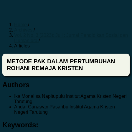
Home
/
Archives
/
Vol. 2 No. 3 (2023): Juli : Jurnal Pendidikan Sosial dan
Humaniora
/
Articles
METODE PAK DALAM PERTUMBUHAN
ROHANI REMAJA KRISTEN
Authors
Ika Monalisa Napitupulu
Institut Agama Kristen Negeri
Tarutung
Andar Gunawan Pasaribu
Institut Agama Kristen
Negeri Tarutung
Keywords: