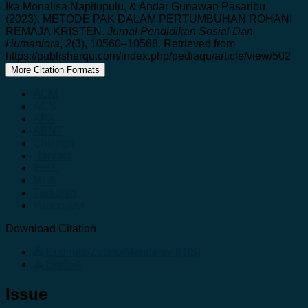
Ika Monalisa Napitupulu, & Andar Gunawan Pasaribu.
(2023). METODE PAK DALAM PERTUMBUHAN ROHANI
REMAJA KRISTEN.
Jurnal Pendidikan Sosial Dan
Humaniora
,
2
(3), 10560–10568. Retrieved from
https://publisherqu.com/index.php/pediaqu/article/view/502
More Citation Formats
ACM
ACS
APA
ABNT
Chicago
Harvard
IEEE
MLA
Turabian
Vancouver
Download Citation
Endnote/Zotero/Mendeley (RIS)
BibTeX
Issue