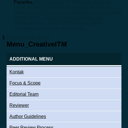
Pasaribu,
PENTINGNYA PEMBINAAN WARGA
GEREJA BAGI REMAJA DALAM MENGHADAPI
MARAKNYA PERILAKU HUBUNGAN SEKS BEBAS
(FREE SEX)
,
Jurnal Pendidikan Sosial dan
Humaniora: Vol. 2 No. 2 (2023): April: Jurnal
Pendidikan Sosial dan Humaniora
1
2
3
4
5
6
7
8
9
10
>
>>
Menu_CreativeITM
ADDITIONAL MENU
Kontak
Focus & Scope
Editorial Team
Reviewer
Author Guidelines
Peer Review Process