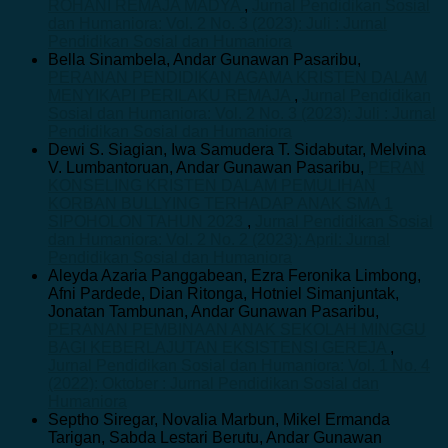
ROHANI REMAJA MADYA
,
Jurnal Pendidikan Sosial
dan Humaniora: Vol. 2 No. 3 (2023): Juli : Jurnal
Pendidikan Sosial dan Humaniora
Bella Sinambela, Andar Gunawan Pasaribu,
PERANAN PENDIDIKAN AGAMA KRISTEN DALAM
MENYIKAPI PERILAKU REMAJA
,
Jurnal Pendidikan
Sosial dan Humaniora: Vol. 2 No. 3 (2023): Juli : Jurnal
Pendidikan Sosial dan Humaniora
Dewi S. Siagian, Iwa Samudera T. Sidabutar, Melvina
V. Lumbantoruan, Andar Gunawan Pasaribu,
PERAN
KONSELING KRISTEN DALAM PEMULIHAN
KORBAN BULLYING TERHADAP ANAK SMA 1
SIPOHOLON TAHUN 2023
,
Jurnal Pendidikan Sosial
dan Humaniora: Vol. 2 No. 2 (2023): April: Jurnal
Pendidikan Sosial dan Humaniora
Aleyda Azaria Panggabean, Ezra Feronika Limbong,
Afni Pardede, Dian Ritonga, Hotniel Simanjuntak,
Jonatan Tambunan, Andar Gunawan Pasaribu,
PERANAN PEMBINAAN ANAK SEKOLAH MINGGU
BAGI KEBERLAJUTAN EKSISTENSI GEREJA
,
Jurnal Pendidikan Sosial dan Humaniora: Vol. 1 No. 4
(2022): Oktober : Jurnal Pendidikan Sosial dan
Humaniora
Septho Siregar, Novalia Marbun, Mikel Ermanda
Tarigan, Sabda Lestari Berutu, Andar Gunawan