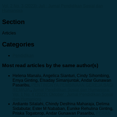
Vol. 2 No. 3 (2023): Juli : Jurnal Pendidikan Sosial dan
Humaniora
Section
Articles
Categories
Pendidikan
Most read articles by the same author(s)
Helena Manalu, Angelica Sianturi, Cindy Sihombing,
Emya Ginting, Elsaday Simanjuntak, Andar Gunawan
Pasaribu,
PENTINGNYA PEMBINAAN GEREJA BAGI
REMAJA
,
Jurnal Pendidikan Sosial dan Humaniora:
Vol. 1 No. 4 (2022): Oktober : Jurnal Pendidikan Sosial
dan Humaniora
Ardianto Silalahi, Chindy Desfrina Maharaja, Delima
Sidabutar, Ester M Nababan, Eunike Rehulina Ginting,
Priska Togatorop, Andar Gunawan Pasaribu,
PERAN