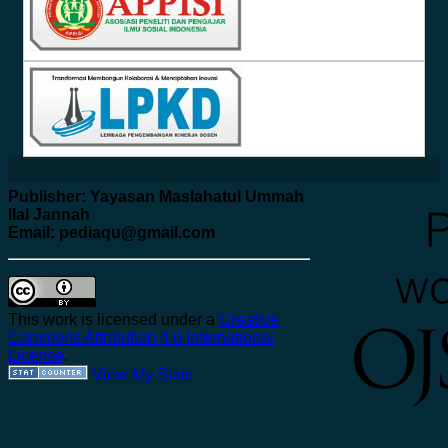
Publisher: Yayasan Maslahatul Ummah
Ilal Jannah
Email: pediaqu@gmail.com
This work is licensed under a
Creative
Commons Attribution 4.0 International
License
.
View My Stats