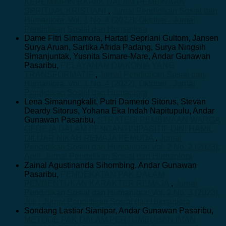
KEPEMIMPIN BAPAK DALAM PEMBINAAN
SPRITUAL KRISTIANI
,
Jurnal Pendidikan Sosial dan
Humaniora: Vol. 1 No. 4 (2022): Oktober : Jurnal
Pendidikan Sosial dan Humaniora
Dame Fitri Simamora, Hartati Sepriani Gultom, Jansen
Surya Aruan, Sartika Afrida Padang, Surya Ningsih
Simanjuntak, Yusnita Simare-Mare, Andar Gunawan
Pasaribu,
PELAYANAN DIAKONIA YANG
TRANSFORMATIF
,
Jurnal Pendidikan Sosial dan
Humaniora: Vol. 1 No. 4 (2022): Oktober : Jurnal
Pendidikan Sosial dan Humaniora
Lena Simanungkalit, Putri Damerio Sitorus, Stevan
Deardy Sitorus, Yohana Eka Indah Napitupulu, Andar
Gunawan Pasaribu,
STRATEGI PEMBINAAN WARGA
GEREJA DALAM PENGANTISIPASITIF DINI HAMIL
DILUAR NIKAH REMAJA PEMUDA
,
Jurnal
Pendidikan Sosial dan Humaniora: Vol. 2 No. 2 (2023):
April: Jurnal Pendidikan Sosial dan Humaniora
Zainal Agustinanda Sihombing, Andar Gunawan
Pasaribu,
PENDEKATAN PAK DALAM
PEMBENTUKAN KARAKTER REMAJA
,
Jurnal
Pendidikan Sosial dan Humaniora: Vol. 2 No. 3 (2023):
Juli : Jurnal Pendidikan Sosial dan Humaniora
Sondang Lastiar Sianipar, Andar Gunawan Pasaribu,
METODE PAK DALAM PERTUMBUHAN IMAN