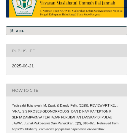
PDF
PUBLISHED
2025-06-21
HOW TO CITE
Yadissabil Ilgiansyah, M. Zawil, & Dandy Pelly. (2025). REVIEW ARTIKEL :
“ANALISIS PROSES GEOMORFOLOGI DAN DINAMIKA TEKTONIK
SERTA DAMPAKNYA TERHADAP PERUBAHAN LANSKAP DI PULAU
JAWA”.
Jurnal Psikososial Dan Pendidikan
,
1
(2), 818–825. Retrieved from
https://publisherqu.com/index.php/psikosospen/article/view/2647