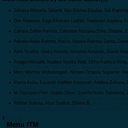
Johana Marsela Jalianti, Nia Silvina Daulay, Siti Rahmay
PERSEBARAN JENIS TANAH DI INDONESIA
,
Jurnal 
Dwi Natasya, Eggi Khoirani Lutfiah, Nadeatul Asyiera, F
Vol. 1 No. 2 (2025): Psikosospen : Juni 2025
Zahara Zafria Rahma, Zahratun Nazywa Elno, Zidane, Zil
BERKELANJUTAN
,
Jurnal Psikososial dan Pendidikan:
Adinda Aulia Rahma, Naj’la, Wasila Rahma Sarita, Dandi 
SOSIAL
,
Jurnal Psikososial dan Pendidikan: Vol. 1 No. 
Airin Syafira, Giska Ananta, Ismanul Amanah, Dandi Arian
TEMPAT PEMBUANGAN AIR (TPA)
,
Jurnal Psikososia
Angga Afrinaldi, Nadiya Septia Wati, Ocha Fathica Rizty,
WILAYAH SUMATERA BARAT
,
Jurnal Psikososial dan 
Mery Merlina Widianingsih, Nicken Octavia Suparno, Van
Jurnal Psikososial dan Pendidikan: Vol. 1 No. 2 (2025):
Rama Aulia, Fauziah Hafifah Hasanah, Addina Zahara, Z
Pendidikan: Vol. 1 No. 2 (2025): Psikosospen : Juni 202
M. Rausyan Fikri, Septia Dewi, Syarifa Naila Turrahma, Z
BENGKULU : REVIEW LITERATUR
,
Jurnal Psikososia
Rehan Sukma, Alya Syafira, Zilvina B,
ANALISIS FAK
Jurnal Psikososial dan Pendidikan: Vol. 1 No. 2 (2025):
1
2
3
>
>>
Menu ITM