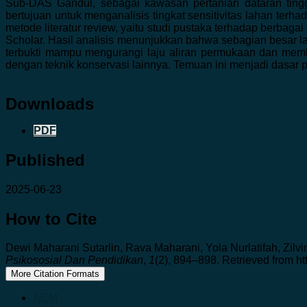
Sub-DAS Gandul, sebagai kawasan pertanian dataran tinggi
bertujuan untuk menganalisis tingkat sensitivitas lahan terh
metode literatur review, yaitu studi pustaka terhadap berbaga
Scholar. Hasil analisis menunjukkan bahwa sebagian besar la
terbukti mampu mengurangi laju aliran permukaan dan memba
dengan teknik konservasi lainnya. Temuan ini menjadi dasar
Downloads
PDF
Published
2025-06-23
How to Cite
Dewi Maharani Sutarlin, Rava Maharani, Yola Nurlatifah
Psikososial Dan Pendidikan
,
1
(2), 894–898. Retrieved from h
More Citation Formats
ACM