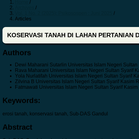
Home
/
Archives
/
Vol. 1 No. 2 (2025): Psikosospen : Juni 2025
/
Articles
KOSERVASI TANAH DI LAHAN PERTANIAN 
Authors
Dewi Maharani Sutarlin
Universitas Islam Negeri Sultan
Rava Maharani
Universitas Islam Negeri Sultan Syarif 
Yola Nurlatifah
Universitas Islam Negeri Sultan Syarif K
Zilvina B
Universitas Islam Negeri Sultan Syarif Kasim 
Fatmawati
Universitas Islam Negeri Sultan Syarif Kasim
Keywords:
erosi tanah, konservasi tanah, Sub-DAS Gandul
Abstract