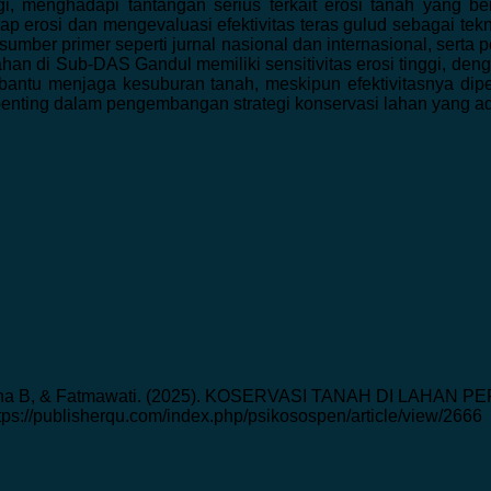
, menghadapi tantangan serius terkait erosi tanah yang ber
adap erosi dan mengevaluasi efektivitas teras gulud sebagai tek
i sumber primer seperti jurnal nasional dan internasional, sert
han di Sub-DAS Gandul memiliki sensitivitas erosi tinggi, de
ntu menjaga kesuburan tanah, meskipun efektivitasnya dipen
 penting dalam pengembangan strategi konservasi lahan yang a
, Zilvina B, & Fatmawati. (2025). KOSERVASI TANAH DI LA
ttps://publisherqu.com/index.php/psikosospen/article/view/2666