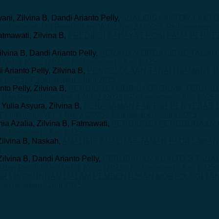
ani, Zilvina B, Dandi Arianto Pelly,
ANALISIS FAKTOR-FAKT
Psikososial dan Pendidikan: Vol. 1 No. 2 (2025): Psikosospen :
atmawati, Zilvina B,
PREDIKSI BAHAYA EROSI PADA PERK
vina B, Dandi Arianto Pelly,
PERANAN ORGANISME TANAH
 Vol. 1 No. 2 (2025): Psikosospen : Juni 2025
Arianto Pelly, Zilvina B,
PENGELOLAAN TANAH GAMBUT D
2 (2025): Psikosospen : Juni 2025
to Pelly, Zilvina B,
PENGARUH LIMBAH ORGANIK TERHAD
l dan Pendidikan: Vol. 1 No. 2 (2025): Psikosospen : Juni 2025
 Yulia Asyura, Zilvina B,
KERAGAMAN FAKTOR PENYEBAB DA
Pendidikan: Vol. 1 No. 2 (2025): Psikosospen : Juni 2025
ia Azalia, Zilvina B, Fatmawati,
PENGARUH PENGGUNAAN P
 Psikosospen : Juni 2025
ilvina B, Naskah,
ANALISIS KUALITAS TANAH PADA LAH
5
ilvina B, Dandi Arianto Pelly,
PERUBAHAN KUALITAS TANAH
l dan Pendidikan: Vol. 1 No. 2 (2025): Psikosospen : Juni 2025
TOR LINGKUNGAN DALAM PEMBENTUKAN MORFOLOGI TAN
 Psikosospen : Juni 2025