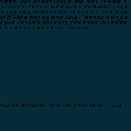
dampak pada penurunan produktivitas lahan. Penelitian ini
nik konservasi tanah. Penyusunan artikel ini dilakukan dengan
a pencarian data pendukung melalui media online seperti Google
ngan 95% lahan tergolong sangat rawan. Penerapan teras gulud
garuhi oleh kemiringan lereng, pemeliharaan, dan integrasi
daptif dan berkelanjutan di Sub-DAS Gandul.
HAN PERTANIAN DATARAN TINGGI SUB- DAS GANDUL .
Jurnal