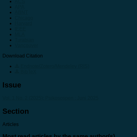
ACS
APA
ABNT
Chicago
Harvard
IEEE
MLA
Turabian
Vancouver
Download Citation
Endnote/Zotero/Mendeley (RIS)
BibTeX
Issue
Vol. 1 No. 2 (2025): Psikosospen : Juni 2025
Section
Articles
Most read articles by the same author(s)