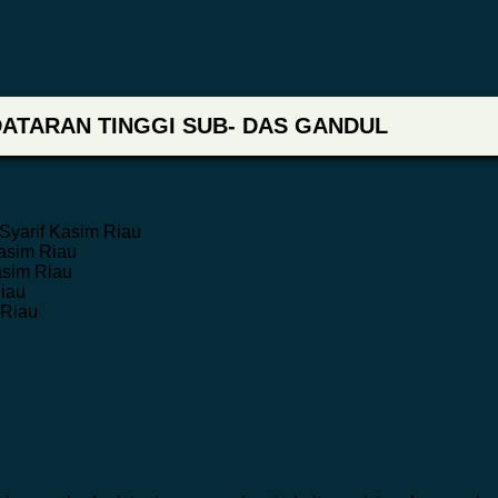
DATARAN TINGGI SUB- DAS GANDUL
 Syarif Kasim Riau
Kasim Riau
asim Riau
Riau
 Riau