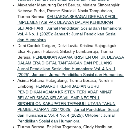
Alexander Manurung Dosri Berutu, Mutiara Simorangkir
Natasya Purba, Rasme Sinulaki, Novia Tampubolon,
Tiurma Berasa,
KELUARGA SEBAGAI GEREJA KECIL:
IMPLEMENTASI PAK DEWASA DALAM KEHIDUPAN
SEHARI-HARI
,
Jurnal Pendidikan Sosial dan Humaniora:
Vol. 4 No. 1 (2025): Januari : Jurnal Pendidikan Sosial
dan Humaniora
Deni Cardok Tarigan, Delvi Luvita Kristina Rajagukguk,
Elsa Ruyandi Hutasoit, Srilastry Lumbanraja, Tiurma
Berasa,
PENDIDIKAN AGAMA KRISTEN UNTUK DEWASA
DALAM ERA DIGITAL TANTANGAN DAN PELUANG
,
Jurnal Pendidikan Sosial dan Humaniora: Vol. 4 No. 1
(2025): Januari : Jurnal Pendidikan Sosial dan Humaniora
Asima Rohana Hutagalung, Tiurma Berasa, Nurelmi
Limbong,
PENGARUH KEPRIBADIAN GURU
PENDIDIKAN AGAMA KRISTEN TERHADAP MINAT
BELAJAR SISWA KELAS VIII SMP NEGERI 1
SIPOHOLON KABUPATEN TAPANULI UTARA TAHUN
PEMBELAJARAN 2024/2025
,
Jurnal Pendidikan Sosial
dan Humaniora: Vol. 4 No. 4 (2025): Oktober : Jurnal
Pendidikan Sosial dan Humaniora
Tiurma Berasa, Enjelina Togatorop, Cindy Hasibuan,