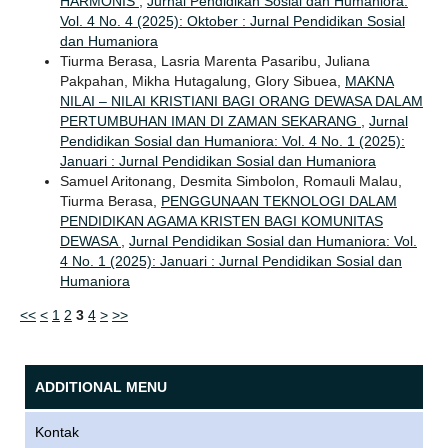
HARMONIS
,
Jurnal Pendidikan Sosial dan Humaniora:
Vol. 4 No. 4 (2025): Oktober : Jurnal Pendidikan Sosial
dan Humaniora
Tiurma Berasa, Lasria Marenta Pasaribu, Juliana
Pakpahan, Mikha Hutagalung, Glory Sibuea,
MAKNA
NILAI – NILAI KRISTIANI BAGI ORANG DEWASA DALAM
PERTUMBUHAN IMAN DI ZAMAN SEKARANG
,
Jurnal
Pendidikan Sosial dan Humaniora: Vol. 4 No. 1 (2025):
Januari : Jurnal Pendidikan Sosial dan Humaniora
Samuel Aritonang, Desmita Simbolon, Romauli Malau,
Tiurma Berasa,
PENGGUNAAN TEKNOLOGI DALAM
PENDIDIKAN AGAMA KRISTEN BAGI KOMUNITAS
DEWASA
,
Jurnal Pendidikan Sosial dan Humaniora: Vol.
4 No. 1 (2025): Januari : Jurnal Pendidikan Sosial dan
Humaniora
<<
<
1
2
3
4
>
>>
ADDITIONAL MENU
Kontak