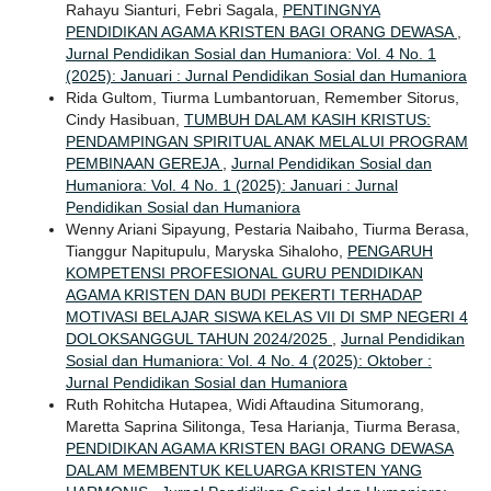
Rahayu Sianturi, Febri Sagala,
PENTINGNYA
PENDIDIKAN AGAMA KRISTEN BAGI ORANG DEWASA
,
Jurnal Pendidikan Sosial dan Humaniora: Vol. 4 No. 1
(2025): Januari : Jurnal Pendidikan Sosial dan Humaniora
Rida Gultom, Tiurma Lumbantoruan, Remember Sitorus,
Cindy Hasibuan,
TUMBUH DALAM KASIH KRISTUS:
PENDAMPINGAN SPIRITUAL ANAK MELALUI PROGRAM
PEMBINAAN GEREJA
,
Jurnal Pendidikan Sosial dan
Humaniora: Vol. 4 No. 1 (2025): Januari : Jurnal
Pendidikan Sosial dan Humaniora
Wenny Ariani Sipayung, Pestaria Naibaho, Tiurma Berasa,
Tianggur Napitupulu, Maryska Sihaloho,
PENGARUH
KOMPETENSI PROFESIONAL GURU PENDIDIKAN
AGAMA KRISTEN DAN BUDI PEKERTI TERHADAP
MOTIVASI BELAJAR SISWA KELAS VII DI SMP NEGERI 4
DOLOKSANGGUL TAHUN 2024/2025
,
Jurnal Pendidikan
Sosial dan Humaniora: Vol. 4 No. 4 (2025): Oktober :
Jurnal Pendidikan Sosial dan Humaniora
Ruth Rohitcha Hutapea, Widi Aftaudina Situmorang,
Maretta Saprina Silitonga, Tesa Harianja, Tiurma Berasa,
PENDIDIKAN AGAMA KRISTEN BAGI ORANG DEWASA
DALAM MEMBENTUK KELUARGA KRISTEN YANG