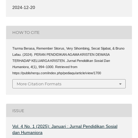
2024-12-20
HOW TO CITE
Tiurma Berasa, Remember Sitorus, Very Sihombing, Secat Sijabat, & Bruno
Lafau. (2024). PERAN PENDIDIKAN AGAMA KRISTEN DEWASA
TERHADAP KELUARGA KRISTEN.
Jurnal Pendidikan Sosial Dan
Humaniora
,
4
(1), 994–1000. Retrieved from
https://publisherqu.com/index.php/pediaqu/article/view/1700
More Citation Formats
ISSUE
Vol. 4 No. 1 (2025): Januari : Jurnal Pendidikan Sosial
dan Humaniora