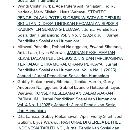
Sosial dan Humaniora
Wyndi Cristin Purba, Ade Putera Arif Panjaitan, Tio RJ
Nadeak, Mery Silalahi, Liyus Waruwu,
STRATEGI
PENGELOLAAN POTENSI OBJEK WISATA AIR TERJUN
SIGIUTAN DI DESA TINOKKAH KECAMATAN SIPISPIS
KABUPATEN SERDANG BEDAGAI
,
Jurnal Pendidikan
Sosial dan Humaniora: Vol. 3 No. 3 (2024): Juli : Jurnal
Pendidikan Sosial dan Humaniora
Milawati Pasaribu, Rohani Nainggolan, Erwand Sihotang,
Anita Lase, Liyus Waruwu,
JAMINAN KESELAMATAN
KEKAL DALAM INJIL EFESUS 2: 8-9 DAN IMPLIKASINYA
TERHADAP ETIKA MORAL ORANG PERCAYA
,
Jurnal
Pendidikan Sosial dan Humaniora: Vol. 4 No. 1 (2025):
Januari : Jurnal Pendidikan Sosial dan Humaniora
Gabby Ribkamawaty Siburian, Trinitas Harefa, Garry
Anderson Nainggolan, Gabriel Evandio Hutabarat, Liyus
Waruwu,
KONSEP KESELAMATAN DALAM AJARAN
PARMALIM
,
Jurnal Pendidikan Sosial dan Humaniora:
Vol. 4 No. 1 (2025): Januari : Jurnal Pendidikan Sosial
dan Humaniora
Dita Larissa, Gabby Ribkamawati, Apri Twenty Sirait, Joel
Gultom, Liyus Waruwu,
PASTORAL DI GEREJA BETHEL
INDONESIA TARUTUNG
,
Jurnal Pendidikan Sosial dan