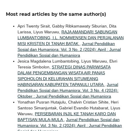
Most read articles by the same author(s)
Apri Twenty Sirait, Gabby Ribkamawaty Siburian, Dita
Larissa, Liyus Waruwu,
RAJA AMANDARI SABUNGAN
LUMBANTOBING, I.L. NOMMENSEN DAN PERJALANAN
MISI KRISTEN DI TANAH BATAK
,
Jurnal Pendidikan
Sosial dan Humaniora: Vol. 3 No. 2 (2024): April : Jurnal
Pendidikan Sosial dan Humaniora
Jesica Magdalena Lumbantobing, Liyus Waruwu, Elvri
Teresia Simbolon,
STRATEGI DINAS PARIWISATA
DALAM PENGEMBANGAN WISATA AIR PANAS
SIPOHOLON DI KELURAHAN SITUMEANG
HABINSARAN KABUPATEN TAPANULI UTARA
,
Jurnal
Pendidikan Sosial dan Humaniora: Vol. 3 No. 4 (2024):
Oktober : Jurnal Pendidikan Sosial dan Humaniora
Yonathan Pusran Hutajulu, Chalvin Cristian Sihite, Heri
Santoso Simanjuntak, Gabriel Evandio Hutabarat, Liyus
Waruwu,
PERSEBARAN INJIL KE TANAH KARO DAN
BAPTISAN MULA-MULA
,
Jurnal Pendidikan Sosial dan
Humaniora: Vol. 3 No. 2 (2024): April : Jurnal Pendidikan