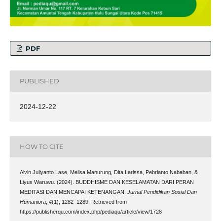
PDF
PUBLISHED
2024-12-22
HOW TO CITE
Alvin Juliyanto Lase, Melisa Manurung, Dita Larissa, Pebrianto Nababan, &
Liyus Waruwu. (2024). BUDDHISME DAN KESELAMATAN DARI PERAN
MEDITASI DAN MENCAPAI KETENANGAN.
Jurnal Pendidikan Sosial Dan
Humaniora
,
4
(1), 1282–1289. Retrieved from
https://publisherqu.com/index.php/pediaqu/article/view/1728