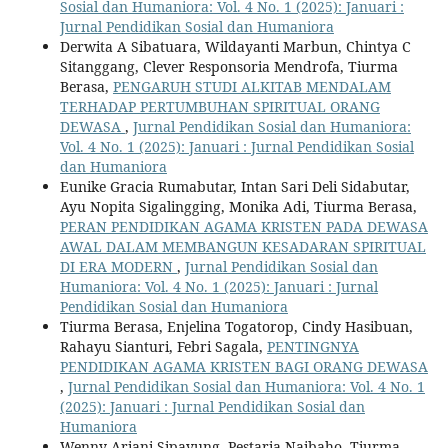
Sosial dan Humaniora: Vol. 4 No. 1 (2025): Januari :
Jurnal Pendidikan Sosial dan Humaniora
Derwita A Sibatuara, Wildayanti Marbun, Chintya C
Sitanggang, Clever Responsoria Mendrofa, Tiurma
Berasa,
PENGARUH STUDI ALKITAB MENDALAM
TERHADAP PERTUMBUHAN SPIRITUAL ORANG
DEWASA
,
Jurnal Pendidikan Sosial dan Humaniora:
Vol. 4 No. 1 (2025): Januari : Jurnal Pendidikan Sosial
dan Humaniora
Eunike Gracia Rumabutar, Intan Sari Deli Sidabutar,
Ayu Nopita Sigalingging, Monika Adi, Tiurma Berasa,
PERAN PENDIDIKAN AGAMA KRISTEN PADA DEWASA
AWAL DALAM MEMBANGUN KESADARAN SPIRITUAL
DI ERA MODERN
,
Jurnal Pendidikan Sosial dan
Humaniora: Vol. 4 No. 1 (2025): Januari : Jurnal
Pendidikan Sosial dan Humaniora
Tiurma Berasa, Enjelina Togatorop, Cindy Hasibuan,
Rahayu Sianturi, Febri Sagala,
PENTINGNYA
PENDIDIKAN AGAMA KRISTEN BAGI ORANG DEWASA
,
Jurnal Pendidikan Sosial dan Humaniora: Vol. 4 No. 1
(2025): Januari : Jurnal Pendidikan Sosial dan
Humaniora
Wenny Ariani Sipayung, Pestaria Naibaho, Tiurma