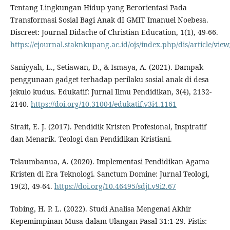
Tentang Lingkungan Hidup yang Berorientasi Pada
Transformasi Sosial Bagi Anak dI GMIT Imanuel Noebesa.
Discreet: Journal Didache of Christian Education, 1(1), 49-66.
https://ejournal.staknkupang.ac.id/ojs/index.php/dis/article/view
Saniyyah, L., Setiawan, D., & Ismaya, A. (2021). Dampak
penggunaan gadget terhadap perilaku sosial anak di desa
jekulo kudus. Edukatif: Jurnal Ilmu Pendidikan, 3(4), 2132-
2140.
https://doi.org/10.31004/edukatif.v3i4.1161
Sirait, E. J. (2017). Pendidik Kristen Profesional, Inspiratif
dan Menarik. Teologi dan Pendidikan Kristiani.
Telaumbanua, A. (2020). Implementasi Pendidikan Agama
Kristen di Era Teknologi. Sanctum Domine: Jurnal Teologi,
19(2), 49-64.
https://doi.org/10.46495/sdjt.v9i2.67
Tobing, H. P. L. (2022). Studi Analisa Mengenai Akhir
Kepemimpinan Musa dalam Ulangan Pasal 31:1-29. Pistis: