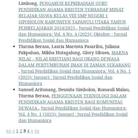
Limbong,
PENGARUH KEPRIBADIAN GURU
PENDIDIKAN AGAMA KRISTEN TERHADAP MINAT
BELAJAR SISWA KELAS VIII SMP NEGERI 1
SIPOHOLON KABUPATEN TAPANULI UTARA TAHUN
PEMBELAJARAN 2024/2025
,
Jurnal Pendidikan Sosial
dan Humaniora: Vol. 4 No. 4 (2025): Oktober : Jurnal
Pendidikan Sosial dan Humaniora
Tiurma Berasa, Lasria Marenta Pasaribu, Juliana
Pakpahan, Mikha Hutagalung, Glory Sibuea,
MAKNA
NILAI – NILAI KRISTIANI BAGI ORANG DEWASA
DALAM PERTUMBUHAN IMAN DI ZAMAN SEKARANG
,
Jurnal Pendidikan Sosial dan Humaniora: Vol. 4 No. 1
(2025): Januari : Jurnal Pendidikan Sosial dan
Humaniora
Samuel Aritonang, Desmita Simbolon, Romauli Malau,
Tiurma Berasa,
PENGGUNAAN TEKNOLOGI DALAM
PENDIDIKAN AGAMA KRISTEN BAGI KOMUNITAS
DEWASA
,
Jurnal Pendidikan Sosial dan Humaniora:
Vol. 4 No. 1 (2025): Januari : Jurnal Pendidikan Sosial
dan Humaniora
<<
<
1
2
3
4
>
>>