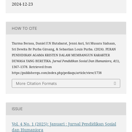
2024-12-23
HOW TO CITE
Tiurma Berasa, Daniel F.N Hutabarat, Jenni Asri, Sri Musara Siahaan,
Sri Dewita Br Purba Girsang, & Sebastian Louis Purba. (2024). PERAN
PENDIDIKAN AGAMA KRISTEN DALAM MEMBANGUN KARAKTER
DEWASA YANG BERETIKA.
Jurnal Pendidikan Sosial Dan Humaniora
,
4
(1),
1367–1378. Retrieved from
https://publisherqu.com/index.php/pediaqu/article/view/1738
More Citation Formats
ISSUE
Vol. 4 No. 1 (2025): Januari : Jurnal Pendidikan Sosial
dan Humaniora