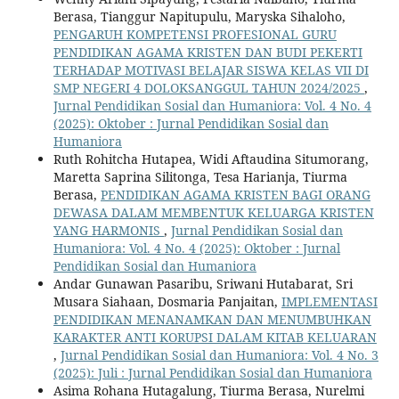
Berasa, Tianggur Napitupulu, Maryska Sihaloho,
PENGARUH KOMPETENSI PROFESIONAL GURU
PENDIDIKAN AGAMA KRISTEN DAN BUDI PEKERTI
TERHADAP MOTIVASI BELAJAR SISWA KELAS VII DI
SMP NEGERI 4 DOLOKSANGGUL TAHUN 2024/2025
,
Jurnal Pendidikan Sosial dan Humaniora: Vol. 4 No. 4
(2025): Oktober : Jurnal Pendidikan Sosial dan
Humaniora
Ruth Rohitcha Hutapea, Widi Aftaudina Situmorang,
Maretta Saprina Silitonga, Tesa Harianja, Tiurma
Berasa,
PENDIDIKAN AGAMA KRISTEN BAGI ORANG
DEWASA DALAM MEMBENTUK KELUARGA KRISTEN
YANG HARMONIS
,
Jurnal Pendidikan Sosial dan
Humaniora: Vol. 4 No. 4 (2025): Oktober : Jurnal
Pendidikan Sosial dan Humaniora
Andar Gunawan Pasaribu, Sriwani Hutabarat, Sri
Musara Siahaan, Dosmaria Panjaitan,
IMPLEMENTASI
PENDIDIKAN MENANAMKAN DAN MENUMBUHKAN
KARAKTER ANTI KORUPSI DALAM KITAB KELUARAN
,
Jurnal Pendidikan Sosial dan Humaniora: Vol. 4 No. 3
(2025): Juli : Jurnal Pendidikan Sosial dan Humaniora
Asima Rohana Hutagalung, Tiurma Berasa, Nurelmi