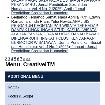
DALAM PARIWISATA PADA DESTINASI ASIA FARM
PEKANBARU
,
Jurnal Pendidikan Sosial dan
Humaniora: Vol. 4 No. 2 (2025): April : Jurnal
Pendidikan Sosial dan Humaniora
Berliando Fernando Samat, Nada Aprilia Putri, Edwin
Ramadhan, Indri Riani, Yulia Novita,
ANALISIS
PENGARUH KEGIATAN PARIWISATA TERHADAP
DAMPAK LINGKUNGAN STUDI KASUS : WISATA
ALAHAN PANJANG DANAU ATAS DANAU BAWAH
DIPENGARUHI TINGKAT POLUSI KENDARAAN
BERMOTOR WISATAWAN
,
Jurnal Pendidikan Sosial
dan Humaniora: Vol. 4 No. 1 (2025): Januari : Jurnal
Pendidikan Sosial dan Humaniora
1
2
3
4
5
6
7
>
>>
Menu_CreativeITM
ADDITIONAL MENU
Kontak
Focus & Scope