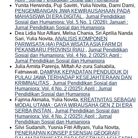
Yunita Herwinda, Puji Savitri, Yulia Novita, Darni Darni,
PENGEMBANGAN JIWA KEWIRAUSAHAAN PADA
MAHASISWA DI ERA DIGITAL
,
Jurnal Pendidikan
Sosial dan Humaniora: Vol. 5 No. 1 (2026): Januari :
Jurnal Pendidikan Sosial dan Humaniora
Dea Lidia Nur Alfiani, Melsa Chania, Sri Aprilia Nanda
Sari, Yulia Novita,
ANALISIS KOMPONEN
PARIWISATA (4A) PADA WISATA ASIA FARM DI
PEKANBARU PROVINSI RIAU
,
Jurnal Pendidikan
Sosial dan Humaniora: Vol. 4 No. 2 (2025): April :
Jurnal Pendidikan Sosial dan Humaniora
Julia Armita Parenja, Miftah Az-zura Salsabila,
Fatmawati,
DAMPAK KEPADATAN PENDUDUK DI
PULAU JAWA TERHADAP KESEJAHTERAAN DAN
KRIMINALITAS
,
Jurnal Pendidikan Sosial dan
Humaniora: Vol. 4 No. 2 (2025): April : Jurnal
Pendidikan Sosial dan Humaniora
Fajrina Akmalia, Yulia Novita,
KREATIVITAS SEBAGAI
MODAL UTAMA : GAYA WIRAUSAHA GEN Z DI ERA
SERBA INSTAN
,
Jurnal Pendidikan Sosial dan
Humaniora: Vol. 4 No. 2 (2025): April : Jurnal
Pendidikan Sosial dan Humaniora
Silvi Sudarsih, Yusnia Fitri Alfiyani, Yulia Novita,
PENERAPAN KONSEP ESENSIAl GEOGRAFI