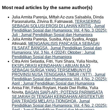
Most read articles by the same author(s)
Julia Armita Parenja, Miftah Az-zura Salsabila, Dinda
Parasnalurita, Zilvina B, Fatmawati,
TERASERING
SEBAGAI SOLUSI EROSI DI LAHAN KRITIS
,
Jurnal
Pendidikan Sosial dan Humaniora: Vol. 4 No. 3 (2025):
Juli : Jurnal Pendidikan Sosial dan Humaniora
Julia Armita Parenja, Susiba, Alya Syafira, Angga
Afrinaldi,
MENGANALISIS PANCASILA SEBAGAI
FILSAFAT BANGSA
,
Jurnal Pendidikan Sosial dan
Humaniora: Vol. 3 No. 4 (2024): Oktober : Jurnal
Pendidikan Sosial dan Humaniora
Citra Arini Selastia, Fitri, Yuni Shara, Yulia Novita,
EKSPLORASI KEINDAHAN LABUAN BAJO
SEBAGAI SURGA YANG TERSEMBUNYI DI
PROVINSI NUSA TENGGARA TIMUR ( NTT)
,
Jurnal
Pendidikan Sosial dan Humaniora: Vol. 4 No. 2 (2025):
April : Jurnal Pendidikan Sosial dan Humaniora
Anisa Fitri, Febia Roylani, Hasbi Dwi Rofita, Yulia
Novita,
BAGAN SIAPI-API : POTENSI PARIWISATA
SEJARAH DI TENGAH KEINDAHAN ARSITEKTUR
DAN TRADISI MELAYU-TIONGHOA
,
Jurnal
Pendidikan Sosial dan Humaniora: Vol. 4 No. 2 (2025):
April : Jurnal Pendidikan Sosial dan Humaniora