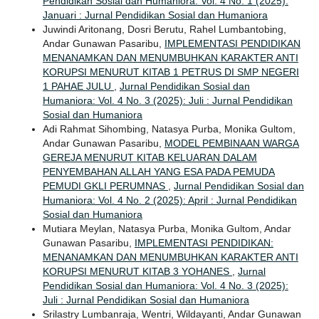
Pendidikan Sosial dan Humaniora: Vol. 4 No. 1 (2025):
Januari : Jurnal Pendidikan Sosial dan Humaniora
Juwindi Aritonang, Dosri Berutu, Rahel Lumbantobing,
Andar Gunawan Pasaribu,
IMPLEMENTASI PENDIDIKAN
MENANAMKAN DAN MENUMBUHKAN KARAKTER ANTI
KORUPSI MENURUT KITAB 1 PETRUS DI SMP NEGERI
1 PAHAE JULU
,
Jurnal Pendidikan Sosial dan
Humaniora: Vol. 4 No. 3 (2025): Juli : Jurnal Pendidikan
Sosial dan Humaniora
Adi Rahmat Sihombing, Natasya Purba, Monika Gultom,
Andar Gunawan Pasaribu,
MODEL PEMBINAAN WARGA
GEREJA MENURUT KITAB KELUARAN DALAM
PENYEMBAHAN ALLAH YANG ESA PADA PEMUDA
PEMUDI GKLI PERUMNAS
,
Jurnal Pendidikan Sosial dan
Humaniora: Vol. 4 No. 2 (2025): April : Jurnal Pendidikan
Sosial dan Humaniora
Mutiara Meylan, Natasya Purba, Monika Gultom, Andar
Gunawan Pasaribu,
IMPLEMENTASI PENDIDIKAN:
MENANAMKAN DAN MENUMBUHKAN KARAKTER ANTI
KORUPSI MENURUT KITAB 3 YOHANES
,
Jurnal
Pendidikan Sosial dan Humaniora: Vol. 4 No. 3 (2025):
Juli : Jurnal Pendidikan Sosial dan Humaniora
Srilastry Lumbanraja, Wentri, Wildayanti, Andar Gunawan