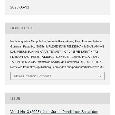
2025-05-31
HOW TO CITE
Novia Anggelina Tampubolon, Yeremia Rajagukguk, Finy Hutapea, & Andar
Gunawan Pasaribu. (2025). IMPLEMENTASI PENDIDIKAN MENANAMKAN
DAN MENUMBUHKAN KARAKTER ANTI KORUPSI MENURUT KITAB
FILEMON BAGI PESERTA DIDIK DI SD NEGERI 178492 PAGAR BATU
TAHUN 2025.
Jurnal Pendidikan Sosial Dan Humaniora
,
4
(3), 5014–5027.
Retrieved from https://publisherqu.com/index.php/pediaqu/article/view/2380
More Citation Formats
ISSUE
Vol. 4 No. 3 (2025): Juli : Jurnal Pendidikan Sosial dan