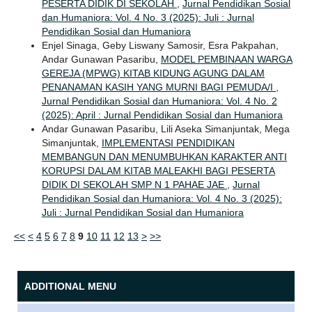
PESERTA DIDIK DI SEKOLAH
,
Jurnal Pendidikan Sosial
dan Humaniora: Vol. 4 No. 3 (2025): Juli : Jurnal
Pendidikan Sosial dan Humaniora
Enjel Sinaga, Geby Liswany Samosir, Esra Pakpahan,
Andar Gunawan Pasaribu,
MODEL PEMBINAAN WARGA
GEREJA (MPWG) KITAB KIDUNG AGUNG DALAM
PENANAMAN KASIH YANG MURNI BAGI PEMUDA/I
,
Jurnal Pendidikan Sosial dan Humaniora: Vol. 4 No. 2
(2025): April : Jurnal Pendidikan Sosial dan Humaniora
Andar Gunawan Pasaribu, Lili Aseka Simanjuntak, Mega
Simanjuntak,
IMPLEMENTASI PENDIDIKAN
MEMBANGUN DAN MENUMBUHKAN KARAKTER ANTI
KORUPSI DALAM KITAB MALEAKHI BAGI PESERTA
DIDIK DI SEKOLAH SMP N 1 PAHAE JAE
,
Jurnal
Pendidikan Sosial dan Humaniora: Vol. 4 No. 3 (2025):
Juli : Jurnal Pendidikan Sosial dan Humaniora
<<
<
4
5
6
7
8
9
10
11
12
13
>
>>
ADDITIONAL MENU