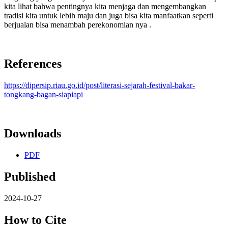
kita lihat bahwa pentingnya kita menjaga dan mengembangkan
tradisi kita untuk lebih maju dan juga bisa kita manfaatkan seperti
berjualan bisa menambah perekonomian nya .
References
https://dipersip.riau.go.id/post/literasi-sejarah-festival-bakar-
tongkang-bagan-siapiapi
Downloads
PDF
Published
2024-10-27
How to Cite