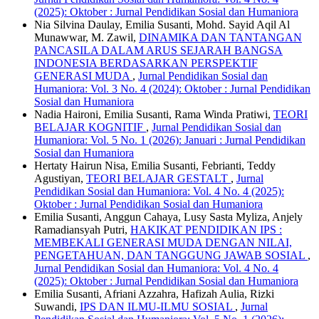
(2025): Oktober : Jurnal Pendidikan Sosial dan Humaniora
Nia Silvina Daulay, Emilia Susanti, Mohd. Sayid Aqil Al
Munawwar, M. Zawil,
DINAMIKA DAN TANTANGAN
PANCASILA DALAM ARUS SEJARAH BANGSA
INDONESIA BERDASARKAN PERSPEKTIF
GENERASI MUDA
,
Jurnal Pendidikan Sosial dan
Humaniora: Vol. 3 No. 4 (2024): Oktober : Jurnal Pendidikan
Sosial dan Humaniora
Nadia Haironi, Emilia Susanti, Rama Winda Pratiwi,
TEORI
BELAJAR KOGNITIF
,
Jurnal Pendidikan Sosial dan
Humaniora: Vol. 5 No. 1 (2026): Januari : Jurnal Pendidikan
Sosial dan Humaniora
Hertaty Hairun Nisa, Emilia Susanti, Febrianti, Teddy
Agustiyan,
TEORI BELAJAR GESTALT
,
Jurnal
Pendidikan Sosial dan Humaniora: Vol. 4 No. 4 (2025):
Oktober : Jurnal Pendidikan Sosial dan Humaniora
Emilia Susanti, Anggun Cahaya, Lusy Sasta Myliza, Anjely
Ramadiansyah Putri,
HAKIKAT PENDIDIKAN IPS :
MEMBEKALI GENERASI MUDA DENGAN NILAI,
PENGETAHUAN, DAN TANGGUNG JAWAB SOSIAL
,
Jurnal Pendidikan Sosial dan Humaniora: Vol. 4 No. 4
(2025): Oktober : Jurnal Pendidikan Sosial dan Humaniora
Emilia Susanti, Afriani Azzahra, Hafizah Aulia, Rizki
Suwandi,
IPS DAN ILMU-ILMU SOSIAL
,
Jurnal