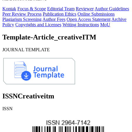
Kontak
Focus & Scope
Editorial Team
Reviewer
Author Guidelines
Peer Review Process
Publication Ethics
Online Submissions
Plagiarism Screening
Author Fees
Open Access Statement
Archive
Policy
Copyrights and Licenses
Writing Instructions
MoU
Template-Article_creativeITM
JOURNAL TEMPLATE
ISSNCreativeitm
ISSN