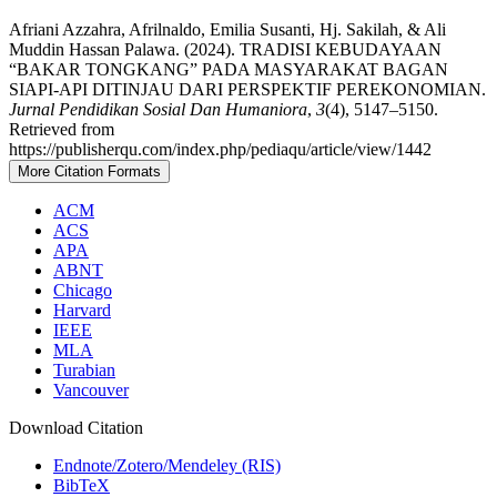
Afriani Azzahra, Afrilnaldo, Emilia Susanti, Hj. Sakilah, & Ali
Muddin Hassan Palawa. (2024). TRADISI KEBUDAYAAN
“BAKAR TONGKANG” PADA MASYARAKAT BAGAN
SIAPI-API DITINJAU DARI PERSPEKTIF PEREKONOMIAN.
Jurnal Pendidikan Sosial Dan Humaniora
,
3
(4), 5147–5150.
Retrieved from
https://publisherqu.com/index.php/pediaqu/article/view/1442
More Citation Formats
ACM
ACS
APA
ABNT
Chicago
Harvard
IEEE
MLA
Turabian
Vancouver
Download Citation
Endnote/Zotero/Mendeley (RIS)
BibTeX