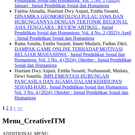
Pendidikan Sosial dan Humaniora: Vol. 5 No. 1 (2026):
Januari : Jurnal Pendidikan Sosial dan Humaniora
Fajrina Akmalia, Hasriani Dwy Anjani, Emilia Susanti,
DINAMIKA GEOMORFOLOGI PULAU JAWA DAN
HUBUNGANNYA DENGAN TEKTONIK REGIONAL
ASIA TENGGARA : REVIEW ARTIKEL
,
Jurnal
Pendidikan Sosial dan Humaniora: Vol. 4 No. 2 (2025): April
: Jurnal Pendidikan Sosial dan Humaniora
Ratna Amalia, Emilia Susanti, Imam Mudaris, Fadlan Zikri,
DAMPAK GAME ONLINE TERHADAP MOTIVASI
BELAJAR MAHASISWA
,
Jurnal Pendidikan Sosial dan
Humaniora: Vol. 3 No. 4 (2024): Oktober : Jurnal Pendidikan
Sosial dan Humaniora
Hasriani Dwy Anjani, Emilia Susanti, Nurhasanah, Mutiara,
Dewi Sutarlin,
IMPLEMENTASI HUBUNGAN
PANCASILA DAN AGAMA DALAM KEHIDUPAN
SEHARI-HARI
,
Jurnal Pendidikan Sosial dan Humaniora:
Vol. 3 No. 4 (2024): Oktober : Jurnal Pendidikan Sosial dan
Humaniora
1
2
3
>
>>
Menu_CreativeITM
ADDITIONAL MENU