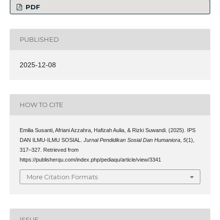
PDF
PUBLISHED
2025-12-08
HOW TO CITE
Emilia Susanti, Afriani Azzahra, Hafizah Aulia, & Rizki Suwandi. (2025). IPS
DAN ILMU-ILMU SOSIAL.
Jurnal Pendidikan Sosial Dan Humaniora
,
5
(1),
317–327. Retrieved from
https://publisherqu.com/index.php/pediaqu/article/view/3341
More Citation Formats
ISSUE