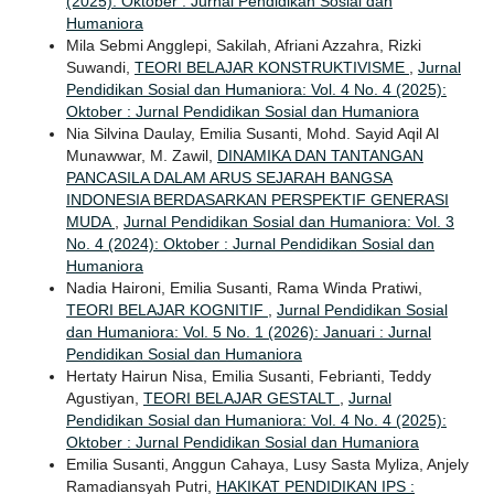
(2025): Oktober : Jurnal Pendidikan Sosial dan
Humaniora
Mila Sebmi Angglepi, Sakilah, Afriani Azzahra, Rizki
Suwandi,
TEORI BELAJAR KONSTRUKTIVISME
,
Jurnal
Pendidikan Sosial dan Humaniora: Vol. 4 No. 4 (2025):
Oktober : Jurnal Pendidikan Sosial dan Humaniora
Nia Silvina Daulay, Emilia Susanti, Mohd. Sayid Aqil Al
Munawwar, M. Zawil,
DINAMIKA DAN TANTANGAN
PANCASILA DALAM ARUS SEJARAH BANGSA
INDONESIA BERDASARKAN PERSPEKTIF GENERASI
MUDA
,
Jurnal Pendidikan Sosial dan Humaniora: Vol. 3
No. 4 (2024): Oktober : Jurnal Pendidikan Sosial dan
Humaniora
Nadia Haironi, Emilia Susanti, Rama Winda Pratiwi,
TEORI BELAJAR KOGNITIF
,
Jurnal Pendidikan Sosial
dan Humaniora: Vol. 5 No. 1 (2026): Januari : Jurnal
Pendidikan Sosial dan Humaniora
Hertaty Hairun Nisa, Emilia Susanti, Febrianti, Teddy
Agustiyan,
TEORI BELAJAR GESTALT
,
Jurnal
Pendidikan Sosial dan Humaniora: Vol. 4 No. 4 (2025):
Oktober : Jurnal Pendidikan Sosial dan Humaniora
Emilia Susanti, Anggun Cahaya, Lusy Sasta Myliza, Anjely
Ramadiansyah Putri,
HAKIKAT PENDIDIKAN IPS :