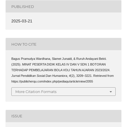
PUBLISHED
2025-03-21
HOW TO CITE
Bagus Pramudya Wardhana, Slamet Junaidi, & Ruruh Andayani Bekti.
(2025). MINAT PESERTA DIDIK KELAS IV DAN V SDN 1 BOTORAN
TERHADAP PEMBELAJARAN BOLA VOLI TAHUN AJARAN 2023/2024.
Jurnal Pendidikan Sosial Dan Humaniora
,
4
(2), 3209–3221. Retrieved from
https://publisherqu.com/index.php/pediaqu/article/view/2055
More Citation Formats
ISSUE