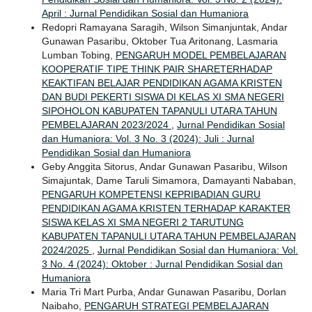
April : Jurnal Pendidikan Sosial dan Humaniora
Redopri Ramayana Saragih, Wilson Simanjuntak, Andar
Gunawan Pasaribu, Oktober Tua Aritonang, Lasmaria
Lumban Tobing,
PENGARUH MODEL PEMBELAJARAN
KOOPERATIF TIPE THINK PAIR SHARETERHADAP
KEAKTIFAN BELAJAR PENDIDIKAN AGAMA KRISTEN
DAN BUDI PEKERTI SISWA DI KELAS XI SMA NEGERI
SIPOHOLON KABUPATEN TAPANULI UTARA TAHUN
PEMBELAJARAN 2023/2024
,
Jurnal Pendidikan Sosial
dan Humaniora: Vol. 3 No. 3 (2024): Juli : Jurnal
Pendidikan Sosial dan Humaniora
Geby Anggita Sitorus, Andar Gunawan Pasaribu, Wilson
Simajuntak, Dame Taruli Simamora, Damayanti Nababan,
PENGARUH KOMPETENSI KEPRIBADIAN GURU
PENDIDIKAN AGAMA KRISTEN TERHADAP KARAKTER
SISWA KELAS XI SMA NEGERI 2 TARUTUNG
KABUPATEN TAPANULI UTARA TAHUN PEMBELAJARAN
2024/2025
,
Jurnal Pendidikan Sosial dan Humaniora: Vol.
3 No. 4 (2024): Oktober : Jurnal Pendidikan Sosial dan
Humaniora
Maria Tri Mart Purba, Andar Gunawan Pasaribu, Dorlan
Naibaho,
PENGARUH STRATEGI PEMBELAJARAN