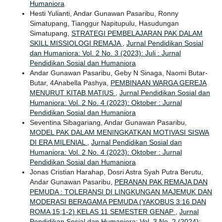
Humaniora
Hesti Yulianti, Andar Gunawan Pasaribu, Ronny
Simatupang, Tianggur Napitupulu, Hasudungan
Simatupang,
STRATEGI PEMBELAJARAN PAK DALAM
SKILL MISSIOLOGI REMAJA
,
Jurnal Pendidikan Sosial
dan Humaniora: Vol. 2 No. 3 (2023): Juli : Jurnal
Pendidikan Sosial dan Humaniora
Andar Gunawan Pasaribu, Geby N Sinaga, Naomi Butar-
Butar, 4Anabella Pashya,
PEMBINAAN WARGA GEREJA
MENURUT KITAB MATIUS
,
Jurnal Pendidikan Sosial dan
Humaniora: Vol. 2 No. 4 (2023): Oktober : Jurnal
Pendidikan Sosial dan Humaniora
Seventina Sibagariang, Andar Gunawan Pasaribu,
MODEL PAK DALAM MENINGKATKAN MOTIVASI SISWA
DI ERA MILENIAL
,
Jurnal Pendidikan Sosial dan
Humaniora: Vol. 2 No. 4 (2023): Oktober : Jurnal
Pendidikan Sosial dan Humaniora
Jonas Cristian Harahap, Dosri Astra Syah Putra Berutu,
Andar Gunawan Pasaribu,
PERANAN PAK REMAJA DAN
PEMUDA : TOLERANSI DI LINGKUNGAN MAJEMUK DAN
MODERASI BERAGAMA PEMUDA (YAKOBUS 3:16 DAN
ROMA 15;1-2) KELAS 11 SEMESTER GENAP
,
Jurnal
Pendidikan Sosial dan Humaniora: Vol. 3 No. 2 (2024):