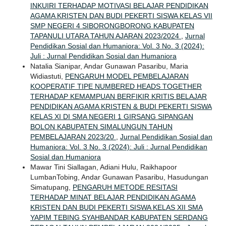
INKUIRI TERHADAP MOTIVASI BELAJAR PENDIDIKAN
AGAMA KRISTEN DAN BUDI PEKERTI SISWA KELAS VII
SMP NEGERI 4 SIBORONGBORONG KABUPATEN
TAPANULI UTARA TAHUN AJARAN 2023/2024
,
Jurnal
Pendidikan Sosial dan Humaniora: Vol. 3 No. 3 (2024):
Juli : Jurnal Pendidikan Sosial dan Humaniora
Natalia Sianipar, Andar Gunawan Pasaribu, Maria
Widiastuti,
PENGARUH MODEL PEMBELAJARAN
KOOPERATIF TIPE NUMBERED HEADS TOGETHER
TERHADAP KEMAMPUAN BERFIKIR KRITIS BELAJAR
PENDIDIKAN AGAMA KRISTEN & BUDI PEKERTI SISWA
KELAS XI DI SMA NEGERI 1 GIRSANG SIPANGAN
BOLON KABUPATEN SIMALUNGUN TAHUN
PEMBELAJARAN 2023/20
,
Jurnal Pendidikan Sosial dan
Humaniora: Vol. 3 No. 3 (2024): Juli : Jurnal Pendidikan
Sosial dan Humaniora
Mawar Tini Siallagan, Adiani Hulu, Raikhapoor
LumbanTobing, Andar Gunawan Pasaribu, Hasudungan
Simatupang,
PENGARUH METODE RESITASI
TERHADAP MINAT BELAJAR PENDIDIKAN AGAMA
KRISTEN DAN BUDI PEKERTI SISWA KELAS XII SMA
YAPIM TEBING SYAHBANDAR KABUPATEN SERDANG