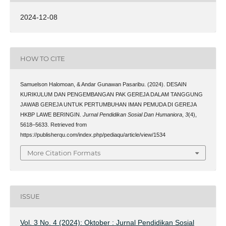
2024-12-08
HOW TO CITE
Samuelson Halomoan, & Andar Gunawan Pasaribu. (2024). DESAIN
KURIKULUM DAN PENGEMBANGAN PAK GEREJA DALAM TANGGUNG
JAWAB GEREJA UNTUK PERTUMBUHAN IMAN PEMUDA DI GEREJA
HKBP LAWE BERINGIN.
Jurnal Pendidikan Sosial Dan Humaniora
,
3
(4),
5618–5633. Retrieved from
https://publisherqu.com/index.php/pediaqu/article/view/1534
More Citation Formats
ISSUE
Vol. 3 No. 4 (2024): Oktober : Jurnal Pendidikan Sosial