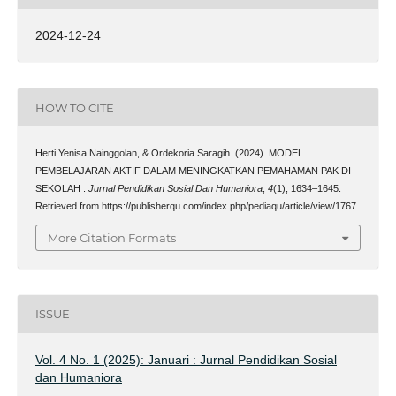
2024-12-24
HOW TO CITE
Herti Yenisa Nainggolan, & Ordekoria Saragih. (2024). MODEL
PEMBELAJARAN AKTIF DALAM MENINGKATKAN PEMAHAMAN PAK DI
SEKOLAH .
Jurnal Pendidikan Sosial Dan Humaniora
,
4
(1), 1634–1645.
Retrieved from https://publisherqu.com/index.php/pediaqu/article/view/1767
More Citation Formats
ISSUE
Vol. 4 No. 1 (2025): Januari : Jurnal Pendidikan Sosial
dan Humaniora