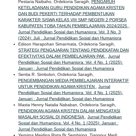
Pestaria Naibaho, Ordekoria Saragih,
PENGARUH
KETELADANAN GURU PENDIDIKAN AGAMA KRISTEN
DAN BUDI PEKERTI TERHADAP PEMBENTUKAN
KARAKTER SISWA KELAS VIII SMP NEGERI 2 PORSEA
KABUPATEN TOBA TAHUN PEMBELAJARAN 2024/2025
,
Jurnal Pendidikan Sosial dan Humaniora: Vol. 3 No. 3
(2024): Juli : Jurnal Pendidikan Sosial dan Humaniora
Edison Harapohan Simarmata, Ordekoria Saragih,
STRATEGI PENGAJARAN TENTANG PENDEKATAN DAN
EFEKTIVITAS DALAM PEMBELAJARAN PAK
,
Jurnal
Pendidikan Sosial dan Humaniora: Vol. 4 No. 1 (2025):
Januari : Jurnal Pendidikan Sosial dan Humaniora
Sentia R. Simbolon, Ordekoria Saragih,
PENGEMBANGAN MEDIA PEMBELAJARAN INTERAKTIF
UNTUK PENDIDIKAN AGAMA KRISTEN
,
Jurnal
Pendidikan Sosial dan Humaniora: Vol. 4 No. 1 (2025):
Januari : Jurnal Pendidikan Sosial dan Humaniora
Masta Henny Natalia Nababan, Ordekoria Saragih,
PENDIDIKAN AGAMA KRISTEN DALAM MENGATASI
MASALAH SOSIAL DI INDONESIA
,
Jurnal Pendidikan
Sosial dan Humaniora: Vol. 4 No. 1 (2025): Januari :
Jurnal Pendidikan Sosial dan Humaniora
Yemima Meidina Rista Br Sembiring, Tianggur Medi