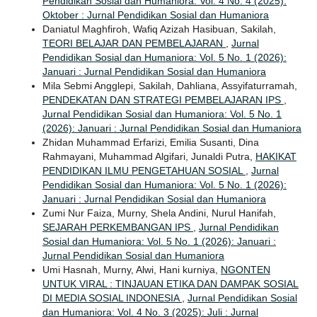
Pendidikan Sosial dan Humaniora: Vol. 4 No. 4 (2025):
Oktober : Jurnal Pendidikan Sosial dan Humaniora
Daniatul Maghfiroh, Wafiq Azizah Hasibuan, Sakilah,
TEORI BELAJAR DAN PEMBELAJARAN
,
Jurnal
Pendidikan Sosial dan Humaniora: Vol. 5 No. 1 (2026):
Januari : Jurnal Pendidikan Sosial dan Humaniora
Mila Sebmi Angglepi, Sakilah, Dahliana, Assyifaturramah,
PENDEKATAN DAN STRATEGI PEMBELAJARAN IPS
,
Jurnal Pendidikan Sosial dan Humaniora: Vol. 5 No. 1
(2026): Januari : Jurnal Pendidikan Sosial dan Humaniora
Zhidan Muhammad Erfarizi, Emilia Susanti, Dina
Rahmayani, Muhammad Algifari, Junaldi Putra,
HAKIKAT
PENDIDIKAN ILMU PENGETAHUAN SOSIAL
,
Jurnal
Pendidikan Sosial dan Humaniora: Vol. 5 No. 1 (2026):
Januari : Jurnal Pendidikan Sosial dan Humaniora
Zumi Nur Faiza, Murny, Shela Andini, Nurul Hanifah,
SEJARAH PERKEMBANGAN IPS
,
Jurnal Pendidikan
Sosial dan Humaniora: Vol. 5 No. 1 (2026): Januari :
Jurnal Pendidikan Sosial dan Humaniora
Umi Hasnah, Murny, Alwi, Hani kurniya,
NGONTEN
UNTUK VIRAL : TINJAUAN ETIKA DAN DAMPAK SOSIAL
DI MEDIA SOSIAL INDONESIA
,
Jurnal Pendidikan Sosial
dan Humaniora: Vol. 4 No. 3 (2025): Juli : Jurnal