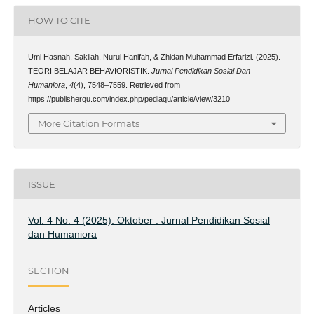
HOW TO CITE
Umi Hasnah, Sakilah, Nurul Hanifah, & Zhidan Muhammad Erfarizi. (2025).
TEORI BELAJAR BEHAVIORISTIK.
Jurnal Pendidikan Sosial Dan
Humaniora
,
4
(4), 7548–7559. Retrieved from
https://publisherqu.com/index.php/pediaqu/article/view/3210
More Citation Formats
ISSUE
Vol. 4 No. 4 (2025): Oktober : Jurnal Pendidikan Sosial
dan Humaniora
SECTION
Articles