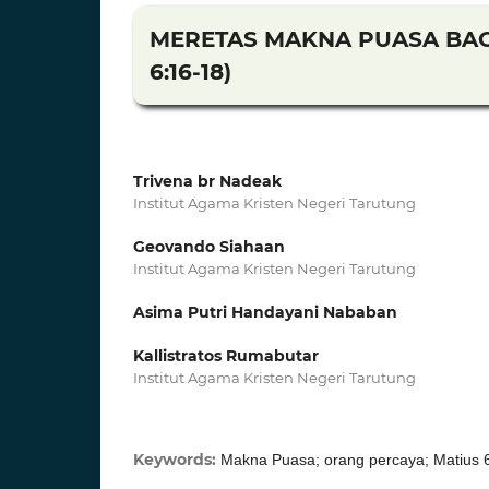
MERETAS MAKNA PUASA BAG
6:16-18)
Trivena br Nadeak
Institut Agama Kristen Negeri Tarutung
Geovando Siahaan
Institut Agama Kristen Negeri Tarutung
Asima Putri Handayani Nababan
Kallistratos Rumabutar
Institut Agama Kristen Negeri Tarutung
Keywords:
Makna Puasa; orang percaya; Matius 