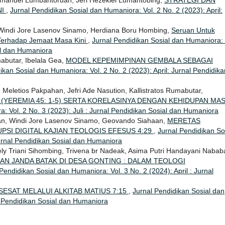
manuel Lumbantoruan, Jeri Hezekiel Lumantobing,
STRATEGI DAN
NI
,
Jurnal Pendidikan Sosial dan Humaniora: Vol. 2 No. 2 (2023): April:
indi Jore Lasenov Sinamo, Herdiana Boru Hombing,
Seruan Untuk
 Terhadap Jemaat Masa Kini
,
Jurnal Pendidikan Sosial dan Humaniora: 
ial dan Humaniora
abutar, Ibelala Gea,
MODEL KEPEMIMPINAN GEMBALA SEBAGAI
ikan Sosial dan Humaniora: Vol. 2 No. 2 (2023): April: Jurnal Pendidika
 Meletios Pakpahan, Jefri Ade Nasution, Kallistratos Rumabutar,
(YEREMIA 45: 1-5) SERTA KORELASINYA DENGAN KEHIDUPAN MA
: Vol. 2 No. 3 (2023): Juli : Jurnal Pendidikan Sosial dan Humaniora
n, Windi Jore Lasenov Sinamo, Geovando Siahaan,
MERETAS
PSI DIGITAL KAJIAN TEOLOGIS EFESUS 4:29
,
Jurnal Pendidikan So
Jurnal Pendidikan Sosial dan Humaniora
ly Triani Sihombing, Trivena br Nadeak, Asima Putri Handayani Nabab
AN JANDA BATAK DI DESA GONTING : DALAM TEOLOGI
Pendidikan Sosial dan Humaniora: Vol. 3 No. 2 (2024): April : Jurnal
ESAT MELALUI ALKITAB MATIUS 7:15
,
Jurnal Pendidikan Sosial dan
al Pendidikan Sosial dan Humaniora