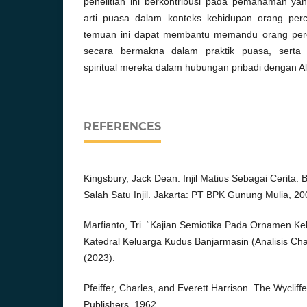
penelitian ini berkontribusi pada pemahaman ya
arti puasa dalam konteks kehidupan orang perca
temuan ini dapat membantu memandu orang perc
secara bermakna dalam praktik puasa, sert
spiritual mereka dalam hubungan pribadi dengan Al
REFERENCES
Kingsbury, Jack Dean. Injil Matius Sebagai Cerita:
Salah Satu Injil. Jakarta: PT BPK Gunung Mulia, 20
Marfianto, Tri. “Kajian Semiotika Pada Ornamen Ke
Katedral Keluarga Kudus Banjarmasin (Analisis Cha
(2023).
Pfeiffer, Charles, and Everett Harrison. The Wycli
Publishers, 1962.