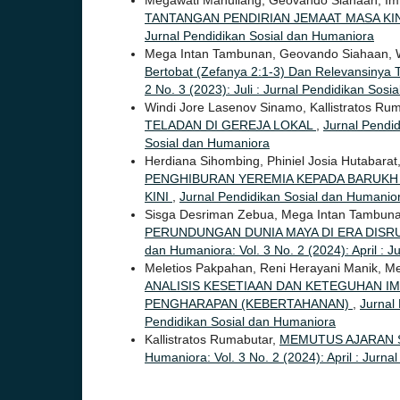
Megawati Manullang, Geovando Siahaan, Im
TANTANGAN PENDIRIAN JEMAAT MASA KI
Jurnal Pendidikan Sosial dan Humaniora
Mega Intan Tambunan, Geovando Siahaan, W
Bertobat (Zefanya 2:1-3) Dan Relevansinya
2 No. 3 (2023): Juli : Jurnal Pendidikan Sos
Windi Jore Lasenov Sinamo, Kallistratos Rum
TELADAN DI GEREJA LOKAL
,
Jurnal Pendid
Sosial dan Humaniora
Herdiana Sihombing, Phiniel Josia Hutabarat,
PENGHIBURAN YEREMIA KEPADA BARUKH 
KINI
,
Jurnal Pendidikan Sosial dan Humaniora
Sisga Desriman Zebua, Mega Intan Tambuna
PERUNDUNGAN DUNIA MAYA DI ERA DISRU
dan Humaniora: Vol. 3 No. 2 (2024): April : 
Meletios Pakpahan, Reni Herayani Manik, Me
ANALISIS KESETIAAN DAN KETEGUHAN IM
PENGHARAPAN (KEBERTAHANAN)
,
Jurnal 
Pendidikan Sosial dan Humaniora
Kallistratos Rumabutar,
MEMUTUS AJARAN S
Humaniora: Vol. 3 No. 2 (2024): April : Jurn