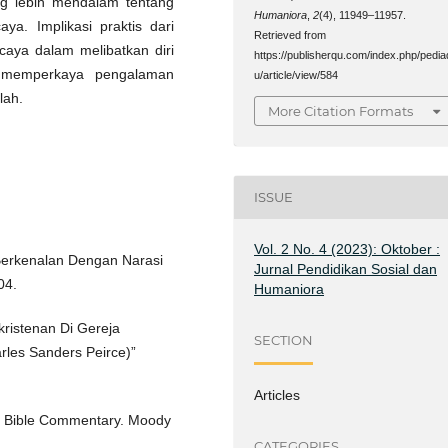
ng lebih mendalam tentang
Humaniora
,
2
(4), 11949–11957.
ya. Implikasi praktis dari
Retrieved from
aya dalam melibatkan diri
https://publisherqu.com/index.php/pedia
a memperkaya pengalaman
u/article/view/584
lah.
More Citation Formats
ISSUE
Vol. 2 No. 4 (2023): Oktober :
 Berkenalan Dengan Narasi
Jurnal Pendidikan Sosial dan
04.
Humaniora
kristenan Di Gereja
SECTION
rles Sanders Peirce)”
Articles
ffe Bible Commentary. Moody
CATEGORIES