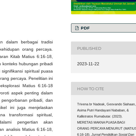
PDF
an dalam berbagai tradisi
PUBLISHED
ehidupan orang percaya.
aran Kitab Matius 6:16-18,
m konteks hubungan pribadi
2023-11-22
ignifikansi spiritual puasa
ang percaya. Penelitian ini
ksplorasi Matius 6:16-18
HOW TO CITE
yoroti aspek penting dalam
, pengorbanan pribadi, dan
Trivena br Nadeak, Geovando Siahaan,
kel ini juga menjelaskan
Asima Putri Handayani Nababan, &
 transformasi spiritual,
Kallistratos Rumabutar. (2023).
alami pengertian akan
MERETAS MAKNA PUASA BAGI
ORANG PERCAYA MENURUT (MATIU
n analisis Matius 6:16-18,
6:16-18).
Jurnal Pendidikan Sosial Dan