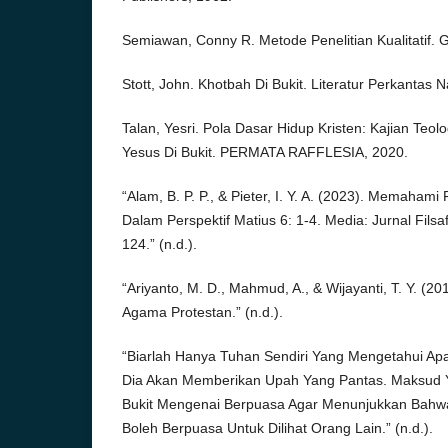
Semiawan, Conny R. Metode Penelitian Kualitatif. 
Stott, John. Khotbah Di Bukit. Literatur Perkantas N
Talan, Yesri. Pola Dasar Hidup Kristen: Kajian Teo
Yesus Di Bukit. PERMATA RAFFLESIA, 2020.
“Alam, B. P. P., & Pieter, I. Y. A. (2023). Memah
Dalam Perspektif Matius 6: 1-4. Media: Jurnal Filsaf
124.” (n.d.).
“Ariyanto, M. D., Mahmud, A., & Wijayanti, T. Y. (
Agama Protestan.” (n.d.).
“Biarlah Hanya Tuhan Sendiri Yang Mengetahui Ap
Dia Akan Memberikan Upah Yang Pantas. Maksud Y
Bukit Mengenai Berpuasa Agar Menunjukkan Bahwa
Boleh Berpuasa Untuk Dilihat Orang Lain.” (n.d.).