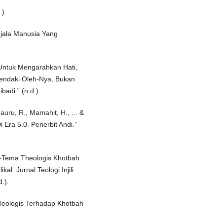
).
enjala Manusia Yang
Untuk Mengarahkan Hati,
hendaki Oleh-Nya, Bukan
adi.” (n.d.).
nauru, R., Mamahit, H., ... &
i Era 5.0. Penerbit Andi.”
a-Tema Theologis Khotbah
kal: Jurnal Teologi Injili
.).
n Teologis Terhadap Khotbah