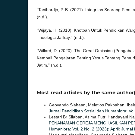
“Tanihardjo, P. B. (2021). Integritas Seorang Pem
(n.d.).
“Wijaya, H. (2018). Khotbah Untuk Pendidikan War
Theologia Jaffray.” (n.d.).
“Willard, D. (2020). The Great Omission (Pengaba
Kembali Pengajaran Penting Yesus Tentang Pemurid
Jatim.” (n.d.).
Most read articles by the same author(
Geovando Siahaan, Meletios Pakpahan, Ibel
Jurnal Pendidikan Sosial dan Humaniora: Vol.
Lestari Br Silaban, Asima Putri Handayani N
PENANAMAN GEREJA MENGHASILKAN PE
Humaniora: Vol. 2 No. 2 (2023): April: Jurna