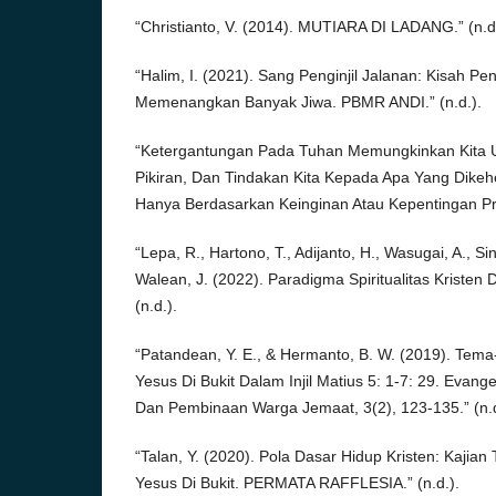
“Christianto, V. (2014). MUTIARA DI LADANG.” (n.d.
“Halim, I. (2021). Sang Penginjil Jalanan: Kisah P
Memenangkan Banyak Jiwa. PBMR ANDI.” (n.d.).
“Ketergantungan Pada Tuhan Memungkinkan Kita 
Pikiran, Dan Tindakan Kita Kepada Apa Yang Dike
Hanya Berdasarkan Keinginan Atau Kepentingan Prib
“Lepa, R., Hartono, T., Adijanto, H., Wasugai, A., Si
Walean, J. (2022). Paradigma Spiritualitas Kristen D
(n.d.).
“Patandean, Y. E., & Hermanto, B. W. (2019). Tem
Yesus Di Bukit Dalam Injil Matius 5: 1-7: 29. Evangeli
Dan Pembinaan Warga Jemaat, 3(2), 123-135.” (n.d
“Talan, Y. (2020). Pola Dasar Hidup Kristen: Kajia
Yesus Di Bukit. PERMATA RAFFLESIA.” (n.d.).