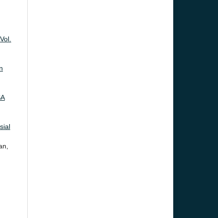
Vol.
n
SA
sial
an,