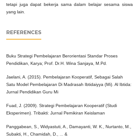
tetapi juga dapat bekerja sama dalam belajar sesama siswa
yang lain.
REFERENCES
Buku Strategi Pembelajaran Berorientasi Standar Proses
Pendidikan, Karya; Prof. Dr.H. Wina Sanjaya, M.Pd.
Jaelani, A. (2015). Pembelajaran Kooperatif, Sebagai Salah
Satu Model Pembelajaran Di Madrasah Ibtidaiyya (Mi). Al Ibtida:
Jurnal Pendidikan Guru Mi
Fuad, J. (2009). Strategi Pembelajaran Kooperatif (Studi
Eksperimen). Tribakti: Jurnal Pemikiran Keislaman
Panggabean, S., Widyastuti, A., Damayanti, W. K., Nurtanto, M.,
Subakti, H., Chamidah, D., ... &