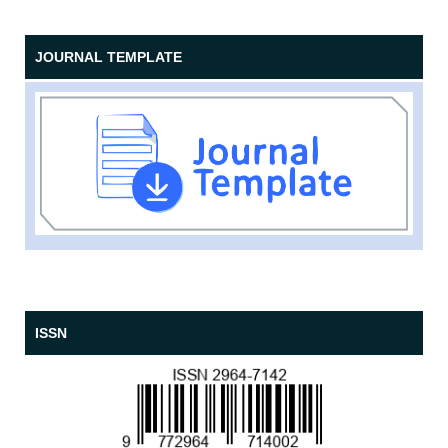
JOURNAL TEMPLATE
ISSN