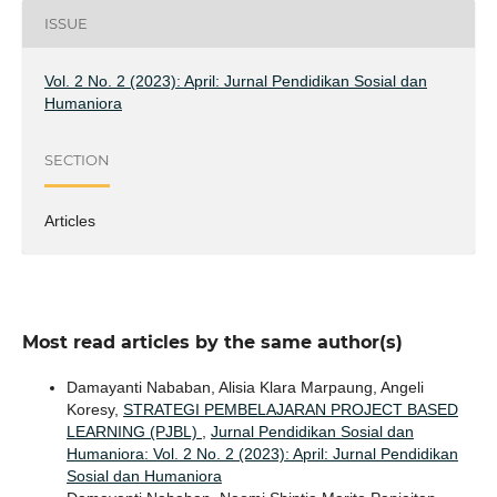
ISSUE
Vol. 2 No. 2 (2023): April: Jurnal Pendidikan Sosial dan
Humaniora
SECTION
Articles
Most read articles by the same author(s)
Damayanti Nababan, Alisia Klara Marpaung, Angeli
Koresy,
STRATEGI PEMBELAJARAN PROJECT BASED
LEARNING (PJBL)
,
Jurnal Pendidikan Sosial dan
Humaniora: Vol. 2 No. 2 (2023): April: Jurnal Pendidikan
Sosial dan Humaniora