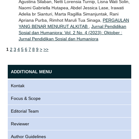
Agustina Silaban, Netti Lorensia Turnip, Lisna Wati Solin,
Naomi Gabriella Hutapea, Abdel Jessica Lase, Irawati
Adelia br Sianturi, Marta Ragillia Simanjuntak, Rani
Apriana Purba, Rimhot Maruli Tua Sinaga,
PERGAULAN
YANG BENAR MENURUT ALKITAB
,
Jurnal Pendidikan
Sosial dan Humaniora: Vol. 2 No. 4 (2023): Oktober :
Jurnal Pendidikan Sosial dan Humaniora
1
2
3
4
5
6
7
8
9
>
>>
ADDITIONAL MENU
Kontak
Focus & Scope
Editorial Team
Reviewer
Author Guidelines