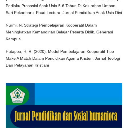
Perilaku Prososial Anak Usia 5-6 Tahun Di Kelurahan Umban
Sari Pekanbaru. Paud Lectura: Jurnal Pendidikan Anak Usia Dini
Nurmi, N. Strategi Pembelajaran Kooperatif Dalam
Meningkatkan Kemandirian Belajar Peserta Didik. Generasi
Kampus.
Hutapea, H, R. (2020). Model Pembelajaran Kooperatif Tipe
Make A Match Dalam Pendidikan Agama Kristen. Jurnal Teologi
Dan Pelayanan Kristiani