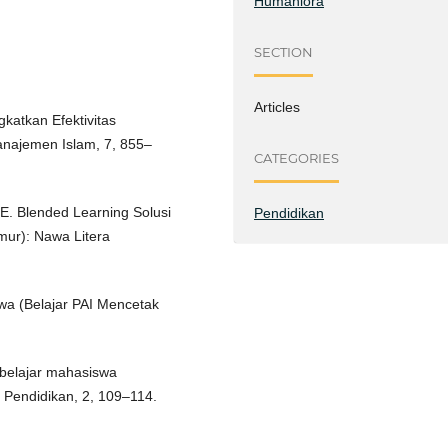
Humaniora
SECTION
Articles
katkan Efektivitas
anajemen Islam, 7, 855–
CATEGORIES
 E. Blended Learning Solusi
Pendidikan
ur): Nawa Litera
swa (Belajar PAI Mencetak
 belajar mahasiswa
i Pendidikan, 2, 109–114.