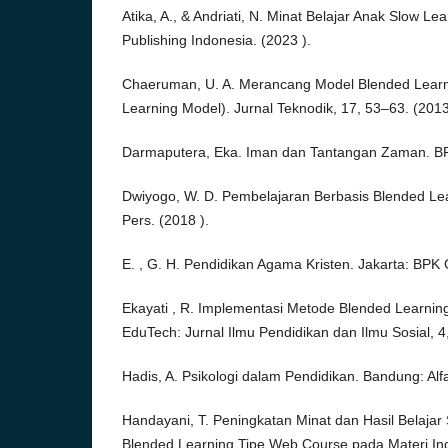
Atika, A., & Andriati, N. Minat Belajar Anak Slow L
Publishing Indonesia. (2023 ).
Chaeruman, U. A. Merancang Model Blended Learn
Learning Model). Jurnal Teknodik, 17, 53–63. (2013
Darmaputera, Eka. Iman dan Tantangan Zaman. B
Dwiyogo, W. D. Pembelajaran Berbasis Blended Lea
Pers. (2018 ).
E. , G. H. Pendidikan Agama Kristen. Jakarta: BPK
Ekayati , R. Implementasi Metode Blended Learnin
EduTech: Jurnal Ilmu Pendidikan dan Ilmu Sosial, 4
Hadis, A. Psikologi dalam Pendidikan. Bandung: Alf
Handayani, T. Peningkatan Minat dan Hasil Belajar 
Blended Learning Tipe Web Course pada Materi In