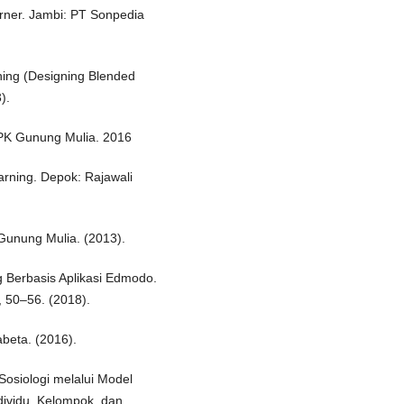
earner. Jambi: PT Sonpedia
ing (Designing Blended
).
PK Gunung Mulia. 2016
rning. Depok: Rajawali
 Gunung Mulia. (2013).
g Berbasis Aplikasi Edmodo.
, 50–56. (2018).
abeta. (2016).
Sosiologi melalui Model
dividu, Kelompok, dan