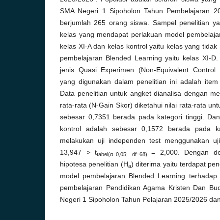
SMA Negeri 1 Sipoholon Tahun Pembelajaran 20
berjumlah 265 orang siswa. Sampel penelitian ya
kelas yang mendapat perlakuan model pembelajar
kelas XI-A dan kelas kontrol yaitu kelas yang tid
pembelajaran Blended Learning yaitu kelas XI-D. 
jenis Quasi Experimen (Non-Equivalent Control
yang digunakan dalam penelitian ini adalah ite
Data penelitian untuk angket dianalisa dengan 
rata-rata (N-Gain Skor) diketahui nilai rata-rata u
sebesar 0,7351 berada pada kategori tinggi. Dan 
kontrol adalah sebesar 0,1572 berada pada k
melakukan uji independen test menggunakan uji t
13,947 > t
= 2,000. Dengan de
tabel(
α
=0,05; df=68)
hipotesa penelitian (H
) diterima yaitu terdapat pen
a
model pembelajaran Blended Learning terhadap 
pembelajaran Pendidikan Agama Kristen Dan Bud
Negeri 1 Sipoholon Tahun Pelajaran 2025/2026 da