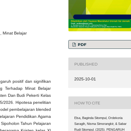
 Minat Belajar
PDF
PUBLISHED
2025-10-01
aruh positif dan signifikan
g Terhadap Minat Belajar
ten Dan Budi Pekerti Kelas
5/2026. Hipotesa penelitian
HOW TO CITE
 model pembelajaran blended
belajaran Pendidikan Agama
Elsa, Baginda Sitompul, Ordekoria
1 Sipoholon Tahun Pelajaran
Saragih, Nisma Simorangkir, & Sabar
Rudi Sitompul. (2025). PENGARUH
 beragama Kristen kelas XI