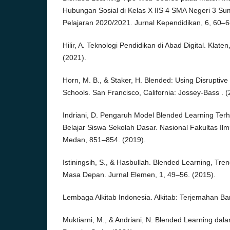
Hubungan Sosial di Kelas X IIS 4 SMA Negeri 3 S
Pelajaran 2020/2021. Jurnal Kependidikan, 6, 60–6
Hilir, A. Teknologi Pendidikan di Abad Digital. Klat
(2021).
Horn, M. B., & Staker, H. Blended: Using Disruptive
Schools. San Francisco, California: Jossey-Bass . (
Indriani, D. Pengaruh Model Blended Learning Terh
Belajar Siswa Sekolah Dasar. Nasional Fakultas Ilm
Medan, 851–854. (2019).
Istiningsih, S., & Hasbullah. Blended Learning, Tre
Masa Depan. Jurnal Elemen, 1, 49–56. (2015).
Lembaga Alkitab Indonesia. Alkitab: Terjemahan Bar
Muktiarni, M., & Andriani, N. Blended Learning da