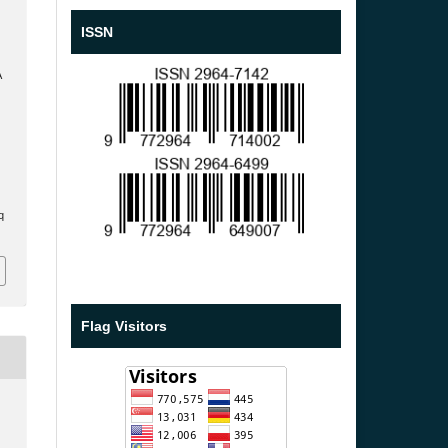
ISSN
A
q
Flag Visitors