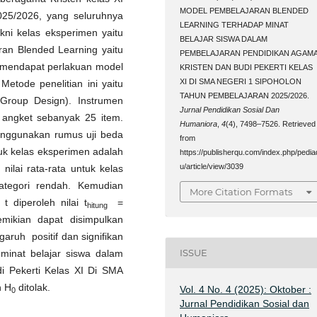
MODEL PEMBELAJARAN BLENDED
25/2026, yang seluruhnya
LEARNING TERHADAP MINAT
kni kelas eksperimen yaitu
BELAJAR SISWA DALAM
an Blended Learning yaitu
PEMBELAJARAN PENDIDIKAN AGAM
ak mendapat perlakuan model
KRISTEN DAN BUDI PEKERTI KELAS
XI DI SMA NEGERI 1 SIPOHOLON
Metode penelitian ini yaitu
TAHUN PEMBELAJARAN 2025/2026.
 Group Design). Instrumen
Jurnal Pendidikan Sosial Dan
m angket sebanyak 25 item.
Humaniora
,
4
(4), 7498–7526. Retrieved
menggunakan rumus uji beda
from
ntuk kelas eksperimen adalah
https://publisherqu.com/index.php/pedia
u/article/view/3039
nilai rata-rata untuk kelas
ategori rendah. Kemudian
More Citation Formats
 diperoleh nilai t
=
hitung
mikian dapat disimpulkan
garuh positif dan signifikan
ISSUE
minat belajar siswa dalam
i Pekerti Kelas XI Di SMA
n H
ditolak.
Vol. 4 No. 4 (2025): Oktober :
0
Jurnal Pendidikan Sosial dan