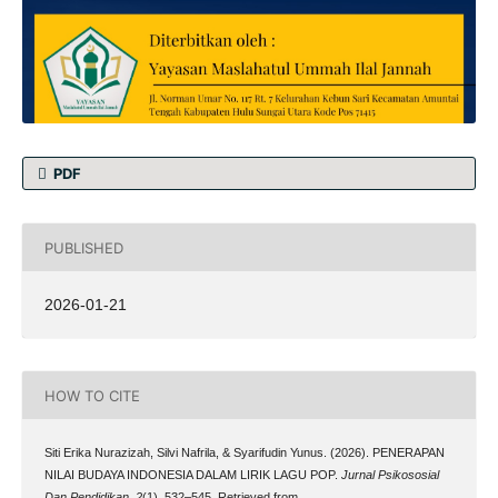
PDF
PUBLISHED
2026-01-21
HOW TO CITE
Siti Erika Nurazizah, Silvi Nafrila, & Syarifudin Yunus. (2026). PENERAPAN
NILAI BUDAYA INDONESIA DALAM LIRIK LAGU POP.
Jurnal Psikososial
Dan Pendidikan
,
2
(1), 532–545. Retrieved from