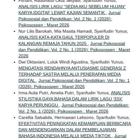
Fitriani, Raudhatul Okta Setyadi, Syarifudin Yunus,
ANALISIS LIRIK LAGU “SEDIA AKU SEBELUM HUJAN”
KARYA IDGITAF LEWAT KAJIAN SEMANTIK
,
Jurnal
Psikososial dan Pendidikan: Vol. 2 No. 1 (2026):
Psikosospen : Maret 2026
Nur Lilis Barokah, Mia Masita Hamadi, Syarifudin Yunus,
ANALISIS KATA-KATA GAUL TERPOPULER DI
KALANGAN REMAJA TAHUN 2025
,
Jurnal Psikososial
dan Pendidikan: Vol. 2 No. 1 (2026): Psikosospen : Maret
2026
Dwi Oktaviani, Luluk Windi Agustina, Syarifudin Yunus,
MENGATASI RENDAHNYA ANTUSIASME GENERASI Z
TERHADAP SASTRA MELALUI PENERAPAN MEDIA
DIGITAL
,
Jurnal Psikososial dan Pendidikan: Vol. 2 No. 1
(2026): Psikosospen : Maret 2026
Irma Aulia Putri, Amelia Putri, Syarifudin Yunus,
ANALISIS
STILISTIKA GAYA BAHASA DALAM LIRIK LAGU ‘33X’
KARYA PERUNGGU
,
Jurnal Psikososial dan Pendidikan:
Vol. 2 No. 1 (2026): Psikosospen : Maret 2026
Carellia Salsabila, Hermawan Leksono, Syarifudin Yunus,
EFEKTIVITAS PENINGKATAN KEMAMPUAN BERBICARA
DAN MENDENGARKAN DALAM PEMBELAJARAN
BAHASA INDONESIA MELALUI MEDIA TIKTOK
,
Jurnal