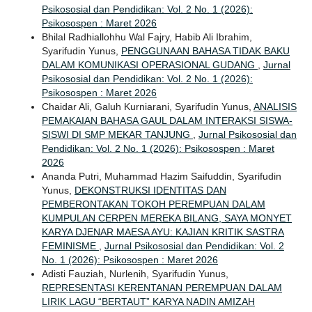
Psikososial dan Pendidikan: Vol. 2 No. 1 (2026):
Psikosospen : Maret 2026
Bhilal Radhiallohhu Wal Fajry, Habib Ali Ibrahim,
Syarifudin Yunus,
PENGGUNAAN BAHASA TIDAK BAKU
DALAM KOMUNIKASI OPERASIONAL GUDANG
,
Jurnal
Psikososial dan Pendidikan: Vol. 2 No. 1 (2026):
Psikosospen : Maret 2026
Chaidar Ali, Galuh Kurniarani, Syarifudin Yunus,
ANALISIS
PEMAKAIAN BAHASA GAUL DALAM INTERAKSI SISWA-
SISWI DI SMP MEKAR TANJUNG
,
Jurnal Psikososial dan
Pendidikan: Vol. 2 No. 1 (2026): Psikosospen : Maret
2026
Ananda Putri, Muhammad Hazim Saifuddin, Syarifudin
Yunus,
DEKONSTRUKSI IDENTITAS DAN
PEMBERONTAKAN TOKOH PEREMPUAN DALAM
KUMPULAN CERPEN MEREKA BILANG, SAYA MONYET
KARYA DJENAR MAESA AYU: KAJIAN KRITIK SASTRA
FEMINISME
,
Jurnal Psikososial dan Pendidikan: Vol. 2
No. 1 (2026): Psikosospen : Maret 2026
Adisti Fauziah, Nurlenih, Syarifudin Yunus,
REPRESENTASI KERENTANAN PEREMPUAN DALAM
LIRIK LAGU “BERTAUT” KARYA NADIN AMIZAH