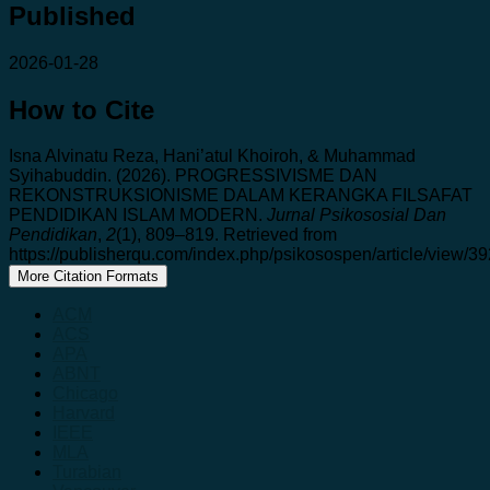
Published
2026-01-28
How to Cite
Isna Alvinatu Reza, Hani’atul Khoiroh, & Muhammad
Syihabuddin. (2026). PROGRESSIVISME DAN
REKONSTRUKSIONISME DALAM KERANGKA FILSAFAT
PENDIDIKAN ISLAM MODERN.
Jurnal Psikososial Dan
Pendidikan
,
2
(1), 809–819. Retrieved from
https://publisherqu.com/index.php/psikosospen/article/view/3
More Citation Formats
ACM
ACS
APA
ABNT
Chicago
Harvard
IEEE
MLA
Turabian