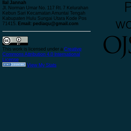
Ilal Jannah
Jl. Norman Umar No. 117 Rt. 7 Kelurahan
Kebun Sari Kecamatan Amuntai Tengah
Kabupaten Hulu Sungai Utara Kode Pos
71415.
Email: pediaqu@gmail.com
This work is licensed under a
Creative
Commons Attribution 4.0 International
License
.
View My Stats