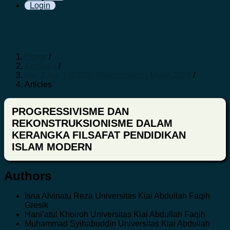
Login
Home
/
Archives
/
Vol. 2 No. 1 (2026): Psikosospen : Maret 2026
/
Articles
PROGRESSIVISME DAN
REKONSTRUKSIONISME DALAM
KERANGKA FILSAFAT PENDIDIKAN
ISLAM MODERN
Authors
Isna Alvinatu Reza
Universitas Kiai Abdullah Faqih
Gresik
Hani’atul Khoiroh
Universitas Kiai Abdullah Faqih
Muhammad Syihabuddin
Universitas Kiai Abdullah