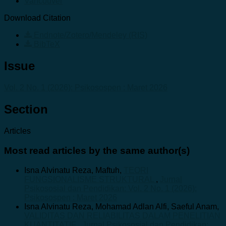
Vancouver
Download Citation
Endnote/Zotero/Mendeley (RIS)
BibTeX
Issue
Vol. 2 No. 1 (2026): Psikosospen : Maret 2026
Section
Articles
Most read articles by the same author(s)
Isna Alvinatu Reza, Maftuh,
TEORI
FUNGSIONALISME STRUKTURAL
,
Jurnal
Psikososial dan Pendidikan: Vol. 2 No. 1 (2026):
Psikosospen : Maret 2026
Isna Alvinatu Reza, Mohamad Adlan Alfi, Saeful Anam,
VALIDITAS DAN RELIABILITAS DALAM PENELITIAN
KUANTITATIF
,
Jurnal Psikososial dan Pendidikan: