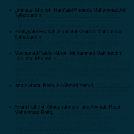
Vol. 2 No. 1 (2026): Psikosospen : Maret 2026
Ummatul Khoiroh, Hani’atul Khoiroh, Muhammad Arif
Syihabuddin,
ALIRAN KLASIK DALAM FILSAFAT
PENDIDIKAN
,
Jurnal Psikososial dan Pendidikan:
Vol. 2 No. 1 (2026): Psikosospen : Maret 2026
Shofiyyatul Fuadah, Hani’atul Khoiroh, Muhammad
Syihabuddin,
ALIRAN KLASIK DALAM FILSAFAT
PENDIDIKAN
,
Jurnal Psikososial dan Pendidikan:
Vol. 2 No. 1 (2026): Psikosospen : Maret 2026
Mochamad Faidlul Abrori, Muhammad Makinuddin,
Hani’atul Khoiroh,
INTERNALISASI NILAI-NILAI
ISLAM MODERAT MELALUI PEMBELAJARAN KITAB
ADĀBUL ‘ĀLIM WAL MUTA‘ALLIM
,
Jurnal Psikososial
dan Pendidikan: Vol. 2 No. 1 (2026): Psikosospen :
Maret 2026
Isna Alvinatu Reza, Ali Ahmad Yenuri,
IMPLEMENTASI
NILAI-NILAI MODERASI ISLAM DI SEKOLAH DASAR
,
Jurnal Psikososial dan Pendidikan: Vol. 2 No. 1
(2026): Psikosospen : Maret 2026
Anam Fathoni ‘Athiqurrahman, Isna Alvinatu Reza,
Mohammad Rofiq,
TEORI DRAMATURGI
(MANAJEMEN KESAN DALAM PERAN GURU DAN
SANTRI) DAN TEORI GLOBALISASI
,
Jurnal
Psikososial dan Pendidikan: Vol. 2 No. 1 (2026):
Psikosospen : Maret 2026