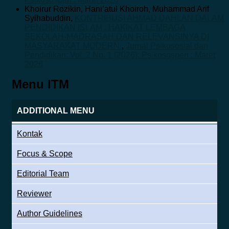
Khoirur Rozikin, Hani’atul Khoiroh, Muhammad Arif
Syihabuddin,
KONTRIBUSI AHMAD DAHLAN DALAM
PENDIDIKAN ISLAM : HAKIKAT LEMBAGA
SEKOLAH-MADRASAH DAN RELEVANSINYA DI
MASYARAKAT MODERN
,
Jurnal Psikososial dan
Pendidikan: Vol. 2 No. 1 (2026): Psikosospen : Maret
2026
Menu ITM
ADDITIONAL MENU
Kontak
Focus & Scope
Editorial Team
Reviewer
Author Guidelines