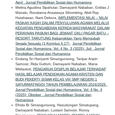
April : Jurnal Pendidikan Sosial dan Humaniora
Melina Agustina Sipahutar, Damayanti Nababan, Goklas J
Manalu, Ronatama Anastasya Sihombing, Abdi Ray
Hutahaean, Narti Debora,
IMPLEMENTASI NILAI – NILAI
PASKAH KASIH DALAM PENYULUHAN AGAMA MELALUI
KEGIATAN PENGABDIAN KEPADA MASYARAKAT DALAM
PERAYAAN PASKAH BAGI JEMAAT GKLI PAGAR BATU –
RESORT TARUTUNG Kebangkitan Yang Mengubah
Segala Sesuatu (1 Korintus 5:17)
,
Jurnal Pendidikan
Sosial dan Humaniora: Vol. 4 No. 3 (2025): Juli : Jurnal
Pendidikan Sosial dan Humaniora
Endang Sri Hariyanti Simangunsong, Taripar Aripin
Samosir, Rida Gultom, Damayanti Nababan, Maria
Widiastuti,
PENGARUH DISIPLIN BELAJAR TERHADAP
HASIL BELAJAR PENDIDIKAN AGAMA KRISTEN DAN
BUDI PEKERTI SISWA KELAS VIII SMP NEGERI 1
SAYURMATINGGI TAHUN PEMBELAJARAN 2024/2025
,
Jurnal Pendidikan Sosial dan Humaniora: Vol. 4 No. 4
(2025): Oktober : Jurnal Pendidikan Sosial dan
Humaniora
Efrida Br Simangunsong, Hasudungan Simatupang,
Damayanti Nababan, Lustani Samosir, Ronny