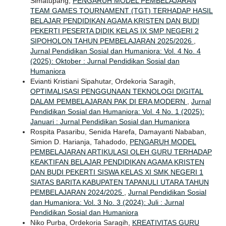
Simatupang,
PENGARUH MODEL PEMBELAJARAN
TEAM GAMES TOURNAMENT (TGT) TERHADAP HASIL
BELAJAR PENDIDIKAN AGAMA KRISTEN DAN BUDI
PEKERTI PESERTA DIDIK KELAS IX SMP NEGERI 2
SIPOHOLON TAHUN PEMBELAJARAN 2025/2026
,
Jurnal Pendidikan Sosial dan Humaniora: Vol. 4 No. 4
(2025): Oktober : Jurnal Pendidikan Sosial dan
Humaniora
Evianti Kristiani Sipahutar, Ordekoria Saragih,
OPTIMALISASI PENGGUNAAN TEKNOLOGI DIGITAL
DALAM PEMBELAJARAN PAK DI ERA MODERN
,
Jurnal
Pendidikan Sosial dan Humaniora: Vol. 4 No. 1 (2025):
Januari : Jurnal Pendidikan Sosial dan Humaniora
Rospita Pasaribu, Senida Harefa, Damayanti Nababan,
Simion D. Harianja, Tahadodo,
PENGARUH MODEL
PEMBELAJARAN ARTIKULASI OLEH GURU TERHADAP
KEAKTIFAN BELAJAR PENDIDIKAN AGAMA KRISTEN
DAN BUDI PEKERTI SISWA KELAS XI SMK NEGERI 1
SIATAS BARITA KABUPATEN TAPANULI UTARA TAHUN
PEMBELAJARAN 2024/2025
,
Jurnal Pendidikan Sosial
dan Humaniora: Vol. 3 No. 3 (2024): Juli : Jurnal
Pendidikan Sosial dan Humaniora
Niko Purba, Ordekoria Saragih,
KREATIVITAS GURU