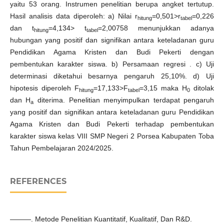
yaitu 53 orang. Instrumen penelitian berupa angket tertutup.
Hasil analisis data diperoleh: a) Nilai r
=0,501>r
=0,226
hitung
tabel
dan t
=4,134> t
=2,00758 menunjukkan adanya
hitung
tabel
hubungan yang positif dan signifikan antara keteladanan guru
Pendidikan Agama Kristen dan Budi Pekerti dengan
pembentukan karakter siswa. b) Persamaan regresi . c) Uji
determinasi diketahui besarnya pengaruh 25,10%. d) Uji
hipotesis diperoleh F
=17,133>F
=3,15 maka H
ditolak
hitung
tabel
0
dan H
diterima. Penelitian menyimpulkan terdapat pengaruh
a
yang positif dan signifikan antara keteladanan guru Pendidikan
Agama Kristen dan Budi Pekerti terhadap pembentukan
karakter siswa kelas VIII SMP Negeri 2 Porsea Kabupaten Toba
Tahun Pembelajaran 2024/2025.
REFERENCES
———. Metode Penelitian Kuantitatif, Kualitatif, Dan R&D.