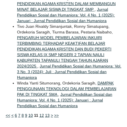
PENDIDIKAN AGAMA KRISTEN DALAM MEMBANGUN
MINAT BELAJAR SISWA DI TINGKAT SMP
,
Jurnal
Pendidikan Sosial dan Humaniora: Vol. 4 No. 1 (2025):
Januari : Jurnal Pendidikan Sosial dan Humaniora
Tivo Juan Rivaldy Simanjuntak, Ronny Simatupang,
Ordekoria Saragih, Tiurma Barasa, Pestaria Naibaho,
PENGARUH MODEL PEMBELAJARAN INKUIRI
TERBIMBING TERHADAP KEAKTIFAN BELAJAR
PENDIDIKAN AGAMA KRISTEN DAN BUDI PEKERTI
SISWA KELAS IX SMP NEGERI 2 TAPIAN NAULI
KABUPATEN TAPANULI TENGAH TAHUN AJARAN
2024/2025
,
Jurnal Pendidikan Sosial dan Humaniora: Vol.
3 No. 3 (2024): Juli : Jurnal Pendidikan Sosial dan
Humaniora
Winda Yanti Situmorang, Ordekoria Saragih,
DAMPAK
PENGGUNAAN TEKNOLOGI DALAM PEMBELAJARAN
PAK DI TINGKAT SMA
,
Jurnal Pendidikan Sosial dan
Humaniora: Vol. 4 No. 1 (2025): Januari : Jurnal
Pendidikan Sosial dan Humaniora
<<
<
6
7
8
9
10
11
12
13
>
>>