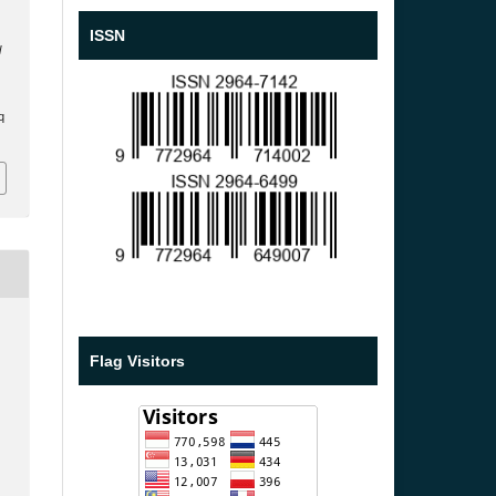
ISSN
l
q
Flag Visitors