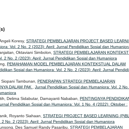
s)
Angeli Koresy,
STRATEGI PEMBELAJARAN PROJECT BASED LEARN
ora: Vol. 2 No. 2 (2023): April: Jurnal Pendidikan Sosial dan Humanior
njaitan, Oktaviani Simbolon,
STRATEGI PEMBELAJARAN KONTEKST
. 2 No. 2 (2023): April: Jurnal Pendidikan Sosial dan Humaniora
ung,
PEMAHAMAN MODEL PEMBELAJARAN KONTEKSTUAL DALAM
idikan Sosial dan Humaniora: Vol. 2 No. 2 (2023): April: Jurnal Pendid
i Siopani Tambunan,
PENERAPAN STRATEGI PEMBELAJARAN
NNYA DALAM PAK
,
Jurnal Pendidikan Sosial dan Humaniora: Vol. 2 No.
Humaniora
Putih, Delima Sidabutar, Damayanti Nababan,
PENTINGNYA PENDIDIKA
urnal Pendidikan Sosial dan Humaniora: Vol. 1 No. 4 (2022): Oktober :
nik, Royanto Siahaan,
STRATEGI PROJECT BASED LEARNING (PjB
 2 No. 2 (2023): April: Jurnal Pendidikan Sosial dan Humaniora
unsong, Des Samuel Randy Pasaribu,
STRATEGI PEMBELAJARAN