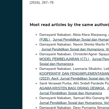
(2016), 267–78
Most read articles by the same author(
Damayanti Nababan, Alisia Klara Marpaung, 
(PJBL)
,
Jurnal Pendidikan Sosial dan Humani
Damayanti Nababan, Naomi Shintia Marito Pa
,
Jurnal Pendidikan Sosial dan Humaniora: Vol
Damayanti Nababan, Christofel Agner Sipay
MODEL PEMBELAJARAN (CTL)
,
Jurnal Pend
Sosial dan Humaniora
Damayanti Nababan, Lasmaria Sihaloho, Lel
KOOPERATIF DAN PENGIMPLEMENTASIA
(2023): April: Jurnal Pendidikan Sosial dan 
Santi Verawati Purba, Afni Sridefi Pardede 
AGAMA KRISTEN BAGI ORANG DEWASA
,
J
Jurnal Pendidikan Sosial dan Humaniora
Damayanti Nababan, Samuel Moi Ganang Ma
Jurnal Pendidikan Sosial dan Humaniora: Vol.
Damayanti Nababan, Desy Purnama Simang