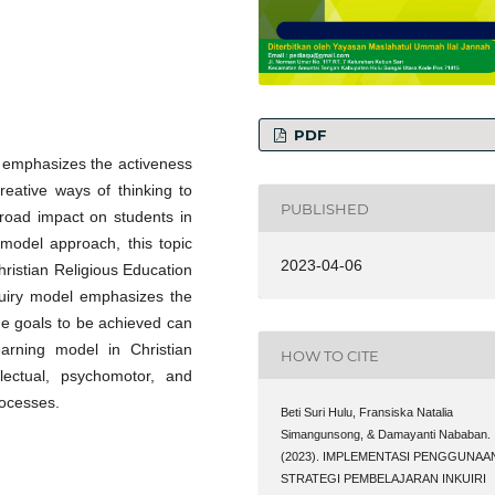
PDF
t emphasizes the activeness
creative ways of thinking to
PUBLISHED
 broad impact on students in
 model approach, this topic
2023-04-06
hristian Religious Education
quiry model emphasizes the
the goals to be achieved can
arning model in Christian
HOW TO CITE
llectual, psychomotor, and
rocesses.
Beti Suri Hulu, Fransiska Natalia
Simangunsong, & Damayanti Nababan.
(2023). IMPLEMENTASI PENGGUNAA
STRATEGI PEMBELAJARAN INKUIRI