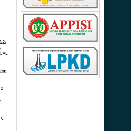
ING
a
UAL
ikan
 2
N
L)
,