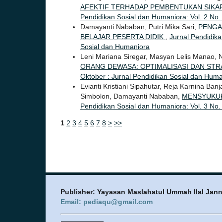
AFEKTIF TERHADAP PEMBENTUKAN SIKAP
Pendidikan Sosial dan Humaniora: Vol. 2 No. 
Damayanti Nababan, Putri Mika Sari,
PENGA
BELAJAR PESERTA DIDIK
,
Jurnal Pendidika
Sosial dan Humaniora
Leni Mariana Siregar, Masyan Lelis Manao,
ORANG DEWASA: OPTIMALISASI DAN STR
Oktober : Jurnal Pendidikan Sosial dan Hum
Evianti Kristiani Sipahutar, Reja Karnina Ban
Simbolon, Damayanti Nababan,
MENSYUKUR
Pendidikan Sosial dan Humaniora: Vol. 3 No. 
1
2
3
4
5
6
7
8
>
>>
Publisher: Yayasan Maslahatul Ummah Ilal Jan
Email: pediaqu@gmail.com