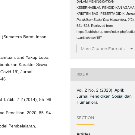
DALAM MENINGKATKAN
KEBERHASILAN PENDIDIKAN AGAMA
KRISTEN BAGI PESERTA DIDIK.
Jurna
Pendidikan Sosial Dan Humaniora
,
2
(2),
521–528. Retrieved from
https://publisherqu.com/index.php/pedia
o (Sumatera Barat: Insan
u/article/view/157
More Citation Formats
namtuan, and Yakup Lopo,
bentukan Karakter Siswa
Covid 19’, Jurnal
ISSUE
–46
Vol. 2 No. 2 (2023): April:
Jurnal Pendidikan Sosial dan
Al-Ta’dib, 7.2 (2014), 85–98
Humaniora
ma Penelitian, 2020, 85–94
SECTION
Model Pembelajaran,
Articles