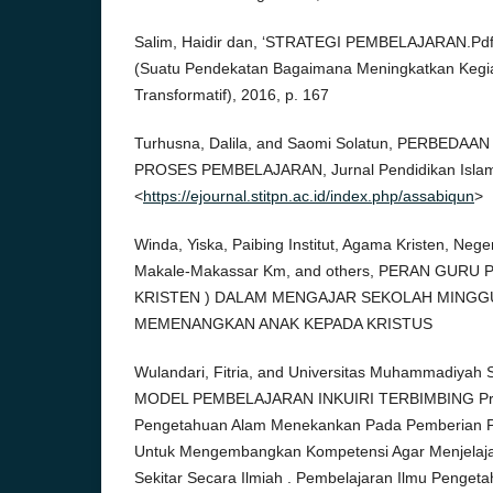
Salim, Haidir dan, ‘STRATEGI PEMBELAJARAN.Pdf’
(Suatu Pendekatan Bagaimana Meningkatkan Kegia
Transformatif), 2016, p. 167
Turhusna, Dalila, and Saomi Solatun, PERBEDAA
PROSES PEMBELAJARAN, Jurnal Pendidikan Islam A
<
https://ejournal.stitpn.ac.id/index.php/assabiqun
>
Winda, Yiska, Paibing Institut, Agama Kristen, Neger
Makale-Makassar Km, and others, PERAN GURU
KRISTEN ) DALAM MENGAJAR SEKOLAH MINGG
MEMENANGKAN ANAK KEPADA KRISTUS
Wulandari, Fitria, and Universitas Muhammadiyah
MODEL PEMBELAJARAN INKUIRI TERBIMBING Pros
Pengetahuan Alam Menekankan Pada Pemberian 
Untuk Mengembangkan Kompetensi Agar Menjelaj
Sekitar Secara Ilmiah . Pembelajaran Ilmu Pengeta