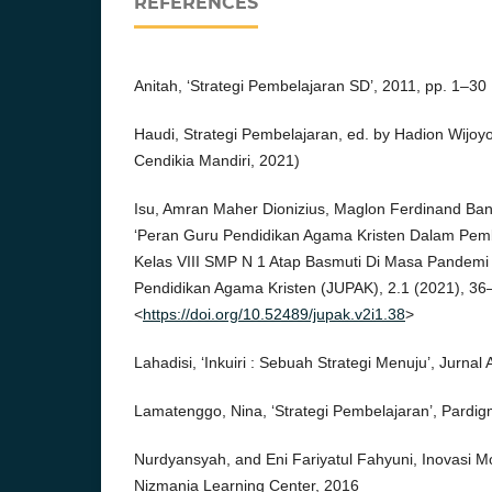
REFERENCES
Anitah, ‘Strategi Pembelajaran SD’, 2011, pp. 1–30
Haudi, Strategi Pembelajaran, ed. by Hadion Wijoy
Cendikia Mandiri, 2021)
Isu, Amran Maher Dionizius, Maglon Ferdinand Ba
‘Peran Guru Pendidikan Agama Kristen Dalam Pem
Kelas VIII SMP N 1 Atap Basmuti Di Masa Pandemi 
Pendidikan Agama Kristen (JUPAK), 2.1 (2021), 36
<
https://doi.org/10.52489/jupak.v2i1.38
>
Lahadisi, ‘Inkuiri : Sebuah Strategi Menuju’, Jurnal 
Lamatenggo, Nina, ‘Strategi Pembelajaran’, Pardig
Nurdyansyah, and Eni Fariyatul Fahyuni, Inovasi 
Nizmania Learning Center, 2016