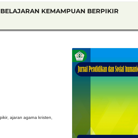
MBELAJARAN KEMAMPUAN BERPIKIR
kir, ajaran agama kristen,