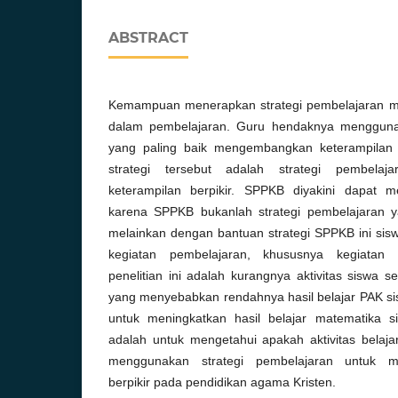
ABSTRACT
Kemampuan menerapkan strategi pembelajaran m
dalam pembelajaran. Guru hendaknya menggunak
yang paling baik mengembangkan keterampilan b
strategi tersebut adalah strategi pembelaj
keterampilan berpikir. SPPKB diyakini dapat me
karena SPPKB bukanlah strategi pembelajaran 
melainkan dengan bantuan strategi SPPKB ini siswa
kegiatan pembelajaran, khususnya kegiatan p
penelitian ini adalah kurangnya aktivitas siswa 
yang menyebabkan rendahnya hasil belajar PAK s
untuk meningkatkan hasil belajar matematika si
adalah untuk mengetahui apakah aktivitas belaj
menggunakan strategi pembelajaran untuk me
berpikir pada pendidikan agama Kristen.