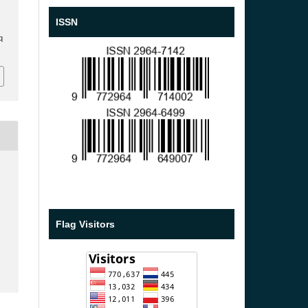
ISSN
q
Flag Visitors