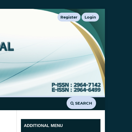
Register
Login
SEARCH
ADDITIONAL MENU