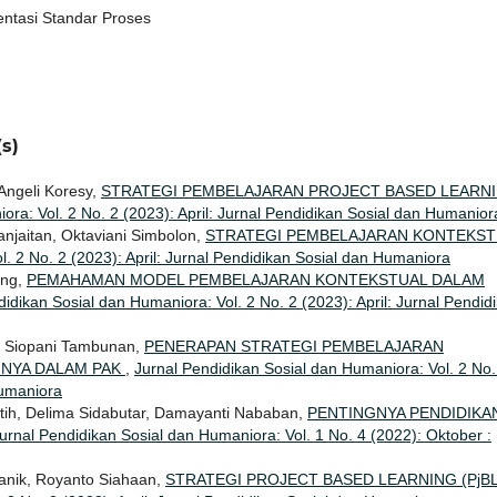
entasi Standar Proses
s)
Angeli Koresy,
STRATEGI PEMBELAJARAN PROJECT BASED LEARN
ora: Vol. 2 No. 2 (2023): April: Jurnal Pendidikan Sosial dan Humanior
njaitan, Oktaviani Simbolon,
STRATEGI PEMBELAJARAN KONTEKST
. 2 No. 2 (2023): April: Jurnal Pendidikan Sosial dan Humaniora
ung,
PEMAHAMAN MODEL PEMBELAJARAN KONTEKSTUAL DALAM
idikan Sosial dan Humaniora: Vol. 2 No. 2 (2023): April: Jurnal Pendid
i Siopani Tambunan,
PENERAPAN STRATEGI PEMBELAJARAN
NNYA DALAM PAK
,
Jurnal Pendidikan Sosial dan Humaniora: Vol. 2 No.
Humaniora
Putih, Delima Sidabutar, Damayanti Nababan,
PENTINGNYA PENDIDIKA
urnal Pendidikan Sosial dan Humaniora: Vol. 1 No. 4 (2022): Oktober :
nik, Royanto Siahaan,
STRATEGI PROJECT BASED LEARNING (PjB