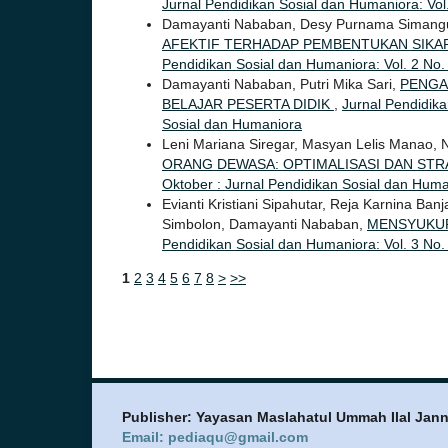
Jurnal Pendidikan Sosial dan Humaniora: Vol.
Damayanti Nababan, Desy Purnama Simang
AFEKTIF TERHADAP PEMBENTUKAN SIKAP
Pendidikan Sosial dan Humaniora: Vol. 2 No. 
Damayanti Nababan, Putri Mika Sari,
PENGA
BELAJAR PESERTA DIDIK
,
Jurnal Pendidika
Sosial dan Humaniora
Leni Mariana Siregar, Masyan Lelis Manao,
ORANG DEWASA: OPTIMALISASI DAN STR
Oktober : Jurnal Pendidikan Sosial dan Hum
Evianti Kristiani Sipahutar, Reja Karnina Ban
Simbolon, Damayanti Nababan,
MENSYUKUR
Pendidikan Sosial dan Humaniora: Vol. 3 No. 
1
2
3
4
5
6
7
8
>
>>
Publisher: Yayasan Maslahatul Ummah Ilal Jan
Email: pediaqu@gmail.com