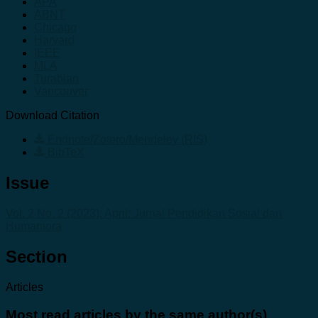
APA
ABNT
Chicago
Harvard
IEEE
MLA
Turabian
Vancouver
Download Citation
Endnote/Zotero/Mendeley (RIS)
BibTeX
Issue
Vol. 2 No. 2 (2023): April: Jurnal Pendidikan Sosial dan
Humaniora
Section
Articles
Most read articles by the same author(s)