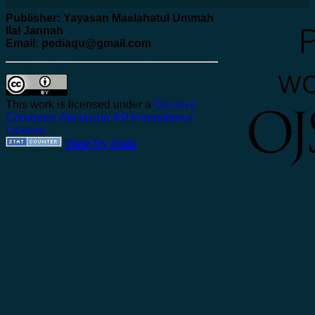
Publisher: Yayasan Maslahatul Ummah
Ilal Jannah
Email: pediaqu@gmail.com
This work is licensed under a
Creative
Commons Attribution 4.0 International
License
.
View My Stats