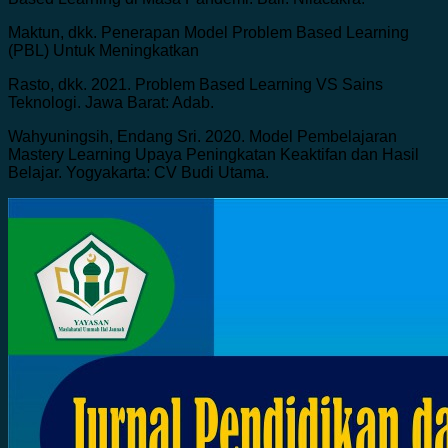
Maktun, dkk. Penerapan Model Problem Based Learning
(PBL) Untuk Meningkatkan
Rasto, dkk. 2021. Problem Based Learning VS Sains
Teknologi. Jawa Barat: Adab.
Wahyuningsih, Endang Sri. 2020. Model Pembelajaran
Mastery Learning Upaya Peningkatan Keaktifan dan Hasil
Belajar. Yogyakarta: CV Budi Utama.