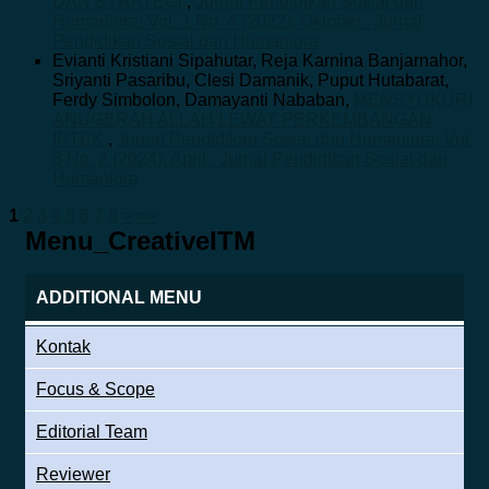
DAN STRATEGI
,
Jurnal Pendidikan Sosial dan
Humaniora: Vol. 1 No. 4 (2022): Oktober : Jurnal
Pendidikan Sosial dan Humaniora
Evianti Kristiani Sipahutar, Reja Karnina Banjarnahor,
Sriyanti Pasaribu, Clesi Damanik, Puput Hutabarat,
Ferdy Simbolon, Damayanti Nababan,
MENSYUKURI
ANUGERAH ALLAH LEWAT PERKEMBANGAN
IPTEK
,
Jurnal Pendidikan Sosial dan Humaniora: Vol.
3 No. 2 (2024): April : Jurnal Pendidikan Sosial dan
Humaniora
1
2
3
4
5
6
7
8
>
>>
Menu_CreativeITM
ADDITIONAL MENU
Kontak
Focus & Scope
Editorial Team
Reviewer