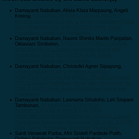
Damayanti Nababan, Alisia Klara Marpaung, Angeli
Koresy,
STRATEGI PEMBELAJARAN PROJECT
BASED LEARNING (PJBL)
,
Jurnal Pendidikan Sosial
dan Humaniora: Vol. 2 No. 2 (2023): April: Jurnal
Pendidikan Sosial dan Humaniora
Damayanti Nababan, Naomi Shintia Marito Panjaitan,
Oktaviani Simbolon,
STRATEGI PEMBELAJARAN
KONTEKSTUAL
,
Jurnal Pendidikan Sosial dan
Humaniora: Vol. 2 No. 2 (2023): April: Jurnal
Pendidikan Sosial dan Humaniora
Damayanti Nababan, Christofel Agner Sipayung,
PEMAHAMAN MODEL PEMBELAJARAN
KONTEKSTUAL DALAM MODEL PEMBELAJARAN
(CTL)
,
Jurnal Pendidikan Sosial dan Humaniora: Vol.
2 No. 2 (2023): April: Jurnal Pendidikan Sosial dan
Humaniora
Damayanti Nababan, Lasmaria Sihaloho, Leli Siopani
Tambunan,
PENERAPAN STRATEGI
PEMBELAJARAN KOOPERATIF DAN
PENGIMPLEMENTASIANNYA DALAM PAK
,
Jurnal
Pendidikan Sosial dan Humaniora: Vol. 2 No. 2 (2023):
April: Jurnal Pendidikan Sosial dan Humaniora
Santi Verawati Purba, Afni Sridefi Pardede Putih,
Delima Sidabutar, Damayanti Nababan,
PENTINGNYA