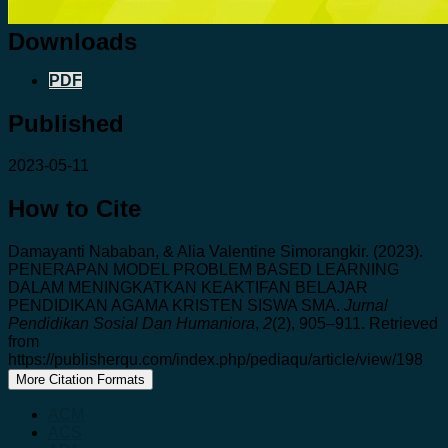
Downloads
PDF
Published
2023-05-11
How to Cite
Damayanti Nababan, & Alia Valentine Simorangkir. (2023).
PENERAPAN MODEL PROBLEM BASED LEARNING
DALAM MENINGKATKAN KEAKTIFAN BELAJAR
PENDIDIKAN AGAMA KRISTEN SISWA SMA.
Jurnal
Pendidikan Sosial Dan Humaniora
,
2
(2), 905–911. Retrieved
from
https://publisherqu.com/index.php/pediaqu/article/view/198
More Citation Formats
ACM
ACS