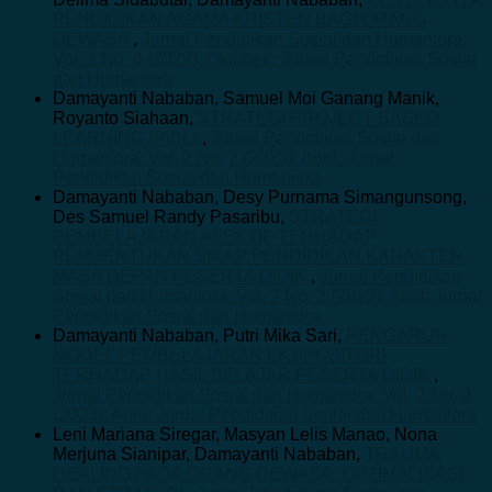
PENDIDIKAN AGAMA KRISTEN BAGI ORANG
DEWASA
,
Jurnal Pendidikan Sosial dan Humaniora:
Vol. 1 No. 4 (2022): Oktober : Jurnal Pendidikan Sosial
dan Humaniora
Damayanti Nababan, Samuel Moi Ganang Manik,
Royanto Siahaan,
STRATEGI PROJECT BASED
LEARNING (PjBL)
,
Jurnal Pendidikan Sosial dan
Humaniora: Vol. 2 No. 2 (2023): April: Jurnal
Pendidikan Sosial dan Humaniora
Damayanti Nababan, Desy Purnama Simangunsong,
Des Samuel Randy Pasaribu,
STRATEGI
PEMBELAJARAN AFEKTIF TERHADAP
PEMBENTUKAN SIKAP PENDIDIKAN KARAKTER
MASA DEPAN PESERTA DIDIK
,
Jurnal Pendidikan
Sosial dan Humaniora: Vol. 2 No. 2 (2023): April: Jurnal
Pendidikan Sosial dan Humaniora
Damayanti Nababan, Putri Mika Sari,
PENGARUH
MODEL PEMBELAJARAN EKSPOSITORI
TERHADAP HASIL BELAJAR PESERTA DIDIK
,
Jurnal Pendidikan Sosial dan Humaniora: Vol. 2 No. 2
(2023): April: Jurnal Pendidikan Sosial dan Humaniora
Leni Mariana Siregar, Masyan Lelis Manao, Nona
Merjuna Sianipar, Damayanti Nababan,
TRAUMA
HEALING PADA ORANG DEWASA: OPTIMALISASI