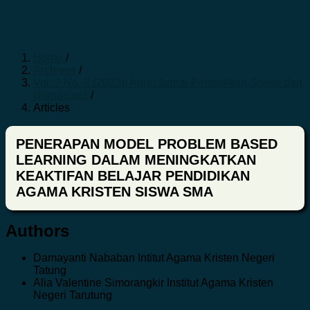
Home
/
Archives
/
Vol. 2 No. 2 (2023): April: Jurnal Pendidikan Sosial dan
Humaniora
/
Articles
PENERAPAN MODEL PROBLEM BASED
LEARNING DALAM MENINGKATKAN
KEAKTIFAN BELAJAR PENDIDIKAN
AGAMA KRISTEN SISWA SMA
Authors
Damayanti Nababan
Intitut Agama Kristen Negeri
Tatung
Alia Valentine Simorangkir
Institut Agama Kristen
Negeri Tarutung