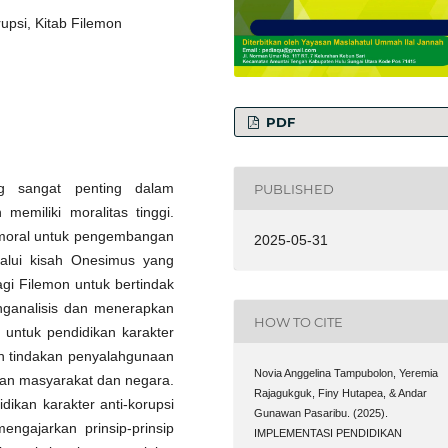
rupsi, Kitab Filemon
PDF
g sangat penting dalam
PUBLISHED
memiliki moralitas tinggi.
p moral untuk pengembangan
2025-05-31
lalui kisah Onesimus yang
gi Filemon untuk bertindak
enganalisis dan menerapkan
HOW TO CITE
n untuk pendidikan karakter
lah tindakan penyalahgunaan
Novia Anggelina Tampubolon, Yeremia
kan masyarakat dan negara.
Rajagukguk, Finy Hutapea, & Andar
ikan karakter anti-korupsi
Gunawan Pasaribu. (2025).
engajarkan prinsip-prinsip
IMPLEMENTASI PENDIDIKAN