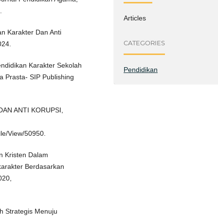
.
Articles
an Karakter Dan Anti
CATEGORIES
024.
endidikan Karakter Sekolah
Pendidikan
ra Prasta- SIP Publishing
 DAN ANTI KORUPSI,
cle/View/50950.
an Kristen Dalam
arakter Berdasarkan
2020,
ah Strategis Menuju