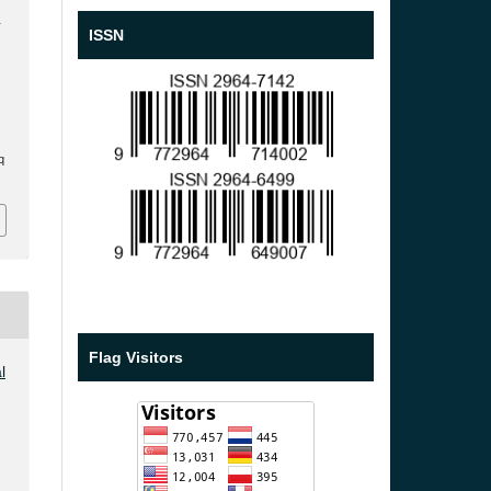
T
ISSN
K
q
Flag Visitors
l