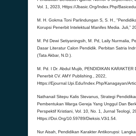
Vol. 1, 2023, Https://Jbasic.Org/Index.Php/Basicedu
M. H. Gokma Toni Parlindungan S, S. H., “Pendidik
Korupsi Penerbit Intelektual Manifes Media. Juli,” 2
M. Pd Dewi Setiyaningsih, M. Pd, Laily Nurmalia, P
Dasar Literatur Calon Pendidik. Perbitan Satria Ind
(Tata Akbar, N.D.).
M. Pd. I Dr. Abdul Mujib, PENDIDIKAN KARAKTER
Penerbit CV. AMY Publishing., 2022,
Https://Ejournal.Upi.Edu/Index.Php/Kanagayan/Arti
Nathanail Sitepu Kalis Stevanus, Strategi Pendidik
Pembentukan Warga Gereja Yang Unggul Dan Berk
Perspektif Kristiani, Vol. 10, No. 1, Jurnal Teologi, 
Https://Doi.Org/10.59789/Dieksis.V3i1.54.
Nur Aisah, Pendidikan Karakter Antikorupsi: Langk