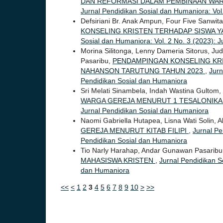
DAN REFORMASI DALAM PEMBINAAN WA
Jurnal Pendidikan Sosial dan Humaniora: Vol.
Defsiriani Br. Anak Ampun, Four Five Sanwit
KONSELING KRISTEN TERHADAP SISWA Y
Sosial dan Humaniora: Vol. 2 No. 3 (2023): J
Morina Silitonga, Lenny Dameria Sitorus, Ju
Pasaribu,
PENDAMPINGAN KONSELING KRI
NAHANSON TARUTUNG TAHUN 2023
,
Jurn
Pendidikan Sosial dan Humaniora
Sri Melati Sinambela, Indah Wastina Gulto
WARGA GEREJA MENURUT 1 TESALONIK
Jurnal Pendidikan Sosial dan Humaniora
Naomi Gabriella Hutapea, Lisna Wati Solin,
GEREJA MENURUT KITAB FILIPI
,
Jurnal Pe
Pendidikan Sosial dan Humaniora
Tio Narly Harahap, Andar Gunawan Pasarib
MAHASISWA KRISTEN
,
Jurnal Pendidikan So
dan Humaniora
<<
<
1
2
3
4
5
6
7
8
9
10
>
>>