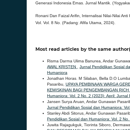
Generasi Indonesia Emas. Jurnal Mantik. (Yogyakar
Ronani Dan Faizal Arifin, Internalisai Nilai-Nilai Anti
Vol. Vol. 8 No. (Padang: Afifa Utama, 2024).
Most read articles by the same author(
Risma Darma Ulima Banurea, Andar Gunawa
AWAL KRISTEN
,
Jurnal Pendidikan Sosial da
Humaniora
Jonathan Horas. M Silaban, Bella D.O Lumba
Pasaribu,
UPAYA PEMBINAAN WARGA GER
KEMISKINAN BAGI PENGEMBANGAN RICH
Humaniora: Vol. 2 No. 2 (2023): April: Jurna
Jansen Surya Aruan, Andar Gunawan Pasari
Jurnal Pendidikan Sosial dan Humaniora: Vol.
Stanley Abdi Sitorus, Andar Gunawan Pasari
Pendidikan Sosial dan Humaniora: Vol. 2 No. 
Juwita Rajagukguk, Tiorinta Siboro, Dermaw