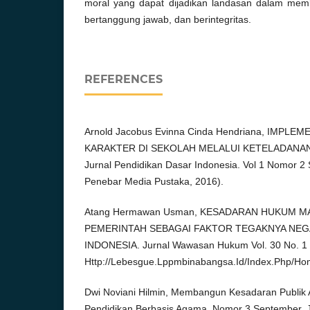
moral yang dapat dijadikan landasan dalam memb
bertanggung jawab, dan berintegritas.
REFERENCES
Arnold Jacobus Evinna Cinda Hendriana, IMPLE
KARAKTER DI SEKOLAH MELALUI KETELADANA
Jurnal Pendidikan Dasar Indonesia. Vol 1 Nomor 2
Penebar Media Pustaka, 2016).
Atang Hermawan Usman, KESADARAN HUKUM 
PEMERINTAH SEBAGAI FAKTOR TEGAKNYA NEG
INDONESIA. Jurnal Wawasan Hukum Vol. 30 No. 1 F
Http://Lebesgue.Lppmbinabangsa.Id/Index.Php/Ho
Dwi Noviani Hilmin, Membangun Kesadaran Publik 
Pendidikan Berbasis Agama. Nomor 3 September, 