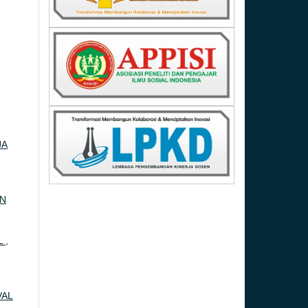
JA
AN
L
,
VAL