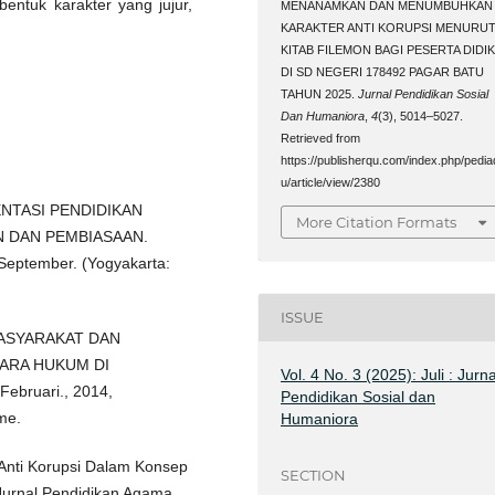
entuk karakter yang jujur,
MENANAMKAN DAN MENUMBUHKAN
KARAKTER ANTI KORUPSI MENURU
KITAB FILEMON BAGI PESERTA DIDI
DI SD NEGERI 178492 PAGAR BATU
TAHUN 2025.
Jurnal Pendidikan Sosial
Dan Humaniora
,
4
(3), 5014–5027.
Retrieved from
https://publisherqu.com/index.php/pedia
u/article/view/2380
MENTASI PENDIDIKAN
More Citation Formats
N DAN PEMBIASAAN.
 September. (Yogyakarta:
ISSUE
MASYARAKAT DAN
ARA HUKUM DI
Vol. 4 No. 3 (2025): Juli : Jurna
ebruari., 2014,
Pendidikan Sosial dan
me.
Humaniora
Anti Korupsi Dalam Konsep
SECTION
Jurnal Pendidikan Agama,