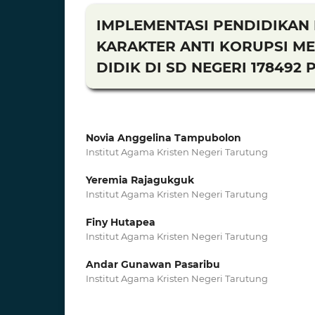
IMPLEMENTASI PENDIDIKA
KARAKTER ANTI KORUPSI ME
DIDIK DI SD NEGERI 178492
Novia Anggelina Tampubolon
Institut Agama Kristen Negeri Tarutung
Yeremia Rajagukguk
Institut Agama Kristen Negeri Tarutung
Finy Hutapea
Institut Agama Kristen Negeri Tarutung
Andar Gunawan Pasaribu
Institut Agama Kristen Negeri Tarutung