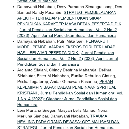
Sosial dan Humaniora
Damayanti Nababan, Desy Purnama Simangunsong, Des
Samuel Randy Pasaribu,
STRATEGI PEMBELAJARAN
AFEKTIF TERHADAP PEMBENTUKAN SIKAP
PENDIDIKAN KARAKTER MASA DEPAN PESERTA DIDIK
,
Jurnal Pendidikan Sosial dan Humaniora: Vol. 2 No. 2
(2023): April: Jurnal Pendidikan Sosial dan Humaniora
Damayanti Nababan, Putri Mika Sari,
PENGARUH
MODEL PEMBELAJARAN EKSPOSITORI TERHADAP
HASIL BELAJAR PESERTA DIDIK
,
Jurnal Pendidikan
Sosial dan Humaniora: Vol. 2 No. 2 (2023): April: Jurnal
Pendidikan Sosial dan Humaniora
Ardianto Silalahi, Chindy Desfrina Maharaja, Delima
Sidabutar, Ester M Nababan, Eunike Rehulina Ginting,
Priska Togatorop, Andar Gunawan Pasaribu,
PERAN
KEPEMIMPIN BAPAK DALAM PEMBINAAN SPRITUAL
KRISTIANI
,
Jurnal Pendidikan Sosial dan Humaniora: Vol.
1 No. 4 (2022): Oktober : Jurnal Pendidikan Sosial dan
Humaniora
Leni Mariana Siregar, Masyan Lelis Manao, Nona
Merjuna Sianipar, Damayanti Nababan,
TRAUMA
HEALING PADA ORANG DEWASA: OPTIMALISASI DAN
STRATEGI
,
Jurnal Pendidikan Sosial dan Humaniora: