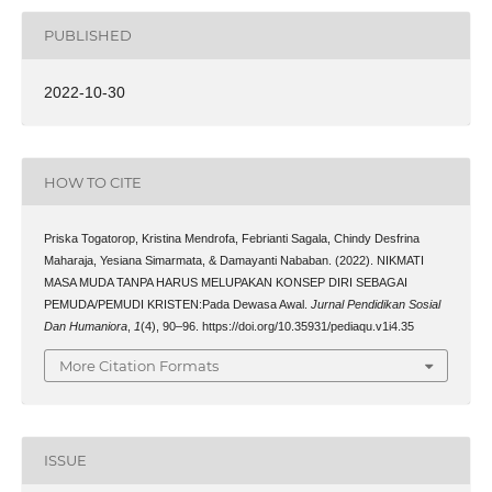
PUBLISHED
2022-10-30
HOW TO CITE
Priska Togatorop, Kristina Mendrofa, Febrianti Sagala, Chindy Desfrina
Maharaja, Yesiana Simarmata, & Damayanti Nababan. (2022). NIKMATI
MASA MUDA TANPA HARUS MELUPAKAN KONSEP DIRI SEBAGAI
PEMUDA/PEMUDI KRISTEN:Pada Dewasa Awal.
Jurnal Pendidikan Sosial
Dan Humaniora
,
1
(4), 90–96. https://doi.org/10.35931/pediaqu.v1i4.35
More Citation Formats
ISSUE