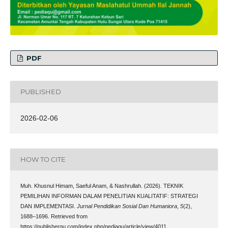
PDF
PUBLISHED
2026-02-06
HOW TO CITE
Muh. Khusnul Himam, Saeful Anam, & Nashrullah. (2026). TEKNIK
PEMILIHAN INFORMAN DALAM PENELITIAN KUALITATIF: STRATEGI
DAN IMPLEMENTASI.
Jurnal Pendidikan Sosial Dan Humaniora
,
5
(2),
1688–1696. Retrieved from
https://publisherqu.com/index.php/pediaqu/article/view/4011