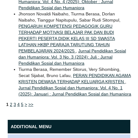
Humaniora: Vol. 4 No. 4 (2025): Oktober : Jurnal
Pendidikan Sosial dan Humaniora
Jhonson Novaldi Naibaho, Tiurma Berasa, Dorlan
Naibaho, Tianggur Napitupulu, Sabar Rudi Sitompul,
PENGARUH KOMPETENSI PEDAGOGIK GURU
TERHADAP MOTIVASI BELAJAR PAK DAN BUDI
PEKERTI PESERTA DIDIK KELAS III SD SWASTA
LATIHAN HKBP PEARAJA TARUTUNG TAHUN
PEMBELAJARAN 2024/2025
,
Jurnal Pendidikan Sosial
dan Humaniora: Vol. 3 No. 3 (2024): Juli : Jurnal
Pendidikan Sosial dan Humaniora
Tiurma Berasa, Remember Sitorus, Very Sihombing,
Secat Sijabat, Bruno Lafau,
PERAN PENDIDIKAN AGAMA
KRISTEN DEWASA TERHADAP KELUARGA KRISTEN
,
Jurnal Pendidikan Sosial dan Humaniora: Vol. 4 No. 1
(2025): Januari : Jurnal Pendidikan Sosial dan Humaniora
1
2
3
4
5
>
>>
ADDITIONAL MENU