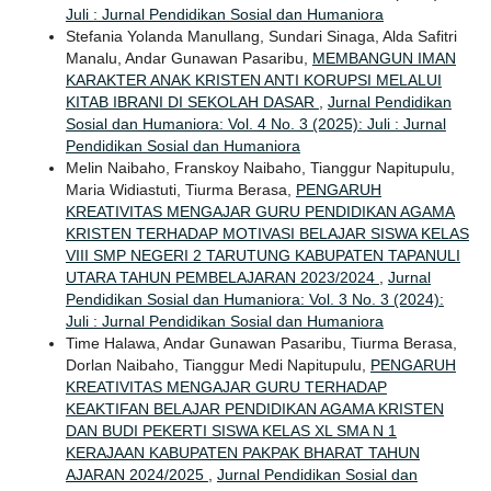
Juli : Jurnal Pendidikan Sosial dan Humaniora
Stefania Yolanda Manullang, Sundari Sinaga, Alda Safitri
Manalu, Andar Gunawan Pasaribu,
MEMBANGUN IMAN
KARAKTER ANAK KRISTEN ANTI KORUPSI MELALUI
KITAB IBRANI DI SEKOLAH DASAR
,
Jurnal Pendidikan
Sosial dan Humaniora: Vol. 4 No. 3 (2025): Juli : Jurnal
Pendidikan Sosial dan Humaniora
Melin Naibaho, Franskoy Naibaho, Tianggur Napitupulu,
Maria Widiastuti, Tiurma Berasa,
PENGARUH
KREATIVITAS MENGAJAR GURU PENDIDIKAN AGAMA
KRISTEN TERHADAP MOTIVASI BELAJAR SISWA KELAS
VIII SMP NEGERI 2 TARUTUNG KABUPATEN TAPANULI
UTARA TAHUN PEMBELAJARAN 2023/2024
,
Jurnal
Pendidikan Sosial dan Humaniora: Vol. 3 No. 3 (2024):
Juli : Jurnal Pendidikan Sosial dan Humaniora
Time Halawa, Andar Gunawan Pasaribu, Tiurma Berasa,
Dorlan Naibaho, Tianggur Medi Napitupulu,
PENGARUH
KREATIVITAS MENGAJAR GURU TERHADAP
KEAKTIFAN BELAJAR PENDIDIKAN AGAMA KRISTEN
DAN BUDI PEKERTI SISWA KELAS XL SMA N 1
KERAJAAN KABUPATEN PAKPAK BHARAT TAHUN
AJARAN 2024/2025
,
Jurnal Pendidikan Sosial dan