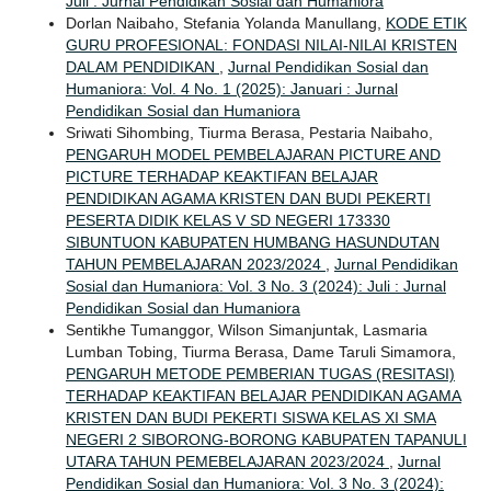
Juli : Jurnal Pendidikan Sosial dan Humaniora
Dorlan Naibaho, Stefania Yolanda Manullang,
KODE ETIK
GURU PROFESIONAL: FONDASI NILAI-NILAI KRISTEN
DALAM PENDIDIKAN
,
Jurnal Pendidikan Sosial dan
Humaniora: Vol. 4 No. 1 (2025): Januari : Jurnal
Pendidikan Sosial dan Humaniora
Sriwati Sihombing, Tiurma Berasa, Pestaria Naibaho,
PENGARUH MODEL PEMBELAJARAN PICTURE AND
PICTURE TERHADAP KEAKTIFAN BELAJAR
PENDIDIKAN AGAMA KRISTEN DAN BUDI PEKERTI
PESERTA DIDIK KELAS V SD NEGERI 173330
SIBUNTUON KABUPATEN HUMBANG HASUNDUTAN
TAHUN PEMBELAJARAN 2023/2024
,
Jurnal Pendidikan
Sosial dan Humaniora: Vol. 3 No. 3 (2024): Juli : Jurnal
Pendidikan Sosial dan Humaniora
Sentikhe Tumanggor, Wilson Simanjuntak, Lasmaria
Lumban Tobing, Tiurma Berasa, Dame Taruli Simamora,
PENGARUH METODE PEMBERIAN TUGAS (RESITASI)
TERHADAP KEAKTIFAN BELAJAR PENDIDIKAN AGAMA
KRISTEN DAN BUDI PEKERTI SISWA KELAS XI SMA
NEGERI 2 SIBORONG-BORONG KABUPATEN TAPANULI
UTARA TAHUN PEMEBELAJARAN 2023/2024
,
Jurnal
Pendidikan Sosial dan Humaniora: Vol. 3 No. 3 (2024):