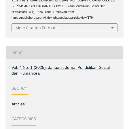
PENTINGNYA PAK DEWASA AWAL BAGI KEHIDUPAN ORANG KRISTEN
BERDASARKAN 1 KORINTUS 13:11.
Jurnal Pendidikan Sosial Dan
Humaniora
,
4
(1), 1876–1884. Retrieved from
https://publisherqu.com/index.php/pediaqu/article/view/1794
More Citation Formats
ISSUE
Vol. 4 No. 1 (2025): Januari : Jurnal Pendidikan Sosial
dan Humaniora
SECTION
Articles
CATEGORIES