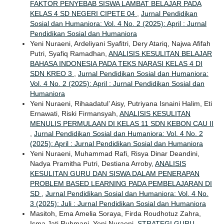
FAKTOR PENYEBAB SISWA LAMBAT BELAJAR PADA
KELAS 4 SD NEGERI CIPETE 04
,
Jurnal Pendidikan
Sosial dan Humaniora: Vol. 4 No. 2 (2025): April : Jurnal
Pendidikan Sosial dan Humaniora
Yeni Nuraeni, Ardeliyani Syafitri, Dery Atariq, Najwa Afifah
Putri, Syafiq Ramadhan,
ANALISIS KESULITAN BELAJAR
BAHASA INDONESIA PADA TEKS NARASI KELAS 4 DI
SDN KREO 3
,
Jurnal Pendidikan Sosial dan Humaniora:
Vol. 4 No. 2 (2025): April : Jurnal Pendidikan Sosial dan
Humaniora
Yeni Nuraeni, Rihaadatul’ Aisy, Putriyana Isnaini Halim, Eti
Ernawati, Riski Firmansyah,
ANALISIS KESULITAN
MENULIS PERMULAAN DI KELAS 11 SDN KEBON CAU II
,
Jurnal Pendidikan Sosial dan Humaniora: Vol. 4 No. 2
(2025): April : Jurnal Pendidikan Sosial dan Humaniora
Yeni Nuraeni, Muhammad Rafi, Risya Dinar Deandini,
Nadya Pramitha Putri, Destiana Arroby,
ANALISIS
KESULITAN GURU DAN SISWA DALAM PENERAPAN
PROBLEM BASED LEARNING PADA PEMBELAJARAN DI
SD
,
Jurnal Pendidikan Sosial dan Humaniora: Vol. 4 No.
3 (2025): Juli : Jurnal Pendidikan Sosial dan Humaniora
Masitoh, Ema Amelia Soraya, Firda Roudhotuz Zahra,
Isma Jati Ruhmani, Yeni Nuraeni,
STRATEGI GURU