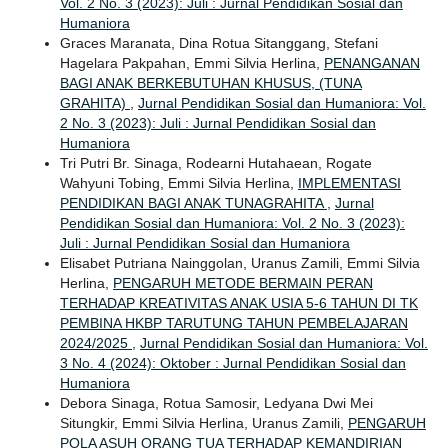
Vol. 2 No. 3 (2023): Juli : Jurnal Pendidikan Sosial dan
Humaniora
Graces Maranata, Dina Rotua Sitanggang, Stefani
Hagelara Pakpahan, Emmi Silvia Herlina,
PENANGANAN
BAGI ANAK BERKEBUTUHAN KHUSUS, (TUNA
GRAHITA)
,
Jurnal Pendidikan Sosial dan Humaniora: Vol.
2 No. 3 (2023): Juli : Jurnal Pendidikan Sosial dan
Humaniora
Tri Putri Br. Sinaga, Rodearni Hutahaean, Rogate
Wahyuni Tobing, Emmi Silvia Herlina,
IMPLEMENTASI
PENDIDIKAN BAGI ANAK TUNAGRAHITA
,
Jurnal
Pendidikan Sosial dan Humaniora: Vol. 2 No. 3 (2023):
Juli : Jurnal Pendidikan Sosial dan Humaniora
Elisabet Putriana Nainggolan, Uranus Zamili, Emmi Silvia
Herlina,
PENGARUH METODE BERMAIN PERAN
TERHADAP KREATIVITAS ANAK USIA 5-6 TAHUN DI TK
PEMBINA HKBP TARUTUNG TAHUN PEMBELAJARAN
2024/2025
,
Jurnal Pendidikan Sosial dan Humaniora: Vol.
3 No. 4 (2024): Oktober : Jurnal Pendidikan Sosial dan
Humaniora
Debora Sinaga, Rotua Samosir, Ledyana Dwi Mei
Situngkir, Emmi Silvia Herlina, Uranus Zamili,
PENGARUH
POLA ASUH ORANG TUA TERHADAP KEMANDIRIAN