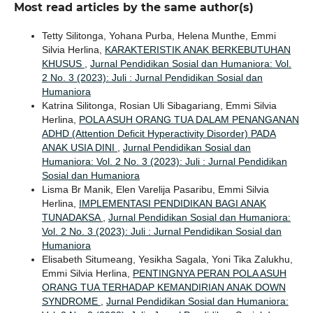
Most read articles by the same author(s)
Tetty Silitonga, Yohana Purba, Helena Munthe, Emmi
Silvia Herlina,
KARAKTERISTIK ANAK BERKEBUTUHAN
KHUSUS
,
Jurnal Pendidikan Sosial dan Humaniora: Vol.
2 No. 3 (2023): Juli : Jurnal Pendidikan Sosial dan
Humaniora
Katrina Silitonga, Rosian Uli Sibagariang, Emmi Silvia
Herlina,
POLA ASUH ORANG TUA DALAM PENANGANAN
ADHD (Attention Deficit Hyperactivity Disorder) PADA
ANAK USIA DINI
,
Jurnal Pendidikan Sosial dan
Humaniora: Vol. 2 No. 3 (2023): Juli : Jurnal Pendidikan
Sosial dan Humaniora
Lisma Br Manik, Elen Varelija Pasaribu, Emmi Silvia
Herlina,
IMPLEMENTASI PENDIDIKAN BAGI ANAK
TUNADAKSA
,
Jurnal Pendidikan Sosial dan Humaniora:
Vol. 2 No. 3 (2023): Juli : Jurnal Pendidikan Sosial dan
Humaniora
Elisabeth Situmeang, Yesikha Sagala, Yoni Tika Zalukhu,
Emmi Silvia Herlina,
PENTINGNYA PERAN POLA ASUH
ORANG TUA TERHADAP KEMANDIRIAN ANAK DOWN
SYNDROME
,
Jurnal Pendidikan Sosial dan Humaniora: