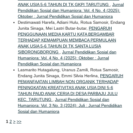
ANAK USIA 5-6 TAHUN DI TK GKPI TARUTUNG
,
Jurnal
Pendidikan Sosial dan Humaniora: Vol. 4 No. 4 (2025):
Oktober : Jurnal Pendidikan Sosial dan Humaniora
Destimawati Harefa, Adiani Hulu, Rotua Samosir, Endang
Junita Sinaga, Mei Lastri Butar-butar,
PENGARUH
PENGGUNAAN MEDIA KARTU KATA BERGAMBAR
TERHADAP KEMAMPUAN MEMBACA PERMULAAN
ANAK USIA 5-6 TAHUN DI TK SANTA LUSIA
SIBORONGBORONG
,
Jurnal Pendidikan Sosial dan
Humaniora: Vol. 4 No. 4 (2025): Oktober : Jurnal
Pendidikan Sosial dan Humaniora
Lasmarito Hutagalung, Uranus Zamili, Rotua Samosir,
Endang Junita Sinaga, Emmi Silvia Herlina,
PENGARUH
PEMANFAATAN LIMBAH NON ORGANIK TERHADAP
PENINGKATAN KREATIVITAS ANAK USIA DINI 5-6
TAHUN PAUD ANAK CERIA DI DESA PARBAJU JULU
KEC. TARUTUNG
,
Jurnal Pendidikan Sosial dan
Humaniora: Vol. 3 No. 3 (2024): Juli : Jurnal Pendidikan
Sosial dan Humaniora
1
2
>
>>