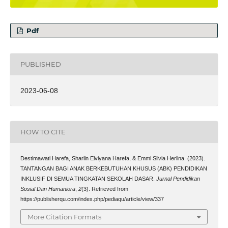
Pdf
PUBLISHED
2023-06-08
HOW TO CITE
Destimawati Harefa, Sharlin Elviyana Harefa, & Emmi Silvia Herlina. (2023).
TANTANGAN BAGI ANAK BERKEBUTUHAN KHUSUS (ABK) PENDIDIKAN
INKLUSIF DI SEMUA TINGKATAN SEKOLAH DASAR.
Jurnal Pendidikan
Sosial Dan Humaniora
,
2
(3). Retrieved from
https://publisherqu.com/index.php/pediaqu/article/view/337
More Citation Formats