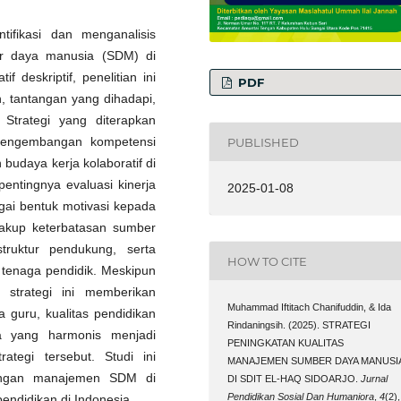
ntifikasi dan menganalisis
er daya manusia (SDM) di
 deskriptif, penelitian ini
PDF
, tantangan yang dihadapi,
 Strategi yang diterapkan
, pengembangan kompetensi
PUBLISHED
budaya kerja kolaboratif di
pentingnya evaluasi kinerja
2025-01-08
ai bentuk motivasi kepada
cakup keterbatasan sumber
truktur pendukung, serta
HOW TO CITE
 tenaga pendidik. Meskipun
 strategi ini memberikan
Muhammad Iftitach Chanifuddin, & Ida
a guru, kualitas pendidikan
Rindaningsih. (2025). STRATEGI
ja yang harmonis menjadi
PENINGKATAN KUALITAS
ategi tersebut. Studi ini
MANAJEMEN SUMBER DAYA MANUSI
bangan manajemen SDM di
DI SDIT EL-HAQ SIDOARJO.
Jurnal
Pendidikan Sosial Dan Humaniora
,
4
(2),
endidikan di Indonesia.