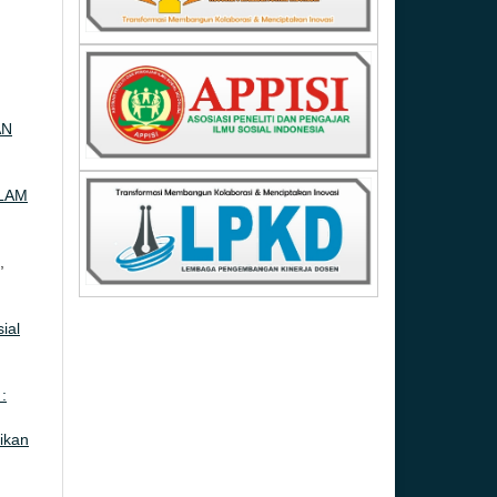
AN
LAM
,
ial
:
ikan