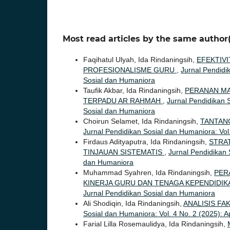
Most read articles by the same author(
Faqihatul Ulyah, Ida Rindaningsih,
EFEKTIV
PROFESIONALISME GURU
,
Jurnal Pendidik
Sosial dan Humaniora
Taufik Akbar, Ida Rindaningsih,
PERANAN MA
TERPADU AR RAHMAH
,
Jurnal Pendidikan S
Sosial dan Humaniora
Choirun Selamet, Ida Rindaningsih,
TANTAN
Jurnal Pendidikan Sosial dan Humaniora: Vol.
Firdaus Adityaputra, Ida Rindaningsih,
STRA
TINJAUAN SISTEMATIS
,
Jurnal Pendidikan S
dan Humaniora
Muhammad Syahren, Ida Rindaningsih,
PER
KINERJA GURU DAN TENAGA KEPENDIDI
Jurnal Pendidikan Sosial dan Humaniora
Ali Shodiqin, Ida Rindaningsih,
ANALISIS F
Sosial dan Humaniora: Vol. 4 No. 2 (2025): A
Farial Lilla Rosemaulidya, Ida Rindaningsih,