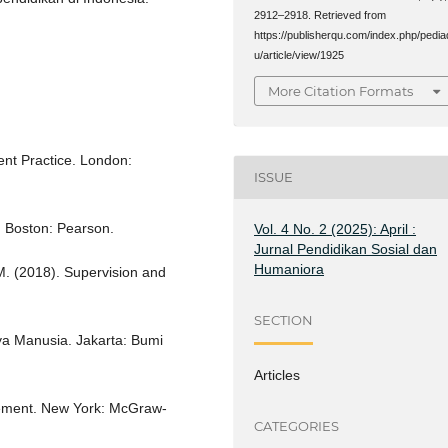
2912–2918. Retrieved from
https://publisherqu.com/index.php/pedia
u/article/view/1925
More Citation Formats
t Practice. London:
ISSUE
 Boston: Pearson.
Vol. 4 No. 2 (2025): April :
Jurnal Pendidikan Sosial dan
Humaniora
M. (2018). Supervision and
SECTION
a Manusia. Jakarta: Bumi
Articles
ement. New York: McGraw-
CATEGORIES