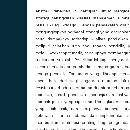
Abstrak Penelitian ini bertujuan untuk mengide
strategi peningkatan kualitas manajemen sumb
SDIT El-Haq Sidoarjo. Dengan pendekatan kualitatif
mengungkapkan berbagai strategi yang diterapkan
serta dampaknya terhadap kualitas pendidikan.
meliputi pelatihan rutin bagi tenaga pendidik
melalui workshop tematik, serta upaya membangun 
lingkungan sekolah. Penelitian ini juga menyoroti 
secara berkala dan pemberian penghargaan sebag
tenaga pendidik. Tantangan yang dihadapi men
daya, baik dari segi anggaran maupun infras
resistensi terhadap perubahan di antara beberapa
demikian, hasil penelitian menunjukkan bahwa
dampak positif yang signifikan. Peningkatan kinerj
yang lebih baik, dan terciptanya budaya ker
beberapa manfaat utama dari implementasi str
memberikan kontribusi penting bagi pengem
sekolah berbasis Islam, khususnya dalam konteks p