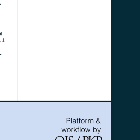
4
I
. 1
T
,