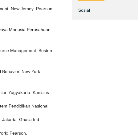
gement. New Jersey: Pearson
Sosial
Daya Manusia Perusahaan.
source Management. Boston:
al Behavior. New York:
lai. Yogyakarta: Kanisius.
em Pendidikan Nasional.
 Jakarta: Ghalia Ind
York: Pearson.