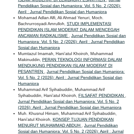
Pendidikan Sosial dan Humaniora: Vol. 5 No. 2 (2026):
April : Jurnal Pendidikan Sosial dan Humaniora
Mohamad Adlan Alfi, Ali Ahmad Yenuri, Moch.
Bachrurrosyadi Amrulloh,
STUDI IMPLEMENTASI
PENDIDIKAN ISLAM MODERAT DALAM MENCEGAH
ANCAMAN RADIKALISME
,
Jurnal Pendidikan Sosial dan
Humaniora: Vol. 5 No. 2 (2026): April : Jurnal Pendidikan
Sosial dan Humaniora
Mumtazul Imamah, Hani’atul Khoiroh, Muhammad
Makinuddin,
PERAN TEKNOLOGI INFORMASI DALAM
MENDUKUNG PENDIDIKAN ISLAM MODERAT DI
PESANTREN
,
Jurnal Pendidikan Sosial dan Humaniora:
Vol. 5 No. 2 (2026): April : Jurnal Pendidikan Sosial dan
Humaniora
Muhammad Arif Syihabuddin, Muhammad Arif
Syihabuddin, Hani’atul Khoiroh,
FILSAFAT PENDIDIKAN
,
Jurnal Pendidikan Sosial dan Humaniora: Vol. 5 No. 2
(2026): April : Jurnal Pendidikan Sosial dan Humaniora
Muh. Khusnul Himam, Muhammad Arif Syihabuddin,
Hani’atul Khoiroh,
KONSEP TUJUAN PENDIDIKAN
MENURUT MUHAMMAD ABDUH
,
Jurnal Pendidikan
Sosial dan Humaniora: Vol. 5 No. 2 (2026): April : Jurnal