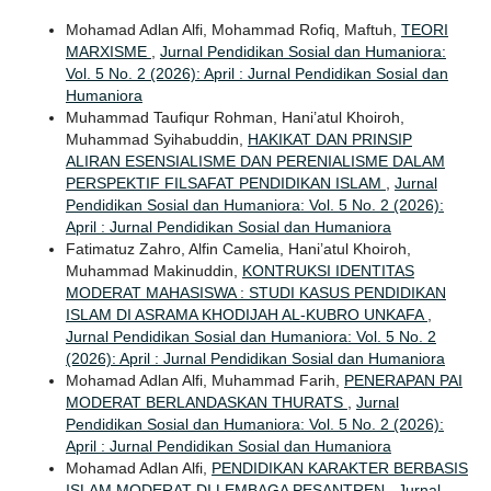
Mohamad Adlan Alfi, Mohammad Rofiq, Maftuh,
TEORI
MARXISME
,
Jurnal Pendidikan Sosial dan Humaniora:
Vol. 5 No. 2 (2026): April : Jurnal Pendidikan Sosial dan
Humaniora
Muhammad Taufiqur Rohman, Hani’atul Khoiroh,
Muhammad Syihabuddin,
HAKIKAT DAN PRINSIP
ALIRAN ESENSIALISME DAN PERENIALISME DALAM
PERSPEKTIF FILSAFAT PENDIDIKAN ISLAM
,
Jurnal
Pendidikan Sosial dan Humaniora: Vol. 5 No. 2 (2026):
April : Jurnal Pendidikan Sosial dan Humaniora
Fatimatuz Zahro, Alfin Camelia, Hani’atul Khoiroh,
Muhammad Makinuddin,
KONTRUKSI IDENTITAS
MODERAT MAHASISWA : STUDI KASUS PENDIDIKAN
ISLAM DI ASRAMA KHODIJAH AL-KUBRO UNKAFA
,
Jurnal Pendidikan Sosial dan Humaniora: Vol. 5 No. 2
(2026): April : Jurnal Pendidikan Sosial dan Humaniora
Mohamad Adlan Alfi, Muhammad Farih,
PENERAPAN PAI
MODERAT BERLANDASKAN THURATS
,
Jurnal
Pendidikan Sosial dan Humaniora: Vol. 5 No. 2 (2026):
April : Jurnal Pendidikan Sosial dan Humaniora
Mohamad Adlan Alfi,
PENDIDIKAN KARAKTER BERBASIS
ISLAM MODERAT DI LEMBAGA PESANTREN
,
Jurnal