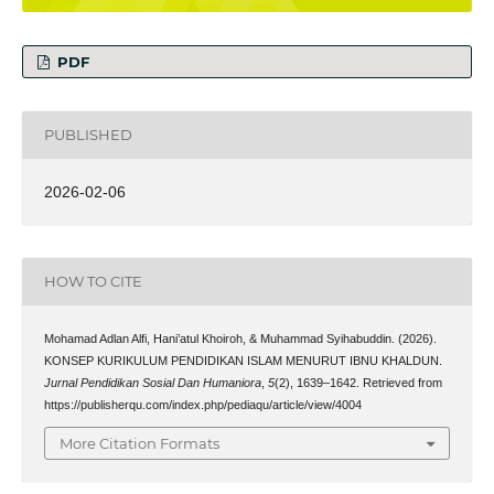
PDF
PUBLISHED
2026-02-06
HOW TO CITE
Mohamad Adlan Alfi, Hani’atul Khoiroh, & Muhammad Syihabuddin. (2026).
KONSEP KURIKULUM PENDIDIKAN ISLAM MENURUT IBNU KHALDUN.
Jurnal Pendidikan Sosial Dan Humaniora
,
5
(2), 1639–1642. Retrieved from
https://publisherqu.com/index.php/pediaqu/article/view/4004
More Citation Formats