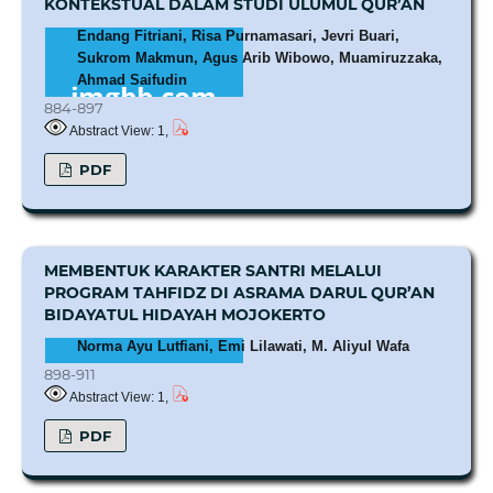
KONTEKSTUAL DALAM STUDI ULUMUL QUR’AN
Endang Fitriani, Risa Purnamasari, Jevri Buari,
Sukrom Makmun, Agus Arib Wibowo, Muamiruzzaka,
Ahmad Saifudin
884-897
Abstract View: 1,
PDF
MEMBENTUK KARAKTER SANTRI MELALUI
PROGRAM TAHFIDZ DI ASRAMA DARUL QUR’AN
BIDAYATUL HIDAYAH MOJOKERTO
Norma Ayu Lutfiani, Emi Lilawati, M. Aliyul Wafa
898-911
Abstract View: 1,
PDF