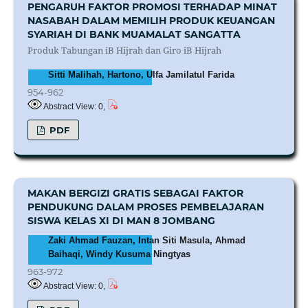
PENGARUH FAKTOR PROMOSI TERHADAP MINAT
NASABAH DALAM MEMILIH PRODUK KEUANGAN
SYARIAH DI BANK MUAMALAT SANGATTA
Produk Tabungan iB Hijrah dan Giro iB Hijrah
Sitti Malihah, Hartono, Ulfa Jamilatul Farida
954-962
Abstract View: 0,
PDF
MAKAN BERGIZI GRATIS SEBAGAI FAKTOR
PENDUKUNG DALAM PROSES PEMBELAJARAN
SISWA KELAS XI DI MAN 8 JOMBANG
Zaki Ahmad Fauzan, Intan Siti Masula, Ahmad
Baihaqi, Windy Kusuma Ningtyas
963-972
Abstract View: 0,