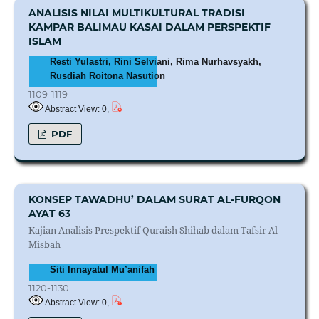
ANALISIS NILAI MULTIKULTURAL TRADISI
KAMPAR BALIMAU KASAI DALAM PERSPEKTIF
ISLAM
Resti Yulastri, Rini Selviani, Rima Nurhavsyakh,
Rusdiah Roitona Nasution
1109-1119
Abstract View: 0,
PDF
KONSEP TAWADHU’ DALAM SURAT AL-FURQON
AYAT 63
Kajian Analisis Prespektif Quraish Shihab dalam Tafsir Al-
Misbah
Siti Innayatul Mu’anifah
1120-1130
Abstract View: 0,