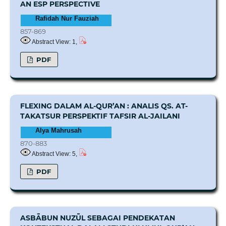
AN ESP PERSPECTIVE
Rafidah Nur Fauziah
857-869
Abstract View: 1,
PDF
FLEXING DALAM AL-QUR’AN : ANALIS QS. AT-
TAKATSUR PERSPEKTIF TAFSIR AL-JAILANI
Alya Mahrusah
870-883
Abstract View: 5,
PDF
ASBĀBUN NUZŪL SEBAGAI PENDEKATAN