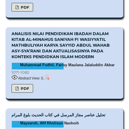
PDF
ANALISIS NILAI PENDIDIKAN IBADAH DALAM
KITAB AL-MINAHUS SANIYAH FI WASIYYATIL
MATHBULIYAH KARYA SAYYID ABDUL WAHAB
ASY-SYA’RANI DAN AKTUALISASINYA PADA
KONTEKS PENDIDKAN ISLAM MODERN
Muhammad Fodhil, Farisy Maulana Jalaluddin Akbar
1071-1082
Abstract View: 0,
PDF
تحليل عناصر مجاز المرسل في كتاب الحديث بلوغ المرام
Maysaroh, Afif Kholisun Nashoih