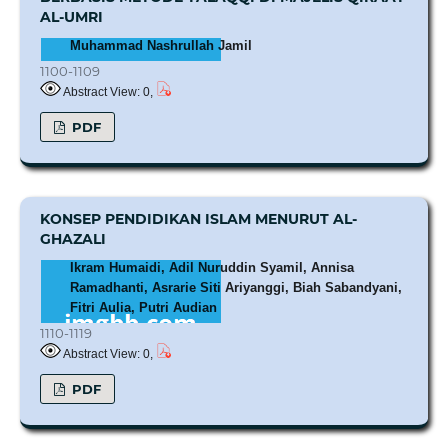
AL-UMRI
Muhammad Nashrullah Jamil
1100-1109
Abstract View: 0,
PDF
KONSEP PENDIDIKAN ISLAM MENURUT AL-
GHAZALI
Ikram Humaidi, Adil Nuruddin Syamil, Annisa
Ramadhanti, Asrarie Siti Ariyanggi, Biah Sabandyani,
Fitri Aulia, Putri Audian
1110-1119
Abstract View: 0,
PDF