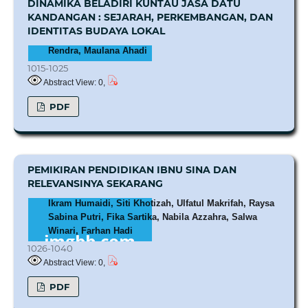
DINAMIKA BELADIRI KUNTAU JASA DATU
KANDANGAN : SEJARAH, PERKEMBANGAN, DAN
IDENTITAS BUDAYA LOKAL
Rendra, Maulana Ahadi
1015-1025
Abstract View: 0,
PDF
PEMIKIRAN PENDIDIKAN IBNU SINA DAN
RELEVANSINYA SEKARANG
Ikram Humaidi, Siti Khotizah, Ulfatul Makrifah, Raysa
Sabina Putri, Fika Sartika, Nabila Azzahra, Salwa
Winari, Farhan Hadi
1026-1040
Abstract View: 0,
PDF